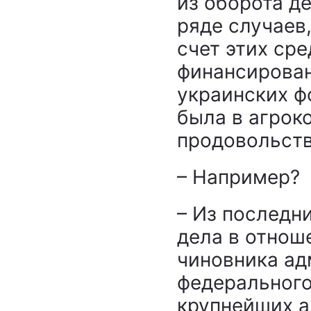
из оборота де
ряде случаев,
счет этих ср
финансирова
украинских ф
была в агрок
продовольст
– Например?
– Из последн
дела в отнош
чиновника а
федерального
крупнейших а