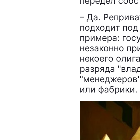
передел собс
– Да. Реприв
подходит под
примера: гос
незаконно пр
некоего олига
разряда "вла
"менеджеров"
или фабрики.