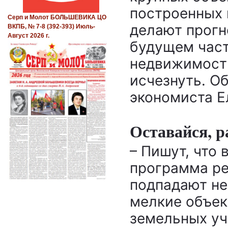
построенных 
Серп и Молот БОЛЬШЕВИКА ЦО
делают прогн
ВКПБ, № 7-8 (392-393) Июль-
Август 2026 г.
будущем част
недвижимост
исчезнуть. О
экономиста Е
Оставайся, р
– Пишут, что
программа ре
подпадают не 
мелкие объек
земельных уч