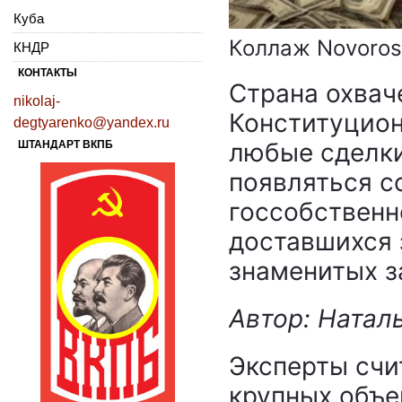
Куба
Коллаж Novoros
КНДР
КОНТАКТЫ
Страна охвач
nikolaj-
Конституцион
degtyarenko@yandex.ru
любые сделки
ШТАНДАРТ ВКПБ
появляться с
госсобственн
доставшихся 
знаменитых з
Автор: Натал
Эксперты счит
крупных объе