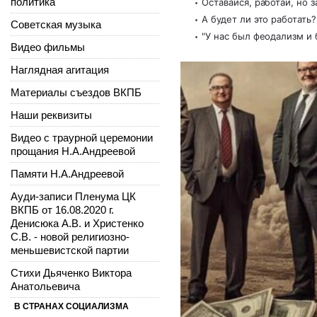
политика
Оставайся, работай, но з
А будет ли это работать?
Советская музыка
"У нас был феодализм и 
Видео фильмы
Наглядная агитация
Материалы съездов ВКПБ
Наши реквизиты
Видео с траурной церемонии
прощания Н.А.Андреевой
Памяти Н.А.Андреевой
Ауди-записи Пленума ЦК
ВКПБ от 16.08.2020 г.
Денисюка А.В. и Христенко
С.В. - новой религиозно-
меньшевистской партии
Стихи Дьяченко Виктора
Анатольевича
В СТРАНАХ СОЦИАЛИЗМА