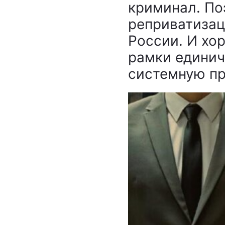
криминал. По
реприватизац
России. И хо
рамки единич
системную пр