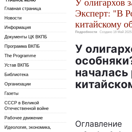
У олигархов 
ГЛАВНОЕ МЕНЮ
Главная страница
Эксперт: "В Р
Новости
китайскому о
Информация
Подробности
Создано
18 Май 2025
Документы ЦК ВКПБ
У олигар
Программа ВКПБ
The Programme
особняки?
Устав ВКПБ
началась
Библиотека
китайско
Организации
Газеты
СССР в Великой
Отечественной войне
Рабочее движение
Оглавление
Идеология, экономика,