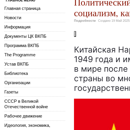
Политический
ГЛАВНОЕ МЕНЮ
Главная страница
социализм, к
Новости
Подробности
Создано
19 Май 2025
Информация
Документы ЦК ВКПБ
Программа ВКПБ
Китайская На
The Programme
1949 года и 
Устав ВКПБ
в мире после
Библиотека
страны во м
Организации
государствен
Газеты
СССР в Великой
Отечественной войне
Рабочее движение
Идеология, экономика,