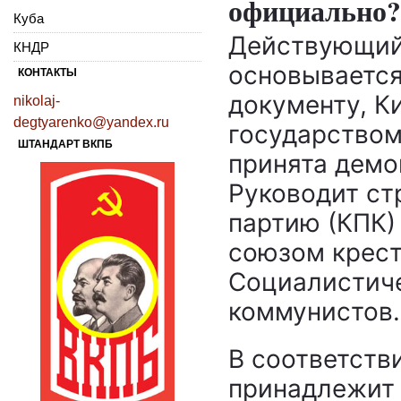
официально?
Куба
Действующий
КНДР
основывается
КОНТАКТЫ
документу, К
nikolaj-
degtyarenko@yandex.ru
государством
ШТАНДАРТ ВКПБ
принята демо
Руководит ст
партию (КПК)
союзом крест
Социалистиче
коммунистов.
В соответств
принадлежит 