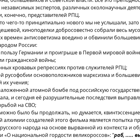
, независимых экспертов, различных околонаучных деят
и, конечно, представителей РПЦ.
что чего-то принципиально нового мы не услышали, зато
дешевой, киноподелки добросовестно собрали весь мусо
ех времен антисоветизма воедино и обвинили большеви
ародом России:
в пользу Германии и проигрыше в Первой мировой войне
ии гражданской войны;
анных кровавых репрессиях против служителей РПЦ;
кой русофобии основоположников марксизма и большеви
 их учения;
в заложенной атомной бомбе под российскую государстве
ала, и сегодня её разрушительные последствия выправл
орьбой на СВО;
можно было бы продолжать, но думается, квинтэссенци
й алхимии создателей этого фильма является попытка п
русского народа на основе вырванной из контекста и о
ьи «О национальной гордости великороссов»: "
раб, ....