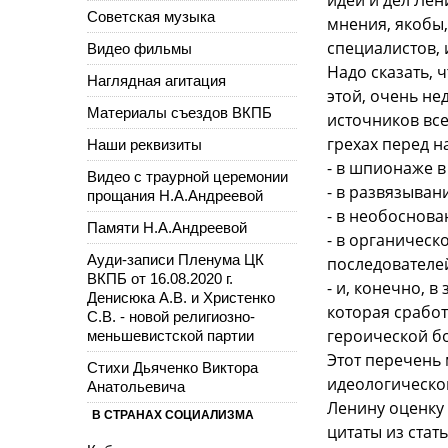
Советская музыка
мнения, якобы
специалистов, 
Видео фильмы
Надо сказать, 
Наглядная агитация
этой, очень не
Материалы съездов ВКПБ
источников вс
грехах перед н
Наши реквизиты
- в шпионаже 
Видео с траурной церемонии
- в развязыван
прощания Н.А.Андреевой
- в необоснов
Памяти Н.А.Андреевой
- в органичес
Ауди-записи Пленума ЦК
последователей
ВКПБ от 16.08.2020 г.
- и, конечно, 
Денисюка А.В. и Христенко
которая сработ
С.В. - новой религиозно-
героической б
меньшевистской партии
Этот перечень 
Стихи Дьяченко Виктора
идеологическо
Анатольевича
Ленину оценку 
В СТРАНАХ СОЦИАЛИЗМА
цитаты из стат