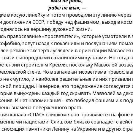
«Мы не рабы́,
рабы не мы»
, —
дке в косую линейку и потом проводили эту линию через 
 достижения СССР, победу над фашизмом, выход в космо
поднялось на вершину духовной жизни.
сь православные «просветители», которые усмотрели в 
усофобию, зовут назад к покаяниям и послушаниям пома
лее ретивые эксперты углядели в ориентации Мавзолея
 связи с инородными сатанинскими культами. Но тогда 
ретензии строителям Кремля, поскольку Мавзолей возве
емлевской стене. Но в запале антисоветизма правосла
 не смутило, и наиболее решительные из них призвали 
асной площади. Наверное, это предложение согласуется
торые вынуждены каждый год скрывать Мавзолей за деко
жения. И нет напоминания – кто победил фашизм и к по
ены знамена поверженного врага.
иция канала «СПАС» слишком явно проявляется на фоне 
еменными нацистами. Слишком близко совпадает с дейс
 сносящих памятники Ленину на Украине и в других стран