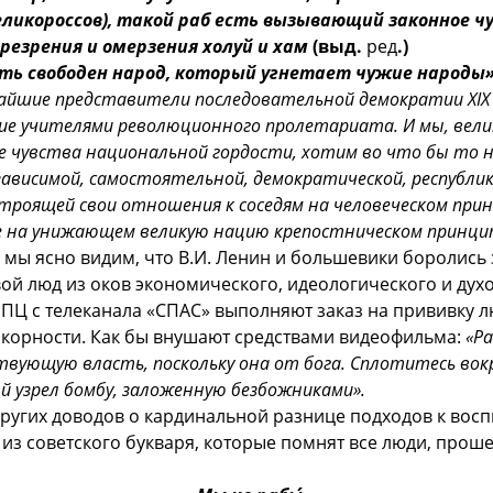
ликороссов), такой раб есть вызывающий законное ч
презрения и омерзения холуй и хам
(выд.
ред
.)
ь свободен народ, который угнетает чужие народы»
айшие представители последовательной демократии XIX 
ие учителями революционного пролетариата. И мы, вели
е чувства национальной гордости, хотим во что бы то 
зависимой, самостоятельной, демократической, республик
строящей свои отношения к соседям на человеческом при
е на унижающем великую нацию крепостническом принцип
мы ясно видим, что В.И. Ленин и большевики боролись з
ой люд из оков экономического, идеологического и духо
РПЦ с телеканала «СПАС» выполняют заказ на прививку 
окорности. Как бы внушают средствами видеофильма:
«Р
вующую власть, поскольку она от бога. Сплотитесь вок
й узрел бомбу, заложенную безбожниками».
других доводов о кардинальной разнице подходов к вос
 из советского букваря, которые помнят все люди, про