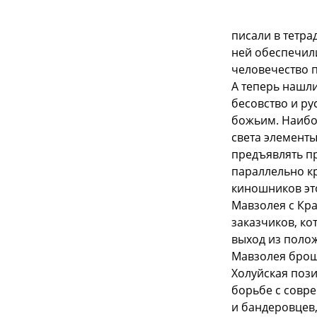
писали в тетра
ней обеспечили
человечество 
А теперь нашли
бесовство и р
божьим. Наибо
света элементы
предъявлять п
параллельно кр
киношников это
Мавзолея с Кр
заказчиков, ко
выход из поло
Мавзолея брош
Холуйская поз
борьбе с совр
и бандеровцев,