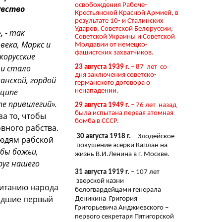
освобождения Рабоче-
увство
Крестьянской Красной Армией, в
результате 10- и Сталинских
Ударов, Советской Белоруссии,
,
-
так
Советской Украины и Советской
века, Маркс и
Молдавии от немецко-
фашистских захватчиков.
корусские
ни стало
23 августа 1939 г.
– 87 лет со
дня заключения советско-
анской, гордой
германского договора о
нципе
ненападении.
е привилегий».
29 августа 1949 г. –
76 лет назад
была испытана первая атомная
а то, чтобы
бомба в СССР.
вного рабства.
30 августа 1918 г.
- Злодейское
людям рабской
покушение эсерки Каплан на
абы божьи,
жизнь В.И.Ленина в г. Москве.
руг нашего
31 августа 1919 г.
– 107 лет
зверской казни
питанию народа
белогвардейцами генерала
шедшие первый
Деникина Григория
Григорьевича Анджиевского –
первого секретаря Пятигорской