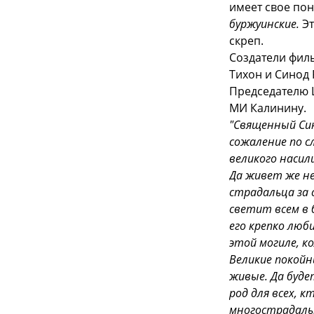
имеет свое пон
буржуинские.
Эт
скреп.
Создатели филь
Тихон и Синод 
Председателю 
МИ Калинину.
"Священный Си
сожаление по с
великого насил
Да живет же не
страдальца за 
светит всем в 
его крепко люби
этой могиле, к
Великие покойн
живые. Да буде
род для всех, 
многострадальн