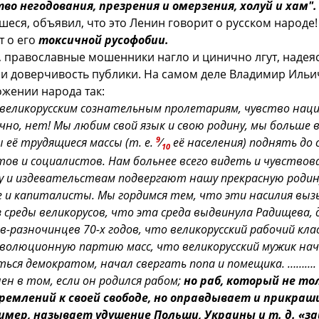
во негодования, презрения и омерзения, холуй и хам"
еся, объявил, что это Ленин говорит о русском народе! 
т о его
токсичной русофобии.
, православные мошенники нагло и цинично лгут, надея
 и доверчивость публики. На самом деле Владимир Ильи
ожении народа так:
 великорусским сознательным пролетариям, чувство нац
чно, нет! Мы любим свой язык и свою родину, мы больше 
9
 её трудящиеся массы (т. е.
⁄
её населения) поднять до
10
ов и социалистов. Нам больнее всего видеть и чувствов
у и издевательствам подвергают нашу прекрасную родин
е и капиталисты. Мы гордимся тем, что эти насилия выз
з среды великорусов, что эта среда выдвинула Радищева,
-разночинцев 70-х годов, что великорусский рабочий клас
еволюционную партию масс, что великорусский мужик нач
ься демократом, начал свергать попа и помещика. ……….
ен в том, если он родился рабом;
но раб, который не то
емлений к своей свободе, но оправдывает и прикраш
имер, называет удушение Польши, Украины и т. д. «