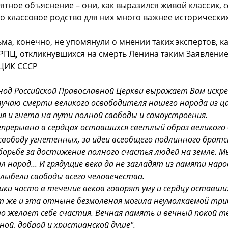
ятное объяснение – они, как выразился живой классик,
с
о классовое родство для них много важнее исторически
ма, конечно, не упомянули о мнении таких экспертов, к
РПЦ, откликнувшихся на смерть Ленина таким Заявление
ЦИК СССР
нод Российской Православной Церкви выражает Вам искр
лучаю смерти великого освободителя нашего народа из 
ия и гнета на пути полной свободы и самоустроения.
прерывно в сердцах оставшихся светлый образ великого 
свободу угнетенных, за идеи всеобщего подлинного братс
борьбе за достижение полного счастья людей на земле. М
л народ... И грядущие века да не загладят из памяти наро
олыбели свободы всего человечества.
ики часто в течение веков говорят уму и сердцу оставши
т же и эта отныне безмолвная могила неумолкаемой триб
кто желает себе счастия. Вечная память и вечный покой т
ой, доброй и христианской душе".