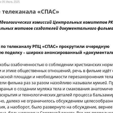
но
05 Июль 2025
 телеканала «СПАС»
Идеологических комиссий Центральных комитетов РК
льных мотивов создателей документального фильм
. по телеканалу РПЦ «СПАС» прокрутили очередную
ю поделку – широко анонсированный «документа
кобы озабоченностью о соблюдении христианских норм
 и этике общественных отношений, речь в фильме идёт 
расной площади и необходимости перезахоронения тела
тели фильма раз за разом назойливо называли
мумией.
Пр
вранья о создании муляжа тела и смакования анатомиче
вскрытия и технологических деталей процесса бальзами
чно, далеко не ограничилось обсуждением целесообразн
я, а наоборот, было развернуто на обсуждение, вернее
ина, большевиков и Советской власти. Все это преподно