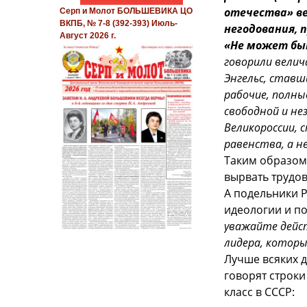
отечества» ве
Серп и Молот БОЛЬШЕВИКА ЦО
ВКПБ, № 7-8 (392-393) Июль-
негодования, 
Август 2026 г.
«Не может быт
говорили велич
Энгельс, ставш
рабочие, полны
свободной и не
Великороссии, 
равенства, а н
Таким образом 
вырвать трудов
А подельники 
идеологии и п
уважайте дейст
лидера, которы
Лучше всяких 
говорят строки
класс в СССР: