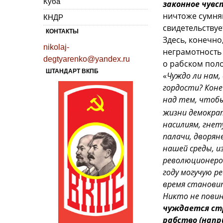
Куба
законное чувст
ничтоже сумняш
КНДР
свидетельствуе
КОНТАКТЫ
Здесь, конечно
nikolaj-
неграмотность
degtyarenko@yandex.ru
о рабском пол
ШТАНДАРТ ВКПБ
«
Чуждо ли нам,
гордости? Коне
над тем, чтобы
жизни демократ
насилиям, гнет
палачи, дворян
нашей среды, и
революционеров
году могучую р
время становит
Никто не повин
чуждается стр
рабство (напр