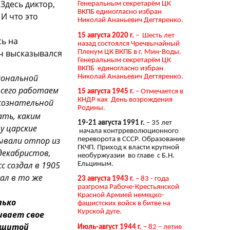
.
Здесь диктор,
Генеральным секретарём ЦК
ВКПБ единогласно избран
И что это
Николай Ананьевич Дегтяренко.
15 августа 2020 г.
– Шесть лет
сь на
назад состоялся Чречвычайный
ч высказывался
Пленум ЦК ВКПБ в г. Мин-Воды.
Генеральным секретарём ЦК
ВКПБ единогласно избран
иональной
Николай Ананьевич Дегтяренко.
всего работаем
15 августа 1945 г.
– Отмечается в
КНДР как День возрождения
 сознательной
Родины.
ать, каким
19-21 августа 1991 г.
– 35 лет
у царские
начала контрреволюционного
ывали отпор из
переворота в СССР. Образование
ГКЧП. Приход к власти крупной
 декабристов,
необуржуазии во главе с Б.Н.
с создал в 1905
Ельциным.
ал в то же
23 августа 1943 г.
– 83 - года
разгрома Рабоче-Крестьянской
Красной Армией немецко-
лько
фашистских войск в битве на
Курской дуге.
ивает свое
защитой
Июль-август 1944 г.
– 82 – летие