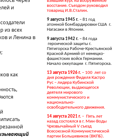
взявший курс на вооружённое
восстание. Съездом руководил
елей и
товарищ И.В.Сталин.
9 августа 1945 г.
– 81 год
 создатели
атомной бомбардировки США г.
р из всех
Нагасаки в Японии.
ков и Ленина в
9 августа 1942 г.
– 84 года
героической защиты г.
Пятигорска Рабоче-Крестьянской
;
Красной Армией от немецко-
фашистских войск Германии.
Начало оккупации г. Пятигорска.
13 августа 1926 г.
– 100 лет со
ков как
дня рождения Фиделя Кастро
Рус – лидера Кубинской
Революции, выдающегося
нность,
деятеля мирового
яются
коммунистического и
национально-
освободительного движения.
ей
14 августа 2021 г.
– Пять лет
риписать
назад состоялся в г. Мин-Воды
брезанной
Чрезвычайный V съезд
Всесоюзной Коммунистической
. вызывающий
партии Большевиков (ВКПБ).