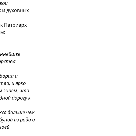
вои
х и духовных
ак Патриарх
м:
еннейшее
царства
борца и
тва, и ярко
ы знаем, что
дной дорогу к
хся больше чем
уной из рода в
воей