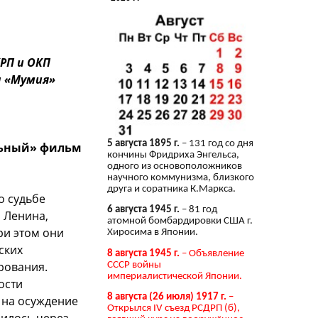
РП и ОКП
а «Мумия»
5 августа 1895 г.
– 131 год со дня
льный» фильм
кончины Фридриха Энгельса,
одного из основоположников
научного коммунизма, близкого
друга и соратника К.Маркса.
о судьбе
6 августа 1945 г.
– 81 год
 Ленина,
атомной бомбардировки США г.
и этом они
Хиросима в Японии.
ских
8 августа 1945 г.
– Объявление
рования.
СССР войны
империалистической Японии.
ости
8 августа (26 июля) 1917 г.
–
 на осуждение
Открылся IV съезд РСДРП (б),
силось через