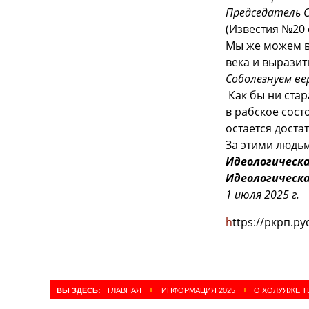
Председатель 
(Известия №20 о
Мы же можем в
века и вырази
Соболезнуем в
Как бы ни ста
в рабское сост
остается доста
За этими людь
Идеологическа
Идеологическа
1 июля 2025 г.
h
ttps://ркрп.р
ВЫ ЗДЕСЬ:
ГЛАВНАЯ
ИНФОРМАЦИЯ 2025
О ХОЛУЯЖЕ Т