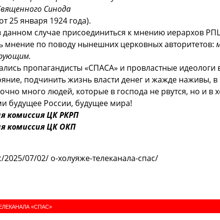
Священного Синода
т 25 января 1924 года).
 данном случае присоединиться к мнению иерархов РП
ть мнение по поводу нынешних церковных авторитетов:
ерующим.
рались пропагандисты «СПАСА» и провластные идеологи 
ояние, подчинить жизнь власти денег и жажде наживы, в
точно много людей, которые в господа не рвутся, но и в х
ми будущее России, будущее мира!
я комиссия ЦК РКРП
я комиссия ЦК ОКП
ус/2025/07/02/ о-холуяже-телеканала-спас/
ЕЛЕКАНАЛА «СПАС»