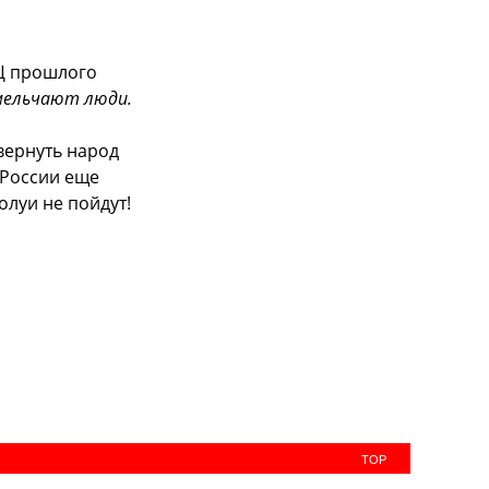
Ц прошлого
мельчают люди.
вернуть народ
 России еще
олуи не пойдут!
TOP