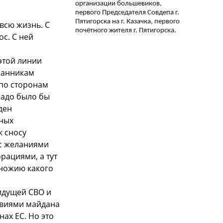
организации большевиков,
первого Председателя Совдепа г.
Пятигорска на г. Казачка, первого
всю жизнь. С
почётного жителя г. Пятигорска.
с. С ней
этой линии
занникам
 по сторонам
надо было бы
ден
вных
к сносу
 с желаниями
рациями, а тут
дножию какого
идущей СВО и
твиями майдана
ах ЕС. Но это