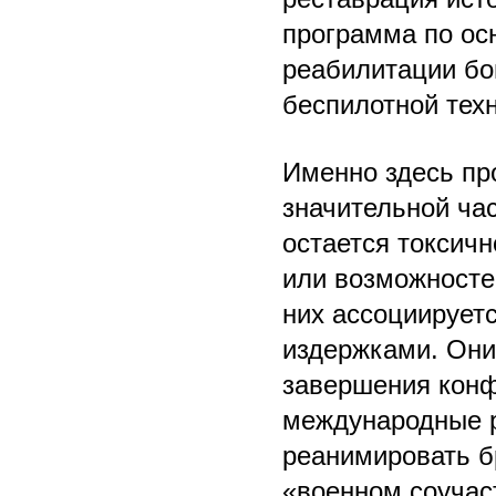
программа по ос
реабилитации бо
беспилотной тех
Именно здесь пр
значительной ча
остается токсичн
или возможностей
них ассоциирует
издержками. Они
завершения конф
международные р
реанимировать б
«военном соучас