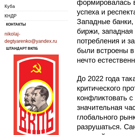
формировалась в
Куба
успеха и респек
КНДР
Западные банки,
КОНТАКТЫ
биржи, западная
nikolaj-
потребления и з
degtyarenko@yandex.ru
были встроены в
ШТАНДАРТ ВКПБ
нечто естественн
До 2022 года так
критического про
конфликтовать с
значительная ча
глобального рын
разрушаться. Сан