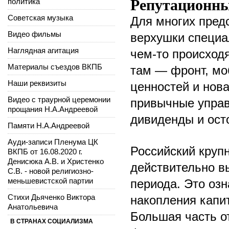
Репутационны
политика
Советская музыка
Для многих пре
Видео фильмы
верхушки специа
Наглядная агитация
чем-то происход
Материалы съездов ВКПБ
там — фронт, мо
Наши реквизиты
ценностей и нова
Видео с траурной церемонии
привычные управ
прощания Н.А.Андреевой
дивиденды и ост
Памяти Н.А.Андреевой
Ауди-записи Пленума ЦК
Российский круп
ВКПБ от 16.08.2020 г.
Денисюка А.В. и Христенко
действительно вы
С.В. - новой религиозно-
меньшевистской партии
периода. Это оз
Стихи Дьяченко Виктора
накопления капит
Анатольевича
Большая часть о
В СТРАНАХ СОЦИАЛИЗМА