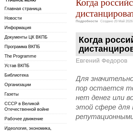
Когда российс
ГЛАВНОЕ МЕНЮ
Главная страница
дистанцирова
Новости
Подробности
Создано
20 Май 2026
Информация
Документы ЦК ВКПБ
Когда росси
Программа ВКПБ
дистанциров
The Programme
Евгений Федоров
Устав ВКПБ
Библиотека
Для значительно
Организации
пор остается то
Газеты
нет денег или в
СССР в Великой
этой сфере для 
Отечественной войне
репутационными
Рабочее движение
Идеология, экономика,