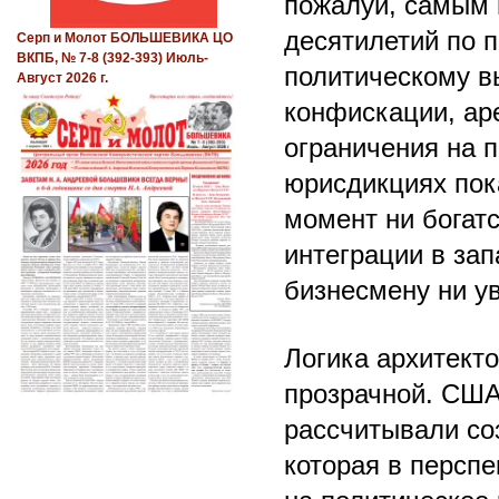
пожалуй, самым 
десятилетий по 
Серп и Молот БОЛЬШЕВИКА ЦО
ВКПБ, № 7-8 (392-393) Июль-
политическому в
Август 2026 г.
конфискации, ар
ограничения на 
юрисдикциях пок
момент ни богатс
интеграции в за
бизнесмену ни ув
Логика архитект
прозрачной. США
рассчитывали со
которая в персп