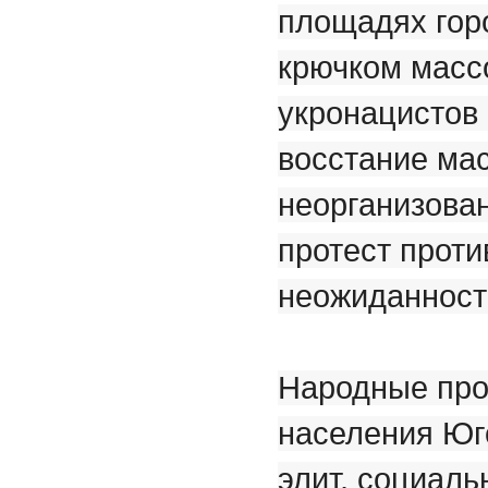
площадях гор
крючком массо
укронацистов 
восстание ма
неорганизован
протест проти
неожиданност
Народные про
населения Юго
элит, социаль