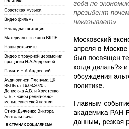
политика
года по экономи
Советская музыка
президент почем
Видео фильмы
наказывает»
Наглядная агитация
Материалы съездов ВКПБ
Московский экон
Наши реквизиты
апреля в Москве
Видео с траурной церемонии
был посвящен те
прощания Н.А.Андреевой
когда делать?» и
Памяти Н.А.Андреевой
обсуждения альт
Ауди-записи Пленума ЦК
политике.
ВКПБ от 16.08.2020 г.
Денисюка А.В. и Христенко
С.В. - новой религиозно-
Главным событи
меньшевистской партии
академика РАН
Стихи Дьяченко Виктора
Анатольевича
данным, резкая 
В СТРАНАХ СОЦИАЛИЗМА