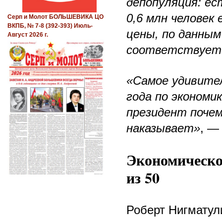
депопуляция: е
0,6 млн человек
Серп и Молот БОЛЬШЕВИКА ЦО
ВКПБ, № 7-8 (392-393) Июль-
цены, по данным
Август 2026 г.
соответствует 
«Самое удивител
года по экономи
президент почем
наказывает»
, —
Экономическое
из 50
Роберт Нигматул