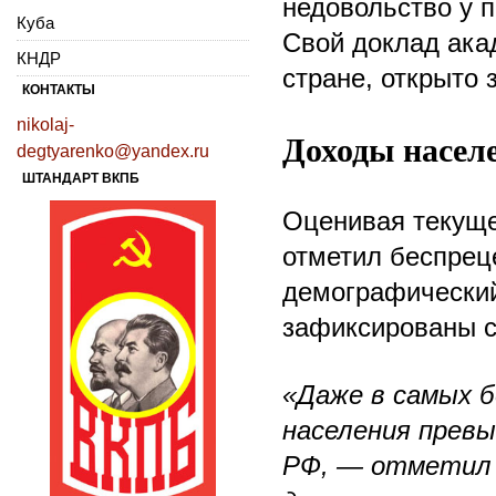
недовольство у 
Куба
Свой доклад ака
КНДР
стране, открыто 
КОНТАКТЫ
nikolaj-
Доходы насел
degtyarenko@yandex.ru
ШТАНДАРТ ВКПБ
Оценивая текуще
отметил беспрец
демографический
зафиксированы с
«Даже в самых б
населения прев
РФ, — отметил 