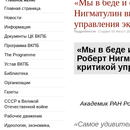
«Мы в беде и
ГЛАВНОЕ МЕНЮ
Главная страница
Нигматулин в
Новости
управления э
Информация
Подробности
Создано
05 Август 2
Документы ЦК ВКПБ
Программа ВКПБ
«Мы в беде 
The Programme
Роберт Нигм
Устав ВКПБ
критикой уп
Библиотека
Организации
Газеты
СССР в Великой
Академик РАН Р
Отечественной войне
Рабочее движение
«Самое удивител
Идеология, экономика,