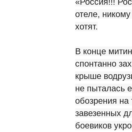
«Россия!!! Ро
отеле, никому
хотят.
В конце мити
спонтанно за
крыше водруз
не пыталась 
обозрения на 
завезенных д
боевиков укро