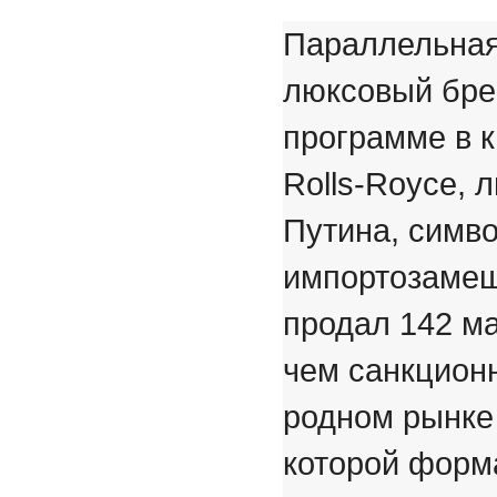
Параллельная
люксовый бре
программе в к
Rolls-Royce, 
Путина, симво
импортозамеще
продал 142 м
чем санкционн
родном рынке
которой форма