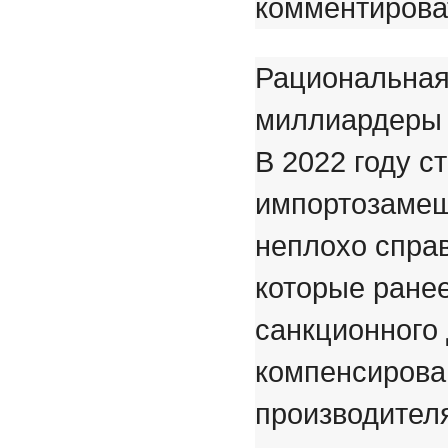
ком
ментирова
Рациональная 
миллиардеры я
В 2022 году 
импортозамеще
неплохо справ
которые ране
санкционного 
компенсирова
производител