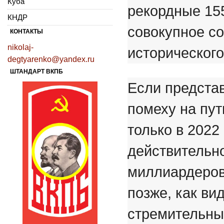
Куба
рекордные 155
КНДР
совокупное со
КОНТАКТЫ
nikolaj-
исторического
degtyarenko@yandex.ru
ШТАНДАРТ ВКПБ
Если предста
помеху на пу
только в 2022
действительно
миллиардеров 
позже, как ви
стремительный