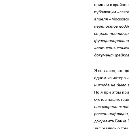
пришли в крайнее 
публикации «секр
апреля «Московс
перепостов подд
страхи подписчи
функционирования
«антикризисных»
документ фейко
Я согласен, что д
одном из интервь
никогда не было 
Но я при этом пр
счетов наших гра
нас сгорели вкл
разгон инфляции
документа Банка 
задумались о том