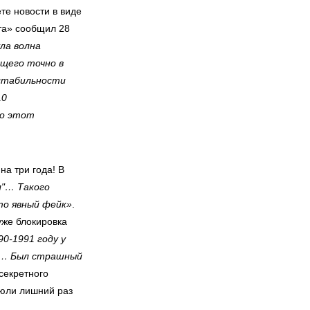
те новости в виде
нта» сообщил 28
ла волна
ющего точно в
 стабильности
10
ко этот
на три года! В
л"… Такого
то явный фейк»
.
уже блокировка
90-1991 году у
СР… Был страшный
«секретного
Люли лишний раз