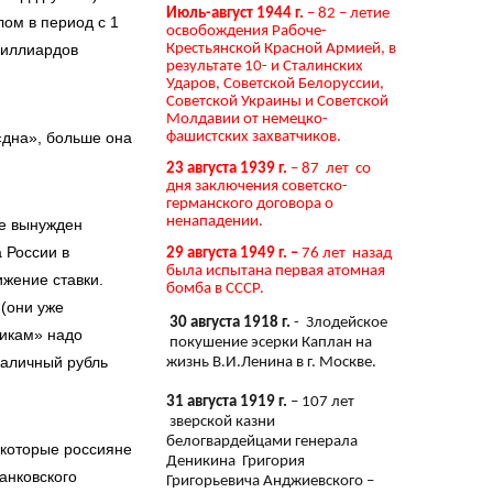
Июль-август 1944 г.
– 82 – летие
лом в период с 1
освобождения Рабоче-
Крестьянской Красной Армией, в
миллиардов
результате 10- и Сталинских
Ударов, Советской Белоруссии,
Советской Украины и Советской
Молдавии от немецко-
 «дна», больше она
фашистских захватчиков.
23 августа 1939 г.
– 87 лет со
дня заключения советско-
германского договора о
ненападении.
ке вынужден
 России в
29 августа 1949 г. –
76 лет назад
была испытана первая атомная
ижение ставки.
бомба в СССР.
 (они уже
30 августа 1918 г.
- Злодейское
зикам» надо
покушение эсерки Каплан на
наличный рубль
жизнь В.И.Ленина в г. Москве.
31 августа 1919 г.
– 107 лет
зверской казни
белогвардейцами генерала
екоторые россияне
Деникина Григория
анковского
Григорьевича Анджиевского –