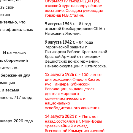
Открылся IV съезд РСДРП (б),
взявший курс на вооружённое
ть свои
восстание. Съездом руководил
витию
товарищ И.В.Сталин.
вительно, что
9 августа 1945 г.
– 81 год
атомной бомбардировки США г.
же в официальных
Нагасаки в Японии.
9 августа 1942 г.
– 84 года
героической защиты г.
Пятигорска Рабоче-Крестьянской
 И не только
Красной Армией от немецко-
ых сбережений
фашистских войск Германии.
Начало оккупации г. Пятигорска.
пительно-
13 августа 1926 г.
– 100 лет со
сбережения для
дня рождения Фиделя Кастро
помощью
Рус – лидера Кубинской
Революции, выдающегося
а и весьма
деятеля мирового
ивлечь 717 млрд
коммунистического и
национально-
освободительного движения.
14 августа 2021 г.
– Пять лет
января 2026 года
назад состоялся в г. Мин-Воды
Чрезвычайный V съезд
Всесоюзной Коммунистической