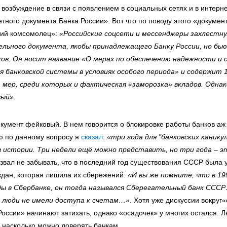
возбуждение в связи с появлением в социальных сетях и в интерне
етного документа Банка России». Вот что по поводу этого «докуме
кий комсомолец»:
«Российские соцсети и мессенджеры захлестну
ельного документа, якобы принадлежащего Банку России, но бь
ков. Он носит название «О мерах по обеспечению надежности и
 банковской системы в условиях особого периода» и содержит 
 мер, среди которых и фактическая «заморозка» вкладов. Одна
вый»
.
окумент фейковый. В нем говорится о блокировке работы банков аж 
ю по данному вопросу я
сказал
:
«три года для "банковских канику
в истории. Три недели ещё можно представить, но три года – э
извал не забывать, что в последний год существования СССР была 
ждан, которая лишила их сбережений:
«И вы же помните, что в 19
ады в Сбербанке, он тогда назывался Сберегательный банк СС
, люди не имели доступа к счетам…»
. Хотя уже дискуссии вокруг
России» начинают затихать, однако «осадочек» у многих остался. 
, насколько можно доверять банкам.