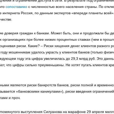
лений и ограничений доступа к сети. В результате под ограничен
 что
сопоставимо
с численностью всего населения страны. По откл
е интернета Россия, по данным экспертов «впереди планеты всей»
честве.
ие доверия граждан к банкам. Может быть, они и продолжали бы д
х организациях при более низких процентных ставках (чем в прошл
оценивая риски. Какие? – Риски хищения денег клиентов разного р
году мошенникам удалось украсть у клиентов банков (только физич
ледующем году эта цифра увеличилась до 29,3 млрд руб. Это данны
ают, что цифры сильно преуменьшены. Не хотят пугать клиентов кр
ными являются риски банкротств банков, риски полной и временно
называется «банковскими каникулами»), риски введения ограничени
гами и проч.
 упомянутого выступления Силуанова на марафоне 29 апреля мил