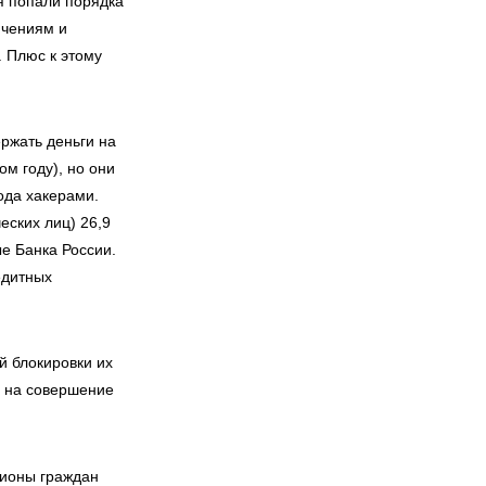
ия попали порядка
ючениям и
. Плюс к этому
ержать деньги на
ом году), но они
ода хакерами.
еских лиц) 26,9
е Банка России.
едитных
й блокировки их
й на совершение
лионы граждан