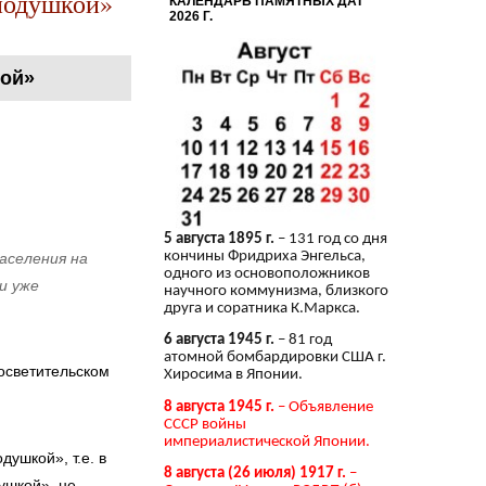
 подушкой»
КАЛЕНДАРЬ ПАМЯТНЫХ ДАТ
2026 Г.
кой»
5 августа 1895 г.
– 131 год со дня
кончины Фридриха Энгельса,
аселения на
одного из основоположников
и уже
научного коммунизма, близкого
друга и соратника К.Маркса.
6 августа 1945 г.
– 81 год
атомной бомбардировки США г.
осветительском
Хиросима в Японии.
8 августа 1945 г.
– Объявление
СССР войны
империалистической Японии.
ушкой», т.е. в
8 августа (26 июля) 1917 г.
–
ушкой», не