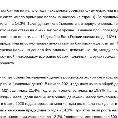
етах банков на начало года находились средства физических лиц в
ие счета имело примерно половина населения страны). За прошлый
ился на 14,3%. Такая динамика объясняется, в первую очередь, те
 ключевую ставку на очень высоком уровне. В начале прошлого год
 несколько понизилась. 19 декабря Банк России снизил ее до 16% 
определила высокую процентную ставку по банковским депозитам.
еревод наличных денег в безналичные, депозитные. Но, между про
озитной «лихорадке» все равно объем наличных на руках граждан
процента.
них лет объем безналичных денег в российской экономике нараста
 кэша (наличных денег). В начале 2021 года доля кэша в общей 
 М2) равнялась 21,4%. Год спустя она опустилась до 19,9%. На на
Каждый месяц доля наличных в общей денежной массе хоть понемн
 в марте 2026 года впервые за многие годы доля наличных денег в
лась на уровне предыдущего года - 14,1%. При этом темп роста на
вом выражении ускорился до 12,2% (прирост за март составил 300 