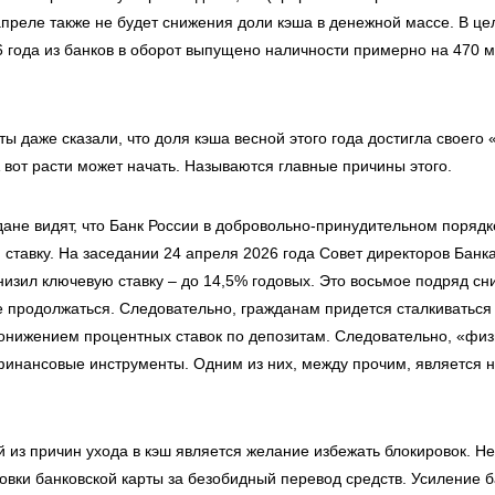
апреле также не будет снижения доли кэша в денежной массе. В це
6 года из банков в оборот выпущено наличности примерно на 470 
ы даже сказали, что доля кэша весной этого года достигла своего
А вот расти может начать. Называются главные причины этого.
дане видят, что Банк России в добровольно-принудительном поряд
ставку. На заседании 24 апреля 2026 года Совет директоров Банка
низил ключевую ставку – до 14,5% годовых. Это восьмое подряд сн
е продолжаться. Следовательно, гражданам придется сталкиваться
понижением процентных ставок по депозитам. Следовательно, «фи
 финансовые инструменты. Одним из них, между прочим, является 
й из причин ухода в кэш является желание избежать блокировок. Н
овки банковской карты за безобидный перевод средств. Усиление б