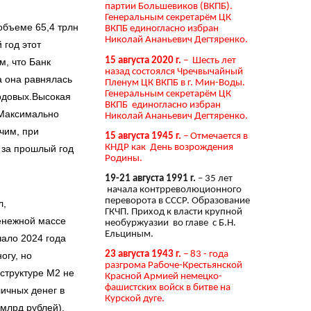
партии Большевиков (ВКПБ).
Генеральным секретарём ЦК
 объеме 65,4 трлн
ВКПБ единогласно избран
Николай Ананьевич Дегтяренко.
 год этот
15 августа 2020 г.
– Шесть лет
м, что Банк
назад состоялся Чречвычайный
а она равнялась
Пленум ЦК ВКПБ в г. Мин-Воды.
Генеральным секретарём ЦК
годовых.Высокая
ВКПБ единогласно избран
 Максимально
Николай Ананьевич Дегтяренко.
чим, при
15 августа 1945 г.
– Отмечается в
КНДР как День возрождения
 за прошлый год
Родины.
19-21 августа 1991 г.
– 35 лет
начала контрреволюционного
переворота в СССР. Образование
л,
ГКЧП. Приход к власти крупной
денежной массе
необуржуазии во главе с Б.Н.
Ельциным.
чало 2024 года
23 августа 1943 г.
– 83 - года
огу, но
разгрома Рабоче-Крестьянской
 структуре М2 не
Красной Армией немецко-
фашистских войск в битве на
личных денег в
Курской дуге.
млрд рублей).