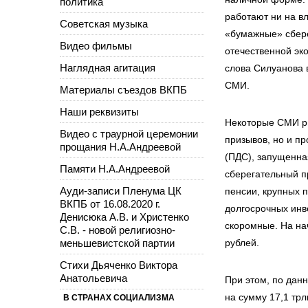
политика
работают ни на вл
Советская музыка
«бумажные» сбере
Видео фильмы
отечественной эко
Наглядная агитация
слова Силуанова 
СМИ.
Материалы съездов ВКПБ
Наши реквизиты
Некоторые СМИ ри
Видео с траурной церемонии
призывов, но и п
прощания Н.А.Андреевой
(ПДС), запущенна
Памяти Н.А.Андреевой
сберегательный п
Ауди-записи Пленума ЦК
пенсии, крупных 
ВКПБ от 16.08.2020 г.
долгосрочных инв
Денисюка А.В. и Христенко
скоромные. На на
С.В. - новой религиозно-
меньшевистской партии
рублей.
Стихи Дьяченко Виктора
Анатольевича
При этом, по данн
на сумму 17,1 трл
В СТРАНАХ СОЦИАЛИЗМА