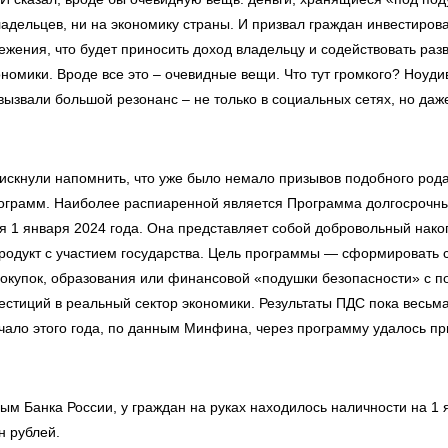
адельцев, ни на экономику страны. И призвал граждан инвестирова
жения, что будет приносить доход владельцу и содействовать раз
номики. Вроде все это – очевидные вещи. Что тут громкого? Ноуди
вызвали большой резонанс – не только в социальных сетях, но да
скнули напомнить, что уже было немало призывов подобного рода.
рограмм. Наиболее распиаренной является Программа долгосрочн
я 1 января 2024 года. Она представляет собой добровольный нако
родукт с участием государства. Цель программы — сформировать 
покупок, образования или финансовой «подушки безопасности» с 
естиций в реальный сектор экономики. Результаты ПДС пока весьм
чало этого года, по данным Минфина, через программу удалось пр
ым Банка России, у граждан на руках находилось наличности на 1 
н рублей.