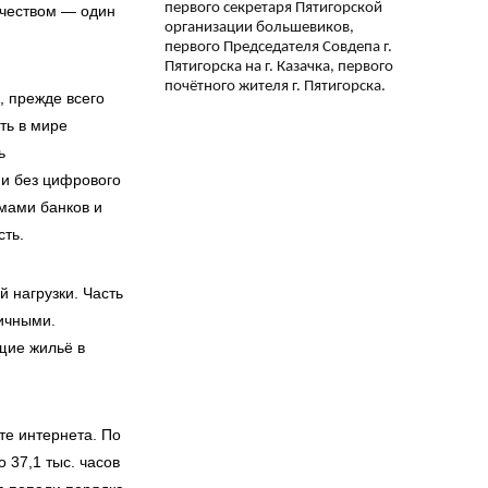
первого секретаря Пятигорской
чеством — один
организации большевиков,
первого Председателя Совдепа г.
Пятигорска на г. Казачка, первого
почётного жителя г. Пятигорска.
, прежде всего
ть в мире
ь
и без цифрового
емами банков и
сть.
 нагрузки. Часть
ичными.
щие жильё в
те интернета. По
 37,1 тыс. часов