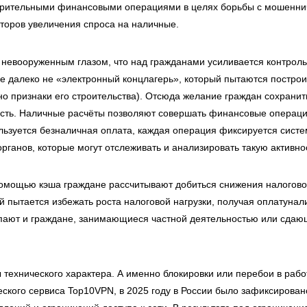
озрительными финансовыми операциями в целях борьбы с мошенни
торов увеличения спроса на наличные.
о невооруженным глазом, что над гражданами усиливается контроль
е далеко не «электронный концлагерь», который пытаются построи
но признаки его строительства). Отсюда желание граждан сохранит
ть. Наличные расчёты позволяют совершать финансовые операци
ользуется безналичная оплата, каждая операция фиксируется сист
рганов, которые могут отслеживать и анализировать такую активно
помощью кэша граждане рассчитывают добиться снижения налоговой
 пытается избежать роста налоговой нагрузки, получая оплатунал
пают и граждане, занимающиеся частной деятельностью или сдаю
ы технического характера. А именно блокировки или перебои в рабо
ского сервиса Top10VPN, в 2025 году в России было зафиксировано