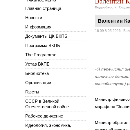
Валентин К
ГЛАВНОЕ МЕНЮ
Подробности
Созда
Главная страница
Новости
Валентин Ка
Информация
16:09 8.05.2026
,
Вал
Документы ЦК ВКПБ
Программа ВКПБ
The Programme
Устав ВКПБ
«Я перечислил ш
Библиотека
наличные деньги.
Организации
способствуют) р
Газеты
Министр финансов
СССР в Великой
Отечественной войне
марафоне "Знание
Рабочее движение
Министр обратил в
Идеология, экономика,
наличной форме. 