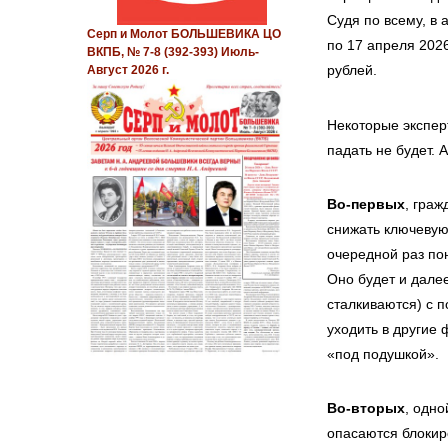
Судя по всему, в 
Серп и Молот БОЛЬШЕВИКА ЦО
по 17 апреля 202
ВКПБ, № 7-8 (392-393) Июль-
рублей.
Август 2026 г.
Некоторые эксперт
падать не будет. 
Во-первых
, граж
снижать ключевую 
очередной раз по
Оно будет и дале
сталкиваются) с 
уходить в другие
«под подушкой».
Во-вторых
, одно
опасаются блокир