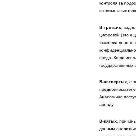
контроля за под
из возможных фак
В-третьих
, видн
цифровой (это ещ
«хозяева денег», 
конфиденциальнос
следа. Когда исп
государственных о
В-четвертых
, с 
предпринимателей
Аналогично посту
аренду.
В-пятых
, причин
данным аналитиче