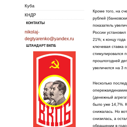
Куба
Кроме того, на сч
КНДР
рублей (банковск
КОНТАКТЫ
показатель увелич
nikolaj-
России установил
degtyarenko@yandex.ru
21%; к концу года
ШТАНДАРТ ВКПБ
ключевая ставка 
стимулировался п
прошлогодней деп
увеличился на 3 
Несколько послед
опережаядинамику
(денежный агрегат
было уже 14,7%. 
снижалась. Но вот
снизилась, а оста
обращении в годо