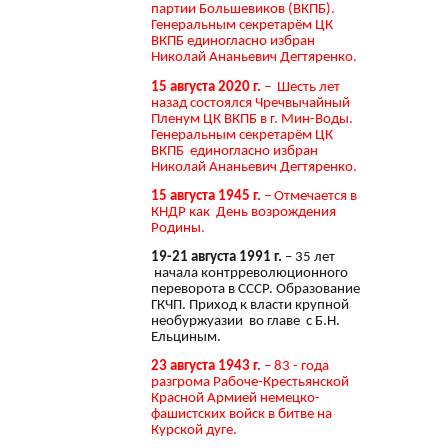
партии Большевиков (ВКПБ).
Генеральным секретарём ЦК
ВКПБ единогласно избран
Николай Ананьевич Дегтяренко.
15 августа 2020 г.
– Шесть лет
назад состоялся Чречвычайный
Пленум ЦК ВКПБ в г. Мин-Воды.
Генеральным секретарём ЦК
ВКПБ единогласно избран
Николай Ананьевич Дегтяренко.
15 августа 1945 г.
– Отмечается в
КНДР как День возрождения
Родины.
19-21 августа 1991 г.
– 35 лет
начала контрреволюционного
переворота в СССР. Образование
ГКЧП. Приход к власти крупной
необуржуазии во главе с Б.Н.
Ельциным.
23 августа 1943 г.
– 83 - года
разгрома Рабоче-Крестьянской
Красной Армией немецко-
фашистских войск в битве на
Курской дуге.