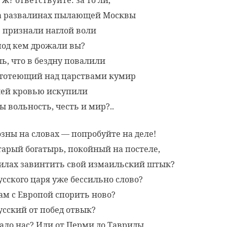
а развалинах пылающей Москвы
 признали наглой воли
 под кем дрожали вы?
ль, что в бездну повалили
готеющий над царствами кумир
ей кровью искупили
ы вольность, честь и мир?..
озны на словах — попробуйте на деле!
тарый богатырь, покойный на постеле,
силах завинтить свой измаильский штык?
усского царя уже бессильно слово?
ам с Европой спорить ново?
усский от побед отвык?
ало нас? Или от Перми до Тавриды,