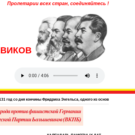
Пролетарии всех стран, соединяйтесь !
ЕВИКОВ
од со дня кончины Фридриха Энгельса, одного из основоположников научног