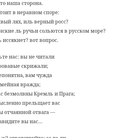
 то наша сторона.
стоит в неравном споре:
вый лях, иль верный росс?
нские ль ручьи сольются в русском море?
ь иссякнет? вот вопрос.
ьте нас: вы не читали
ровавые скрижали;
епонятна, вам чужда
емейная вражда;
ас безмолвны Кремль и Прага;
ысленно прельщает вас
ы отчаянной отвага —
авидите вы нас…
 ж? ответствуйте: за то ли,