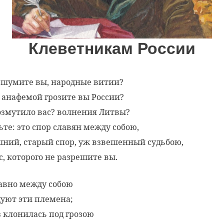
Клеветникам России
 шумите вы, народные витии?
 анафемой грозите вы России?
озмутило вас? волнения Литвы?
ьте: это спор славян между собою,
ний, старый спор, уж взвешенный судьбою,
с, которого не разрешите вы.
авно между собою
уют эти племена;
з клонилась под грозою