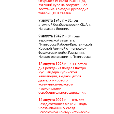
Открылся IV съезд РСДРП (б),
взявший курс на вооружённое
восстание. Съездом руководил
товарищ И.В.Сталин.
9 августа 1945 г.
– 81 год
атомной бомбардировки США г.
Нагасаки в Японии.
9 августа 1942 г.
– 84 года
героической защиты г.
Пятигорска Рабоче-Крестьянской
Красной Армией от немецко-
фашистских войск Германии.
Начало оккупации г. Пятигорска.
13 августа 1926 г.
– 100 лет со
дня рождения Фиделя Кастро
Рус – лидера Кубинской
Революции, выдающегося
деятеля мирового
коммунистического и
национально-
освободительного движения.
14 августа 2021 г.
– Пять лет
назад состоялся в г. Мин-Воды
Чрезвычайный V съезд
Всесоюзной Коммунистической