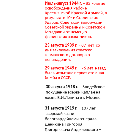
Июль-август 1944 г.
– 82 – летие
освобождения Рабоче-
Крестьянской Красной Армией, в
результате 10- и Сталинских
Ударов, Советской Белоруссии,
Советской Украины и Советской
Молдавии от немецко-
фашистских захватчиков.
23 августа 1939 г.
– 87 лет со
дня заключения советско-
германского договора о
ненападении.
29 августа 1949 г. –
76 лет назад
была испытана первая атомная
бомба в СССР.
30 августа 1918 г.
- Злодейское
покушение эсерки Каплан на
жизнь В.И.Ленина в г. Москве.
31 августа 1919 г.
– 107 лет
зверской казни
белогвардейцами генерала
Деникина Григория
Григорьевича Анджиевского –