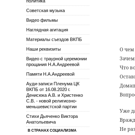
политика
Советская музыка
Видео фильмы
Наглядная агитация
Материалы съездов ВКПБ
О чем
Наши реквизиты
Зачем
Видео с траурной церемонии
прощания Н.А.Андреевой
Что в
Памяти Н.А.Андреевой
Остав
Ауди-записи Пленума ЦК
Домаш
ВКПБ от 16.08.2020 г.
Вопро
Денисюка А.В. и Христенко
С.В. - новой религиозно-
меньшевистской партии
Уже д
Стихи Дьяченко Виктора
Вражд
Анатольевича
Не ра
В СТРАНАХ СОЦИАЛИЗМА