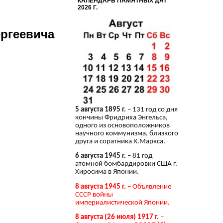
КАЛЕНДАРЬ ПАМЯТНЫХ ДАТ
2026 Г.
ергеевича
5 августа 1895 г.
– 131 год со дня
кончины Фридриха Энгельса,
одного из основоположников
научного коммунизма, близкого
друга и соратника К.Маркса.
6 августа 1945 г.
– 81 год
атомной бомбардировки США г.
Хиросима в Японии.
8 августа 1945 г.
– Объявление
СССР войны
империалистической Японии.
8 августа (26 июля) 1917 г.
–