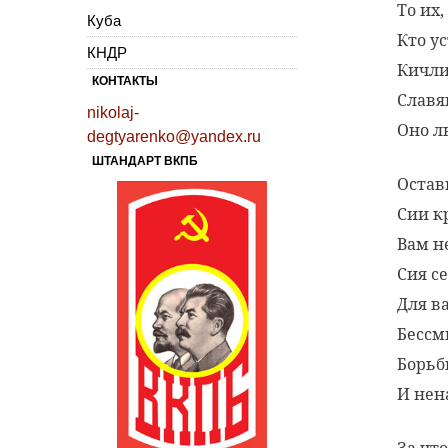
То их,
Куба
Кто у
КНДР
Кичли
КОНТАКТЫ
Славя
nikolaj-
Оно л
degtyarenko@yandex.ru
ШТАНДАРТ ВКПБ
Остав
Сии к
Вам н
Сия с
Для в
Бессм
Борьб
И нен
За что