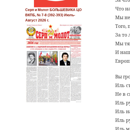
Что н
Серп и Молот БОЛЬШЕВИКА ЦО
ВКПБ, № 7-8 (392-393) Июль-
Мы не
Август 2026 г.
Того,
За то 
Мы тя
И наш
Европ
Вы гр
Иль с
Не в 
Иль р
Иль н
Иль р
Иль м