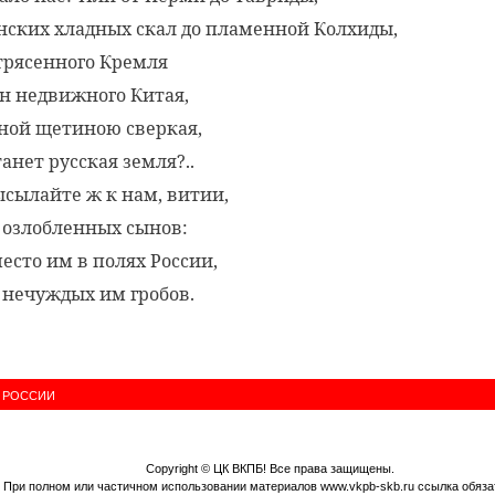
нских хладных скал до пламенной Колхиды,
трясенного Кремля
ен недвижного Китая,
ной щетиною сверкая,
анет русская земля?..
ысылайте ж к нам, витии,
 озлобленных сынов:
место им в полях России,
 нечуждых им гробов.
 РОССИИ
Copyright ©
ЦК ВКПБ
! Все права защищены.
При полном или частичном использовании материалов www.vkpb-skb.ru ссылка обяза