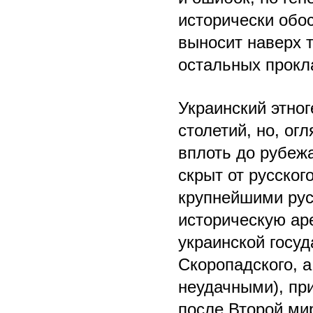
исторически обос
выносит наверх 
остальных прокл
Украинский этног
столетий, но, ог
вплоть до рубеж
скрыт от русског
крупнейшими ру
историческую ар
украинской госу
Скоропадского, 
неудачными), пр
после Второй ми