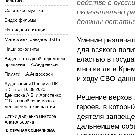
политика
родство с русски
Советская музыка
окончательно ра
Видео фильмы
должны остатьс
Наглядная агитация
Умение различат
Материалы съездов ВКПБ
для всякого поли
Наши реквизиты
властью в госуда
Видео с траурной церемонии
прощания Н.А.Андреевой
многие ли в Кре
Памяти Н.А.Андреевой
и ходу СВО данн
Ауди-записи Пленума ЦК
ВКПБ от 16.08.2020 г.
Денисюка А.В. и Христенко
Решение верхов
С.В. - новой религиозно-
героев, в которы
меньшевистской партии
деятеля запреще
Стихи Дьяченко Виктора
Анатольевича
дальнейшем соби
В СТРАНАХ СОЦИАЛИЗМА