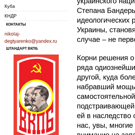
украинского нац
Куба
Степана Бандеры
КНДР
идеологических р
КОНТАКТЫ
Украины, станов
nikolaj-
случае – не пер
degtyarenko@yandex.ru
ШТАНДАРТ ВКПБ
Корни решения о
ряда одиознейши
другой, куда бол
набравший мощь 
самостоятельной
подстраивающей 
ей в наследство 
нас, увы, многие
внимание на зап