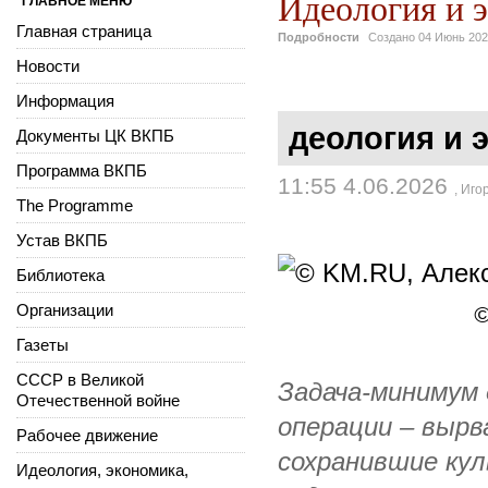
Идеология и э
ГЛАВНОЕ МЕНЮ
Главная страница
Подробности
Создано
04 Июнь 20
Новости
Информация
деология и 
Документы ЦК ВКПБ
Программа ВКПБ
11:55 4.06.2026
,
Иго
The Programme
Устав ВКПБ
Библиотека
Организации
©
Газеты
СССР в Великой
Задача-минимум 
Отечественной войне
операции – вырв
Рабочее движение
сохранившие кул
Идеология, экономика,