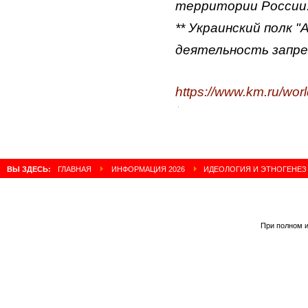
территории России
** Украинский полк 
деятельность запре
https://www.km.ru/wor
Читать полностью:
https://www.km.ru/world/923225-ideologiya-i-etnogenez
ВЫ ЗДЕСЬ:
ГЛАВНАЯ
ИНФОРМАЦИЯ 2026
ИДЕОЛОГИЯ И ЭТНОГЕНЕЗ
При полном и