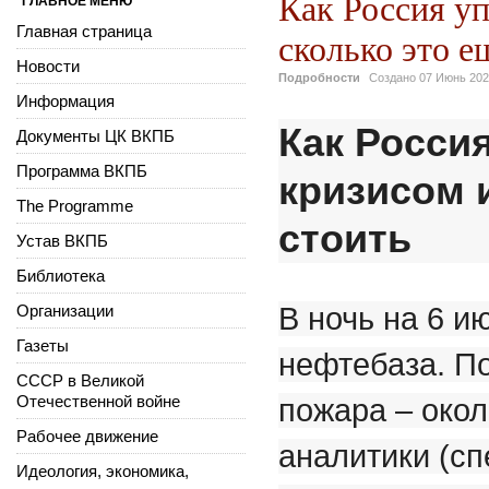
Как Россия у
ГЛАВНОЕ МЕНЮ
Главная страница
сколько это е
Новости
Подробности
Создано
07 Июнь 20
Информация
Как Росси
Документы ЦК ВКПБ
Программа ВКПБ
кризисом 
The Programme
стоить
Устав ВКПБ
Библиотека
Организации
В ночь на 6 и
Газеты
нефтебаза. П
СССР в Великой
Отечественной войне
пожара – окол
Рабочее движение
аналитики (сп
Идеология, экономика,