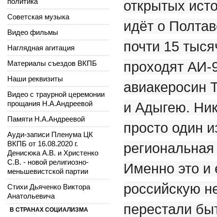
политика
открытых исто
Советская музыка
идёт о Полтав
Видео фильмы
почти 15 тыся
Наглядная агитация
Материалы съездов ВКПБ
проходят АИ-9
Наши реквизиты
авиакеросин 
Видео с траурной церемонии
прощания Н.А.Андреевой
и Адыгею. Ник
Памяти Н.А.Андреевой
просто один и
Ауди-записи Пленума ЦК
ВКПБ от 16.08.2020 г.
региональная 
Денисюка А.В. и Христенко
С.В. - новой религиозно-
Именно это и 
меньшевистской партии
российскую н
Стихи Дьяченко Виктора
Анатольевича
перестали бы
В СТРАНАХ СОЦИАЛИЗМА