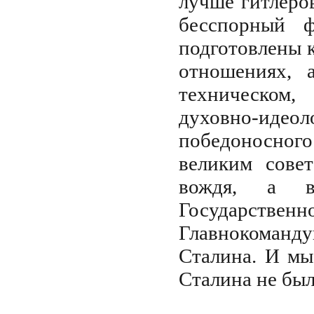
лучше гитлеро
бесспорный 
подготовлены 
отношениях, 
техническом
духовно-иде
победоносног
великим сове
вождя, а в
Государствен
Главнокоман
Сталина. И мы
Сталина не бы