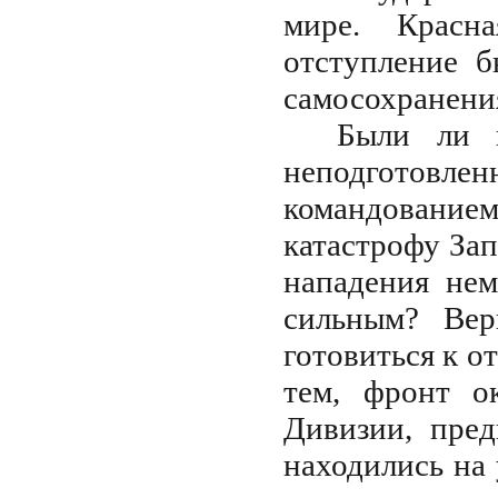
мире. Красн
отступление 
самосохранени
Были ли н
неподготов
командовани
катастрофу За
нападения нем
сильным? Вер
готовиться к о
тем, фронт о
Дивизии, пред
находились на 