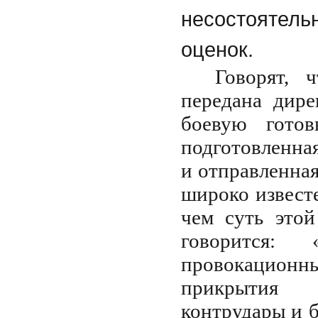
несостоятел
оценок.
Говорят, 
передана дир
боевую готов
подготовленна
и отправленная
широко извест
чем суть это
говорится:
провокационн
прикрытия 
контрудары и 