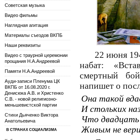
Советская музыка
Видео фильмы
Наглядная агитация
Материалы съездов ВКПБ
Наши реквизиты
22 июня 194
Видео с траурной церемонии
прощания Н.А.Андреевой
набат: «Вста
Памяти Н.А.Андреевой
смертный бой
Ауди-записи Пленума ЦК
напишет о посл
ВКПБ от 16.08.2020 г.
Денисюка А.В. и Христенко
Она такой вда
С.В. - новой религиозно-
меньшевистской партии
И стольких на
Стихи Дьяченко Виктора
Что двадцать
Анатольевича
Живым не вер
В СТРАНАХ СОЦИАЛИЗМА