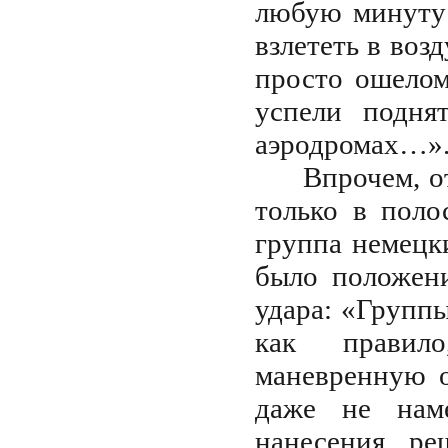
любую минуту 
взлететь в воз
просто ошелом
успели подня
аэродромах…»
Впрочем, о
только в поло
группа немецк
было положени
удара: «Групп
как правил
маневренную о
даже не наме
нанесения ре