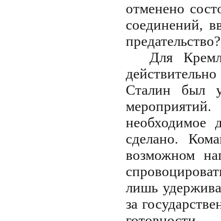
отменено сост
соединений, в
предательство?
Для Кремл
действительно
Сталин был у
мероприятий
необходимое 
сделано. Ком
возможном нап
спровоцирова
лишь удержива
за государств
готовности –