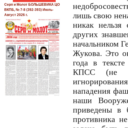
недобросовес
Серп и Молот БОЛЬШЕВИКА ЦО
ВКПБ, № 7-8 (392-393) Июль-
лишь свою нена
Август 2026 г.
никак нельзя 
других знавше
начальником Г
Жукова. Это о
года в текст
КПСС (не со
игнорировани
нападения фаш
наши Вооруж
приведены в 
противника не