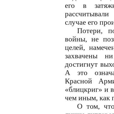
его в затяжн
рассчитывали
случае его пр
Потери, п
войны, не по
целей, намече
захвачены н
достигнут вых
А это означа
Красной Арми
«блицкриг» и 
чем иным, как
О том, чт