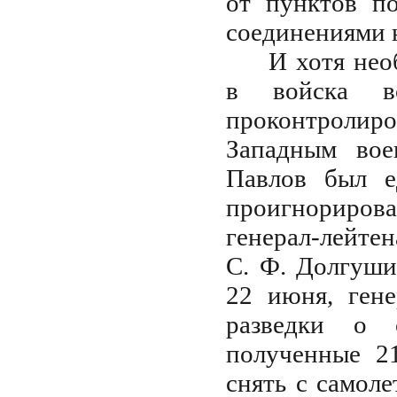
от пунктов п
соединениями н
И хотя не
в войска во
проконтролир
Западным вое
Павлов был е
проигнориров
генерал-лейте
С. Ф. Долгуши
22 июня, ген
разведки о с
полученные 2
снять с самол