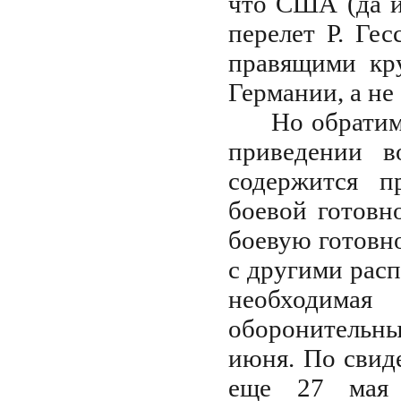
что США (да и
перелет Р. Ге
правящими кру
Германии, а не
Но обратим
приведении в
содержится п
боевой готовн
боевую готовно
с другими расп
необходима
оборонительн
июня. По свид
еще 27 мая 