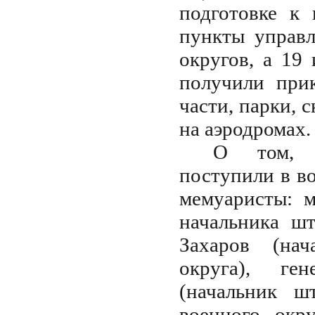
подготовке к
пункты управ
округов, а 19
получили прик
части, парки, 
на аэродромах.
О том, ч
поступили в в
мемуаристы: м
начальника ш
Захаров (нач
округа), ге
(начальник ш
военного окр