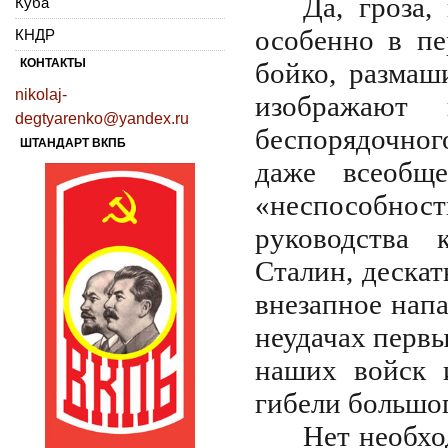
Да, гроза,
Куба
особенно в пе
КНДР
КОНТАКТЫ
бойко, размаш
nikolaj-
изображают
degtyarenko@yandex.ru
беспорядочног
ШТАНДАРТ ВКПБ
даже всеобще
«неспособно
руководства 
Сталин, дескат
внезапное нап
неудачах первы
наших войск 
гибели большо
Нет необхо