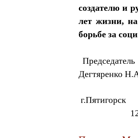
создателю и р
лет жизни, н
борьбе за соци
Председател
Дегтяренко Н.А
г.П
12 октяб