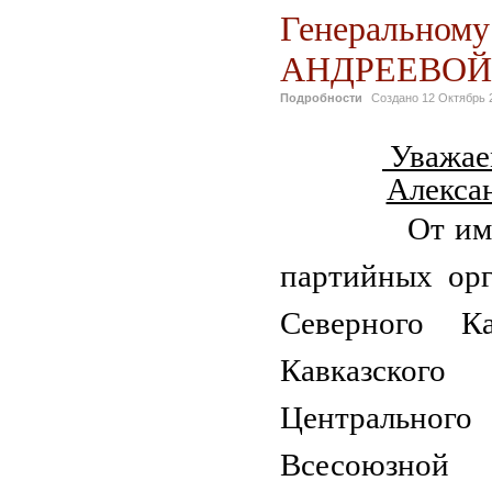
Генеральному
АНДРЕЕВОЙ 
Подробности
Создано
12 Октябрь 
Уважае
Алекса
От имени 
партийных ор
Северного Ка
Кавказс
Центрально
Всесоюзной