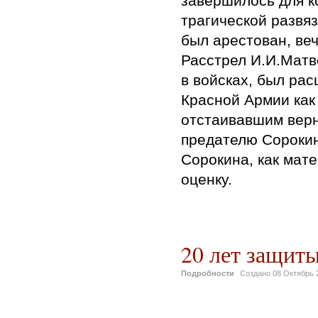
завершилось для 
трагической развяз
был арестован, ве
Расстрел И.И.Матв
в войсках, был ра
Красной Армии как
отстаивавшим верн
предателю Сорокин
Сорокина, как мат
оценку.
20 лет защит
Подробности
Создано
08 Октябрь 