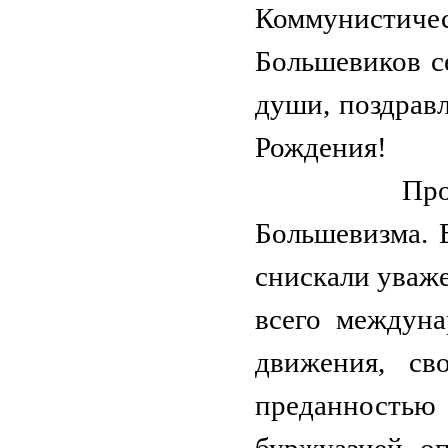
Коммунистич
Большевиков с
души, поздрав
Рождения!
Прошло бол
Большевизма. 
снискали уваже
всего междуна
движения, св
преданностью
буржуазией, о