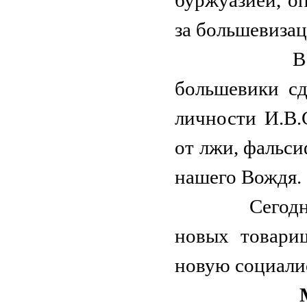
за большевиза
В это врем
большевики с
личности И.В.
от лжи, фальс
нашего Вождя.
Сегодня ВКП
новых товари
новую социали