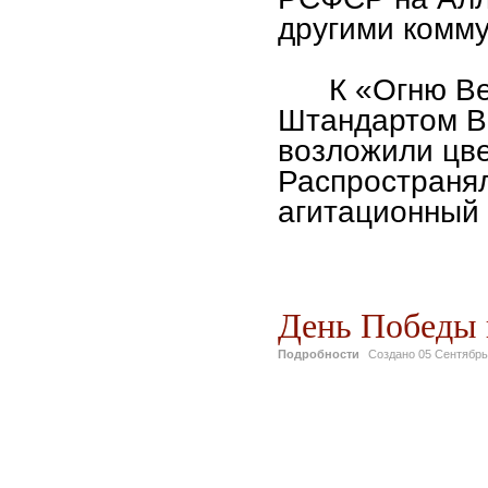
другими комму
К «Огню В
Штандартом В
возложили цве
Распространял
агитационный
День Победы 
Подробности
Создано
05 Сентябрь