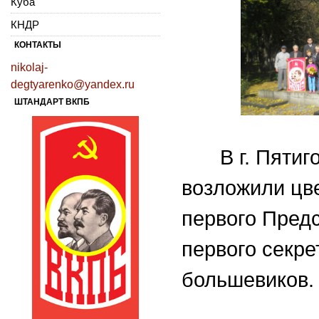
Куба
КНДР
КОНТАКТЫ
nikolaj-
degtyarenko@yandex.ru
ШТАНДАРТ ВКПБ
В г. Пятиго
возложили цве
первого Предс
первого секре
большевиков