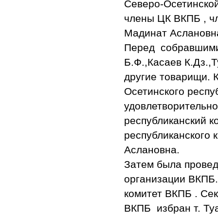
Северо-Осетинской
члены ЦК ВКПБ , ч
Мадинат Аслановн
Перед собравшимис
Б.Ф.,Касаев К.Дз.,
другие товарищи.
Осетинского респу
удовлетворительн
республиканский к
республиканского 
Аслановна.
Затем была прове
организации ВКПБ
комитет ВКПБ . Се
ВКПБ избран т. Ту