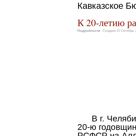
Кавказское Б
К 20-летию р
Подробности
Создано
07 Октябрь 
В г. Челяби
20-ю годовщин
РСФСР на Алл