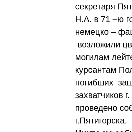
секретаря Пят
Н.А. в 71 –ю 
немецко – фаш
возложили цв
могилам лейте
курсантам Пол
погибших защ
захватчиков г
проведено со
г.Пятигорска.