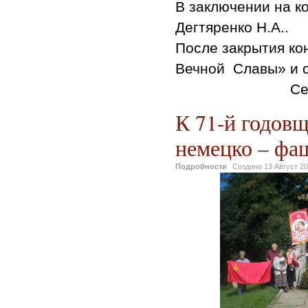
В заключении на к
Дегтяренко Н.А..
После закрытия к
Вечной Славы» и с
Се
К 71-й годов
немецко – фа
Подробности
Создано
13 Август 2