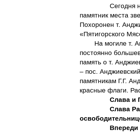
Сегодня на этой
памятник места зве
Похоронен т. Анджи
«Пятигорского Мяс
На могиле т. А
постоянно большев
память о т. Анджие
– пос. Анджиевский
памятникам Г.Г. А
красные флаги. Ра
Слава и 
Слава Рабоче-
освободительнице
Впереди новая