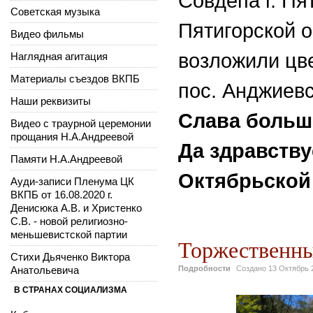
Совдепа г. Пя
Советская музыка
Пятигорской 
Видео фильмы
возложили цве
Наглядная агитация
Материалы съездов ВКПБ
пос. Анджиевс
Наши реквизиты
Слава больше
Видео с траурной церемонии
прощания Н.А.Андреевой
Да здравству
Памяти Н.А.Андреевой
Октябрьской
Ауди-записи Пленума ЦК
ВКПБ от 16.08.2020 г.
Денисюка А.В. и Христенко
С.В. - новой религиозно-
меньшевистской партии
Торжественный
Стихи Дьяченко Виктора
Анатольевича
Подробности
Создано
13 Октябрь 
В СТРАНАХ СОЦИАЛИЗМА