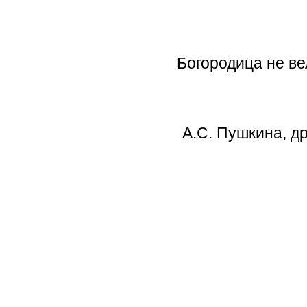
Богор
А.С. Пушк