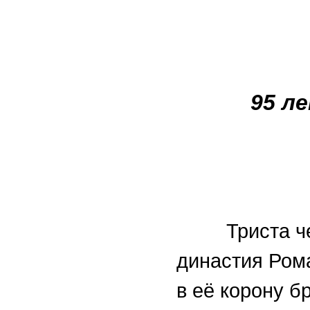
95 ле
17
Триста четы
династия Ром
в её корону б