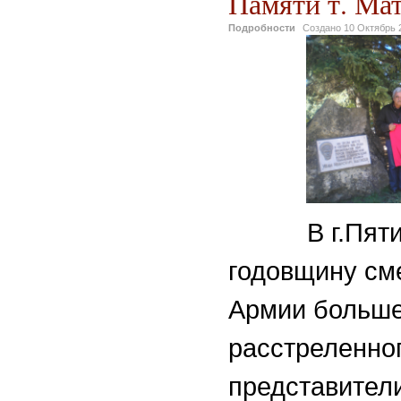
Памяти т. Мат
Подробности
Создано
10 Октябрь 
В г.Пяти
годовщину см
Армии больше
расстреленно
представител