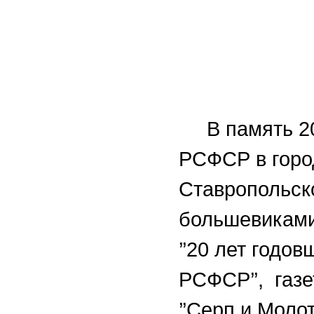
В память 20 
РСФСР в город
Ставропольск
большевиками
’’20 лет годо
РСФСР’’, газе
’’Серп и Моло