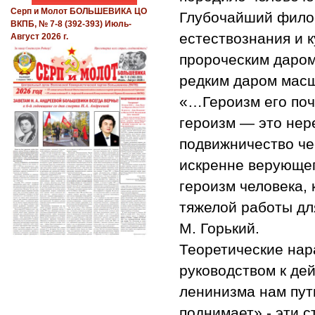
Серп и Молот БОЛЬШЕВИКА ЦО
Глубочайший филос
ВКПБ, № 7-8 (392-393) Июль-
естествознания и к
Август 2026 г.
пророческим даром
редким даром масш
«…Героизм его поч
героизм — это нер
подвижничество че
искренне верующег
героизм человека, 
тяжелой работы дл
М. Горький.
Теоретические нар
руководством к де
ленинизма нам пут
поднимает» - эти 