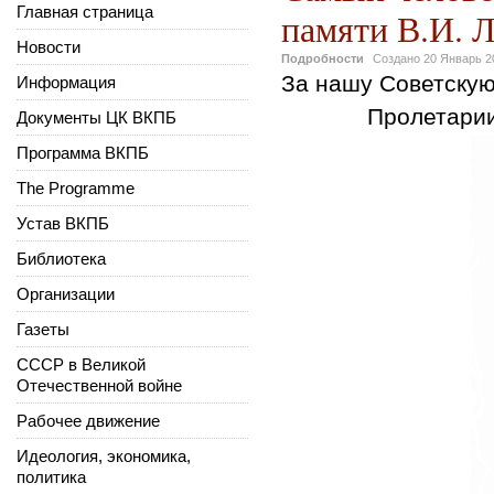
Главная страница
памяти В.И. Л
Новости
Подробности
Создано
20 Январь 2
За нашу
Информация
Пролетарии все
Документы ЦК ВКПБ
Программа ВКПБ
The Programme
Устав ВКПБ
Библиотека
Организации
Газеты
СССР в Великой
Отечественной войне
Рабочее движение
Идеология, экономика,
политика