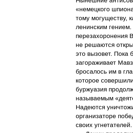
Нынешние антисове
«немецкого шпиона
тому могуществу, 
ленинским гением.
перезахоронения В
не решаются откры
это вызовет. Пока
загораживает Мавз
бросалось им в гл
которое совершили
буржуазия продолж
называемым «деяте
Надеются уничтожи
организаторе побе
своих угнетателей.