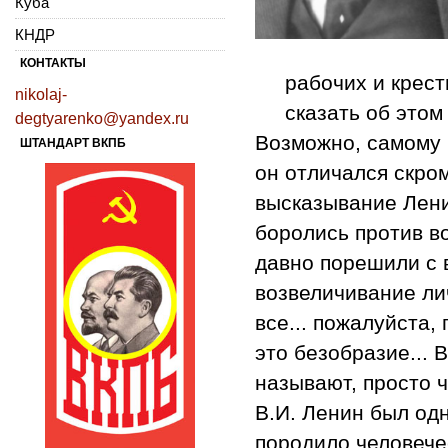
Куба
КНДР
КОНТАКТЫ
рабочих и крест
nikolaj-
сказать об этом
degtyarenko@yandex.ru
Возможно, самому 
ШТАНДАРТ ВКПБ
он отличался скро
высказывание Лени
боролись против в
давно порешили с в
возвеличивание лич
все... пожалуйста,
это безобразие... 
называют, просто ч
В.И. Ленин был од
породило человече