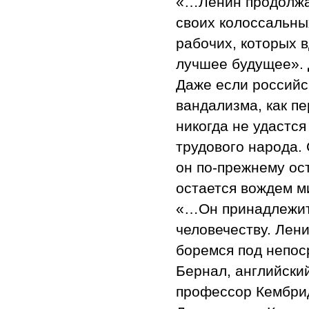
«…Ленин продолжае
своих колоссальны
рабочих, которых 
лучшее будущее». 
Даже если российс
вандализма, как п
никогда не удастс
трудового народа. 
он по-прежнему ос
остается вождем м
«…Он принадлежит 
человечеству. Лен
боремся под непос
Бернал, английски
профессор Кембрид