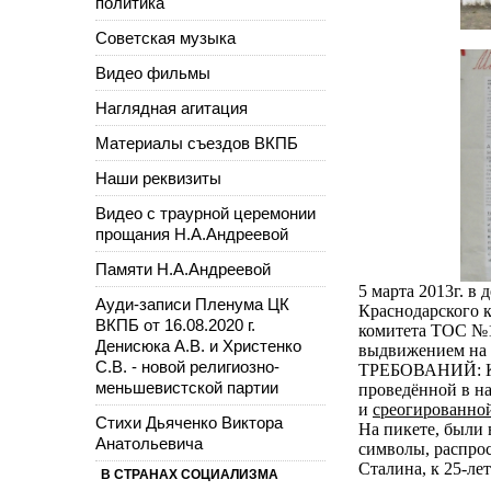
политика
Советская музыка
Видео фильмы
Наглядная агитация
Материалы съездов ВКПБ
Наши реквизиты
Видео с траурной церемонии
прощания Н.А.Андреевой
Памяти Н.А.Андреевой
5 марта 2013г. в
Ауди-записи Пленума ЦК
Краснодарского 
ВКПБ от 16.08.2020 г.
комитета ТОС №1
Денисюка А.В. и Христенко
выдвижением на
С.В. - новой религиозно-
ТРЕБОВАНИЙ: К О
меньшевистской партии
проведённой в на
и
среогированно
Стихи Дьяченко Виктора
На пикете, были
Анатольевича
символы, распро
Сталина, к 25-л
В СТРАНАХ СОЦИАЛИЗМА