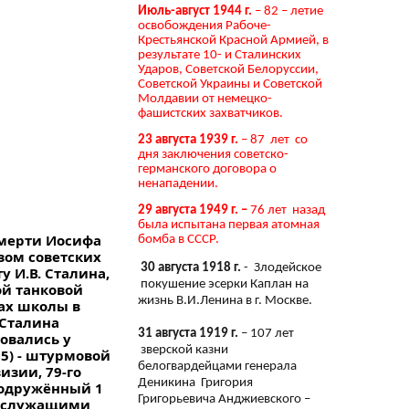
Июль-август 1944 г.
– 82 – летие
освобождения Рабоче-
Крестьянской Красной Армией, в
результате 10- и Сталинских
Ударов, Советской Белоруссии,
Советской Украины и Советской
Молдавии от немецко-
фашистских захватчиков.
23 августа 1939 г.
– 87 лет со
дня заключения советско-
германского договора о
ненападении.
29 августа 1949 г. –
76 лет назад
была испытана первая атомная
 смерти Иосифа
бомба в СССР.
зом советских
30 августа 1918 г.
- Злодейское
 И.В. Сталина,
покушение эсерки Каплан на
oй танковой
жизнь В.И.Ленина в г. Москве.
ах школы в
 Сталина
31 августа 1919 г.
– 107 лет
овались у
зверской казни
5) - штурмовой
белогвардейцами генерала
изии, 79-го
Деникина Григория
 водружённый 1
Григорьевича Анджиевского –
ннослужащими