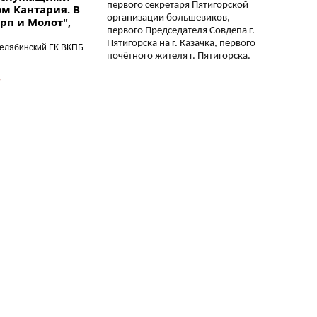
первого секретаря Пятигорской
м Кантария. В
организации большевиков,
рп и Молот",
первого Председателя Совдепа г.
Пятигорска на г. Казачка, первого
бинский ГК ВКПБ.
почётного жителя г. Пятигорска.
.