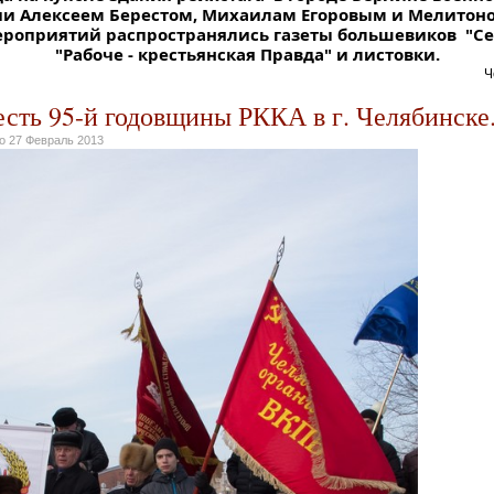
и Алексеем Берестом, Михаилам Егоровым и Мелитоно
ероприятий распространялись газеты большевиков "Се
"Рабоче - крестьянская Правда" и листовки.
Челя
есть 95-й годовщины РККА в г. Челябинске
но
27 Февраль 2013