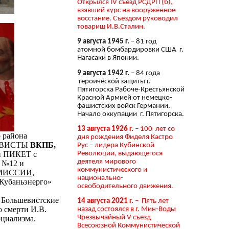
Открылся IV съезд РСДРП (б),
взявший курс на вооружённое
восстание. Съездом руководил
товарищ И.В.Сталин.
9 августа 1945 г.
– 81 год
атомной бомбардировки США г.
Нагасаки в Японии.
9 августа 1942 г.
– 84 года
героической защиты г.
Пятигорска Рабоче-Крестьянской
Красной Армией от немецко-
фашистских войск Германии.
Начало оккупации г. Пятигорска.
13 августа 1926 г.
– 100 лет со
о района
дня рождения Фиделя Кастро
КТИВИСТЫ
ВКПБ,
Рус – лидера Кубинской
Революции, выдающегося
й ПИКЕТ с
деятеля мирового
 №12 и
коммунистического и
МИССИИ
,
национально-
«Кубаньэнерго»
освободительного движения.
и Большевистские
14 августа 2021 г.
– Пять лет
 смерти И.В.
назад состоялся в г. Мин-Воды
Чрезвычайный V съезд
оциализма.
Всесоюзной Коммунистической