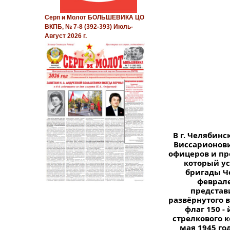
Серп и Молот БОЛЬШЕВИКА ЦО
ВКПБ, № 7-8 (392-393) Июль-
Август 2026 г.
В г. Челябинс
Виссарионови
офицеров и пр
который ус
бригады Ч
феврале
представ
развёрнутого 
флаг 150 -
стрелкового к
мая 1945 го