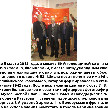
ке 5 марта 2013 года, в связи с 60-й годовщиной со дня
ча Сталина, большевики, вместе Международным сою
едставителями других партий, возложили цветы к бюсту
тановлен в школе № 53. Школа носит почетное имя 96-
елябинского комсомола, которая формировалась в стен
 - мае 1942 года. После возлажения цветов к бюсту И. В.
ители большевиков и советских офицеров сфотографир
в музее Боевой Славы школы Знамени Победы (копия № 
 й ордена Кутузова || степени, идрицкой стрелковой див
орпуса, 3-й ударной армии, 1-го Белорусского фронта,
да на куполе здания рейхстага в городе Берлине вое