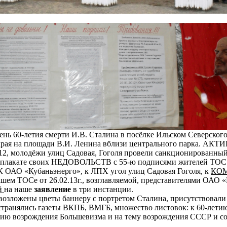
 день 60-летия смерти И.В. Сталина в посёлке Ильском Северског
края на площади В.И. Ленина вблизи центрального парка. А
2, молодёжи улиц Садовая, Гоголя провели санкционированны
 плакате своих НЕДОВОЛЬСТВ с 55-ю подписями жителей ТОС
АО «Кубаньэнерго», к ЛПХ угол улиц Садовая Гоголя, к
КО
шем ТОСе от 26.02.13г., возглавляемой, представителями ОАО 
й
на наше
заявление
в три инстанции.
 возложены цветы баннеру с портретом Сталина, присутствовал
странялись газеты ВКПБ, ВМГБ, множество листовок: к 60-летию
етию возрождения Большевизма и на тему возрождения СССР и с