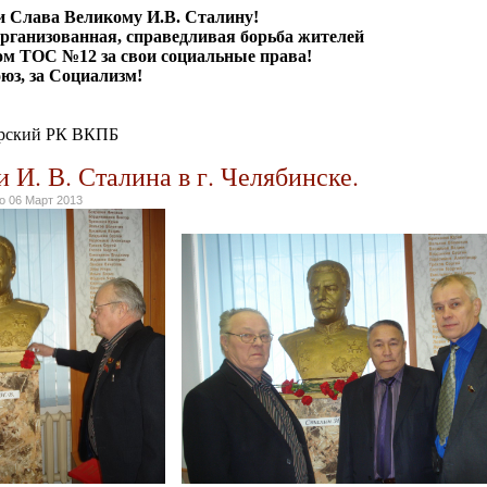
и Слава Великому И.В. Сталину!
организованная, справедливая борьба жителей
ном ТОС №12 за свои социальные права!
юз, за Социализм!
верский РК ВКПБ
 И. В. Сталина в г. Челябинске.
но
06 Март 2013