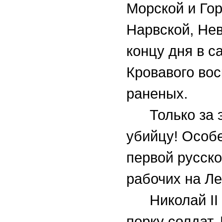
Морской и Гор
Нарвской, Нев
концу дня в с
Кровавого вос
раненых.
Только за 
убийцу! Особ
первой русско
рабочих на Ле
Николай II
порку солдат.