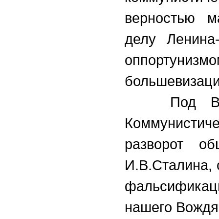
верностью ма
делу Ленина
оппортуниз
большевизаци
Под Вашим
Коммунистиче
разворот о
И.В.Сталина, 
фальсификац
нашего Вождя