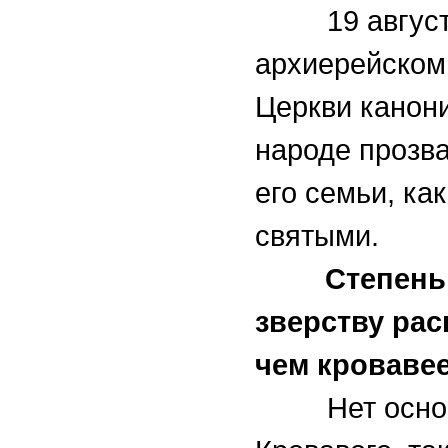
19 августа 
архиерейском
Церкви канони
народе прозв
его семьи, ка
святыми.
Степень
зверству ра
чем кровавее
Нет основан