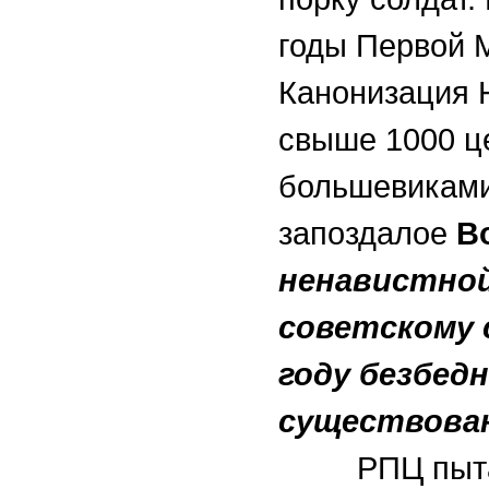
годы Первой
Канонизация Н
свыше 1000 ц
большевиками
запоздалое
В
ненавистной
советскому 
году безбедн
существова
РПЦ пытаетс