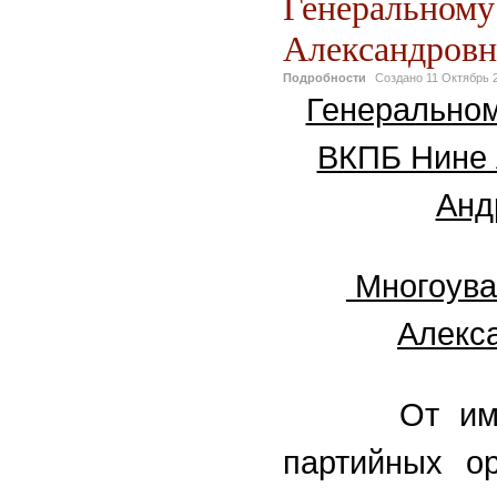
Генеральном
Александровн
Подробности
Создано
11 Октябрь 
Генеральном
ВКПБ Нине 
Анд
Многоува
Алекса
От имени
партийных о