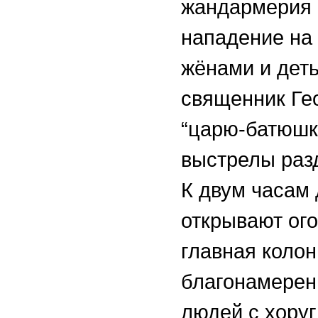
жандармерия 
нападение на
жёнами и деть
священник Гео
“царю-батюшк
выстрелы разд
К двум часам
открывают ого
главная колон
благонамерен
людей с хоруг