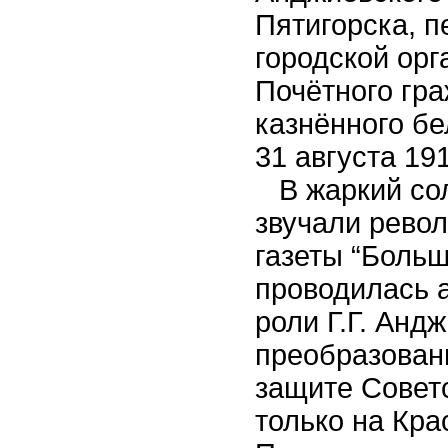
Пятигорска, п
городской орг
Почётного гра
казнённого б
31 августа 1919
В жаркий сол
звучали рево
газеты “Больш
проводилась 
роли Г.Г. Анд
преобразовани
защите Советс
только на Кра