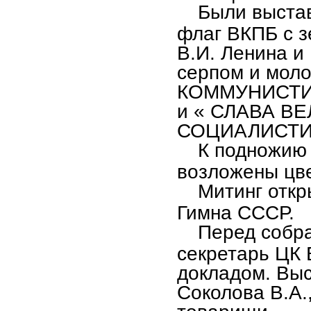
Были выстав
флаг ВКПБ с 
В.И. Ленина и
серпом и мол
КОММУНИСТИ
и « СЛАВА В
СОЦИАЛИСТИ
К подножию п
возложены цв
Митинг откры
Гимна СССР.
Перед собрав
секретарь ЦК 
докладом. Выс
Соколова В.А.,