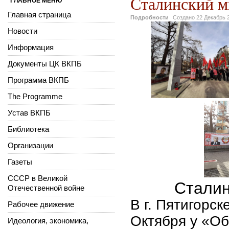
Сталинский ми
ГЛАВНОЕ МЕНЮ
Главная страница
Подробности
Создано
22 Декабрь 
Новости
Информация
Документы ЦК ВКПБ
Программа ВКПБ
The Programme
Устав ВКПБ
Библиотека
Организации
Газеты
СССР в Великой
Сталин
Отечественной войне
В г. Пятигорск
Рабочее движение
Октября у «Об
Идеология, экономика,