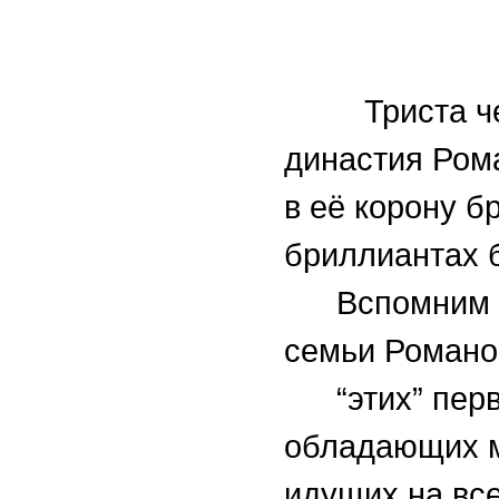
Триста четы
династия Ром
в её корону б
бриллиантах б
Вспомним 
семьи Романо
“этих” пе
обладающих м
идущих на все