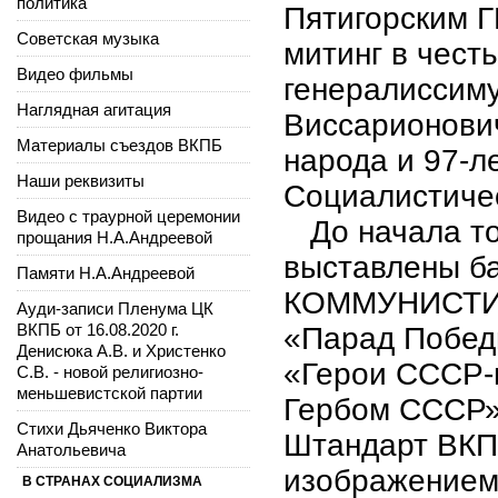
политика
Пятигорским 
Советская музыка
митинг в чест
Видео фильмы
генералиссим
Наглядная агитация
Виссарионович
Материалы съездов ВКПБ
народа и 97-л
Наши реквизиты
Социалистичес
Видео с траурной церемонии
До начала то
прощания Н.А.Андреевой
выставлены 
Памяти Н.А.Андреевой
КОММУНИСТИ
Ауди-записи Пленума ЦК
ВКПБ от 16.08.2020 г.
«Парад Победы
Денисюка А.В. и Христенко
«Герои СССР-
С.В. - новой религиозно-
меньшевистской партии
Гербом СССР»
Стихи Дьяченко Виктора
Штандарт ВКП
Анатольевича
изображением 
В СТРАНАХ СОЦИАЛИЗМА