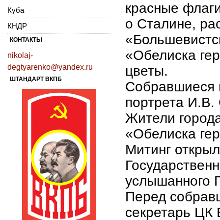
красные флаги
Куба
о Сталине, ра
КНДР
«Большевистс
КОНТАКТЫ
«Обелиска ге
nikolaj-
degtyarenko@yandex.ru
цветы.
ШТАНДАРТ ВКПБ
Собравшиеся 
портрета И.В.
Жители города
«Обелиска гер
Митинг открыл
Государственн
услышанного
Перед собравш
секретарь ЦК 