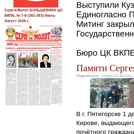
Выступили Куз
Серп и Молот БОЛЬШЕВИКА ЦО
Единогласно П
ВКПБ, № 7-8 (392-393) Июль-
Август 2026 г.
Митинг закрыл
Государственн
Севе
Бюро ЦК ВКПБ
Памяти Серге
Подробности
Создано
02 Декабрь 
В г. Пятигорске 1 
Кирове, выдающего
почётного граждани