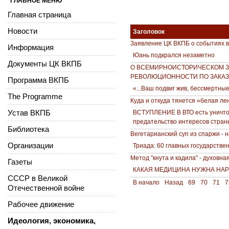
ГЛАВНОЕ МЕНЮ
Главная страница
Новости
Заголовок
Заявление ЦК ВКПБ о событиях 
Информация
Юань подкрался незаметно
Документы ЦК ВКПБ
О ВСЕМИРНОИСТОРИЧЕСКОМ З
РЕВОЛЮЦИОННОСТИ ПО ЗАКАЗ
Программа ВКПБ
«...Ваш подвиг жив, бессмертные
The Programme
Куда и откуда тянется «белая ле
Устав ВКПБ
ВСТУПЛЕНИЕ В ВТО есть уничтож
предательство интересов стран
Библиотека
Вегетарианский суп из спаржи - 
Организации
Триада: 60 главных государстве
Метод "кнута и кадила" - духовн
Газеты
КАКАЯ МЕДИЦИНА НУЖНА НА
СССР в Великой
В начало
Назад
69
70
71
7
Отечественной войне
Рабочее движение
Идеология, экономика,