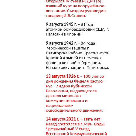
Открылся IV съезд РСДРП (б),
взявший курс на вооружённое
восстание. Съездом руководил
товарищ И.В.Сталин.
9 августа 1945 г.
– 81 год
атомной бомбардировки США г.
Нагасаки в Японии.
9 августа 1942 г.
– 84 года
героической защиты г.
Пятигорска Рабоче-Крестьянской
Красной Армией от немецко-
фашистских войск Германии.
Начало оккупации г. Пятигорска.
13 августа 1926 г.
– 100 лет со
дня рождения Фиделя Кастро
Рус – лидера Кубинской
Революции, выдающегося
деятеля мирового
коммунистического и
национально-
освободительного движения.
14 августа 2021 г.
– Пять лет
назад состоялся в г. Мин-Воды
Чрезвычайный V съезд
Всесоюзной Коммунистической