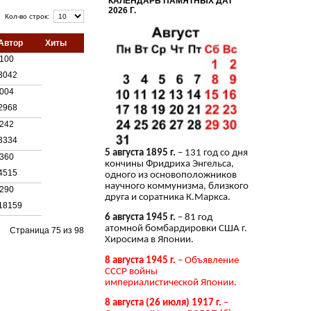
КАЛЕНДАРЬ ПАМЯТНЫХ ДАТ
2026 Г.
Кол-во строк:
Автор
Хиты
100
3042
004
2968
242
3334
5 августа 1895 г.
– 131 год со дня
360
кончины Фридриха Энгельса,
4515
одного из основоположников
научного коммунизма, близкого
290
друга и соратника К.Маркса.
18159
6 августа 1945 г.
– 81 год
атомной бомбардировки США г.
Страница 75 из 98
Хиросима в Японии.
8 августа 1945 г.
– Объявление
СССР войны
империалистической Японии.
8 августа (26 июля) 1917 г.
–