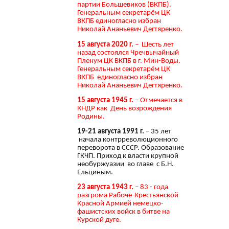
партии Большевиков (ВКПБ).
Генеральным секретарём ЦК
ВКПБ единогласно избран
Николай Ананьевич Дегтяренко.
15 августа 2020 г.
– Шесть лет
назад состоялся Чречвычайный
Пленум ЦК ВКПБ в г. Мин-Воды.
Генеральным секретарём ЦК
ВКПБ единогласно избран
Николай Ананьевич Дегтяренко.
15 августа 1945 г.
– Отмечается в
КНДР как День возрождения
Родины.
19-21 августа 1991 г.
– 35 лет
начала контрреволюционного
переворота в СССР. Образование
ГКЧП. Приход к власти крупной
необуржуазии во главе с Б.Н.
Ельциным.
23 августа 1943 г.
– 83 - года
разгрома Рабоче-Крестьянской
Красной Армией немецко-
фашистских войск в битве на
Курской дуге.