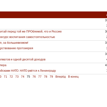
3
итай перед той же ПРОблемой, что и Россию
3
ресурс воспитания самостоятельностью
оп, за большевизмом!
3
дрствование протоиерея
3
огматов и одной десятой доходов
тлера
4
ойсками НАТО. НАТО рвётся к Ленинграду
0
71
72
73
74
75
76
77
78
79
Вперёд
В конец