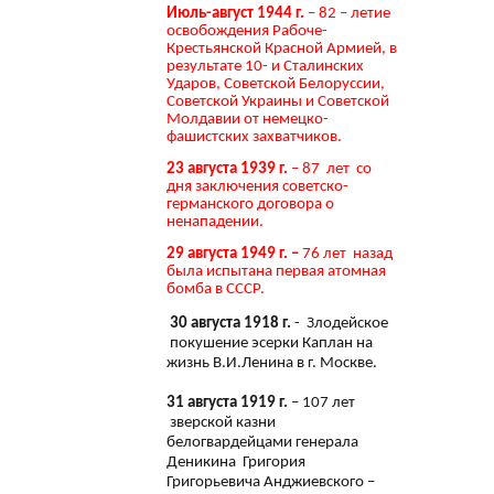
Июль-август 1944 г.
– 82 – летие
освобождения Рабоче-
Крестьянской Красной Армией, в
результате 10- и Сталинских
Ударов, Советской Белоруссии,
Советской Украины и Советской
Молдавии от немецко-
фашистских захватчиков.
23 августа 1939 г.
– 87 лет со
дня заключения советско-
германского договора о
ненападении.
29 августа 1949 г. –
76 лет назад
была испытана первая атомная
бомба в СССР.
30 августа 1918 г.
- Злодейское
покушение эсерки Каплан на
жизнь В.И.Ленина в г. Москве.
31 августа 1919 г.
– 107 лет
зверской казни
белогвардейцами генерала
Деникина Григория
Григорьевича Анджиевского –