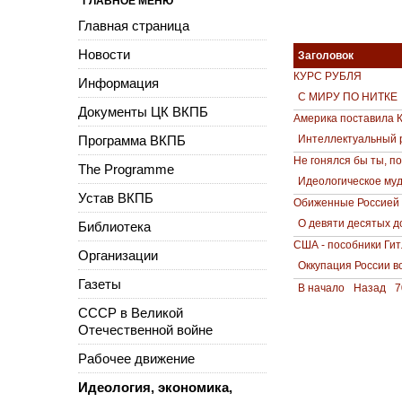
ГЛАВНОЕ МЕНЮ
Главная страница
Новости
Заголовок
КУРС РУБЛЯ
Информация
С МИРУ ПО НИТКЕ
Документы ЦК ВКПБ
Америка поставила К
Программа ВКПБ
Интеллектуальный 
Не гонялся бы ты, п
The Programme
Идеологическое му
Устав ВКПБ
Обиженные Россией
О девяти десятых д
Библиотека
США - пособники Ги
Организации
Оккупация России в
Газеты
В начало
Назад
7
СССР в Великой
Отечественной войне
Рабочее движение
Идеология, экономика,