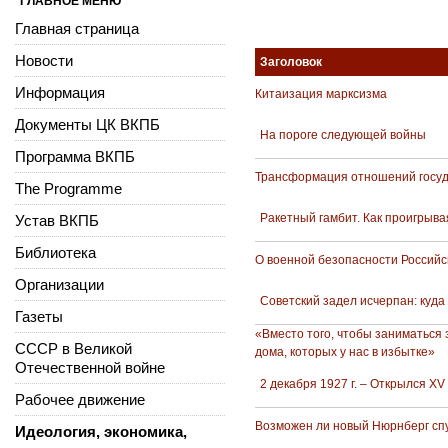
ГЛАВНОЕ МЕНЮ
Главная страница
Новости
Заголовок
Информация
Китаизация марксизма
Документы ЦК ВКПБ
На пороге следующей войны
Программа ВКПБ
Трансформация отношений госуда
The Programme
Ракетный гамбит. Как проигрыва
Устав ВКПБ
Библиотека
О военной безопасности Россий
Организации
Советский задел исчерпан: куда
Газеты
«Вместо того, чтобы заниматься 
СССР в Великой
дома, которых у нас в избытке»
Отечественной войне
2 декабря 1927 г. – Открылся XV
Рабочее движение
Возможен ли новый Нюрнберг спу
Идеология, экономика,