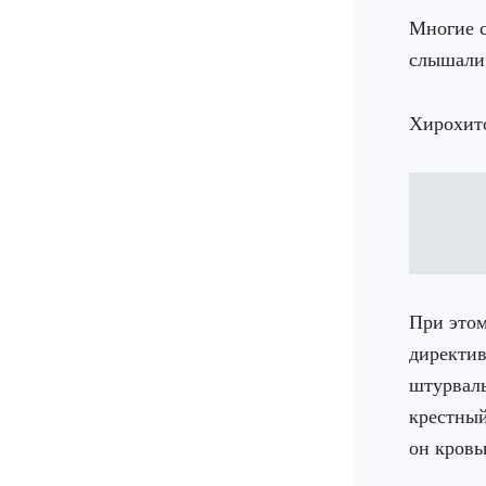
Многие с
слышали
Хирохито
При это
директив
штурвалы
крестный
он кровь