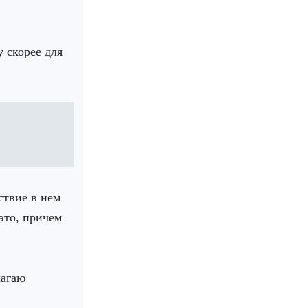
 скорее для
ствие в нем
это, причем
лагаю