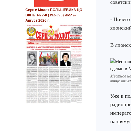
советски
Серп и Молот БОЛЬШЕВИКА ЦО
ВКПБ, № 7-8 (392-393) Июль-
- Ничего
Август 2026 г.
японский
В японск
Местное на
конце авгу
Уже к по
радиопри
императо
напряму