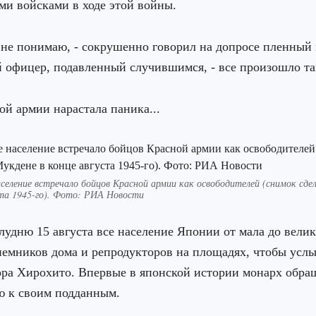
ми войсками в ходе этой войны.
 не понимаю, - сокрушенно говорил на допросе пленный
 офицер, подавленный случившимся, - все произошло т
ой армии нарастала паника...
селение встречало бойцов Красной армии как освободителей (снимок сдел
ста 1945-го). Фото: РИА Новости
лудню 15 августа все население Японии от мала до велик
емников дома и репродукторов на площадях, чтобы усл
ра Хирохито. Впервые в японской истории монарх обра
ю к своим подданным.