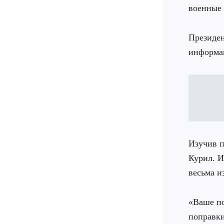
военные 
Президен
информац
Изучив п
Курил. И
весьма и
«Ваше по
поправки