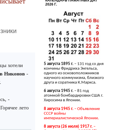
писывает
КАЛЕНДАРЬ ПАМЯТНЫХ ДАТ
2026 Г.
юзники
5 августа 1895 г.
– 131 год со дня
нцы хотели
кончины Фридриха Энгельса,
ав Никонов
-
одного из основоположников
научного коммунизма, близкого
.
друга и соратника К.Маркса.
6 августа 1945 г.
– 81 год
атомной бомбардировки США г.
ь, -
Хиросима в Японии.
Горячее лето
8 августа 1945 г.
– Объявление
СССР войны
империалистической Японии.
8 августа (26 июля) 1917 г.
–