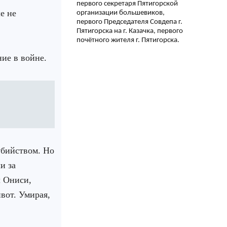
первого секретаря Пятигорской
е не
организации большевиков,
первого Председателя Совдепа г.
Пятигорска на г. Казачка, первого
почётного жителя г. Пятигорска.
ие в войне.
бийством. Но
и за
л Ониси,
вот. Умирая,