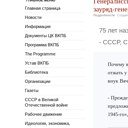
Генералисс
ГЛАВНОЕ МЕНЮ
зауряд-гене
Главная страница
Подробности
Созда
Новости
Информация
75 лет на
Документы ЦК ВКПБ
- СССР, 
Программа ВКПБ
The Programme
Устав ВКПБ
Почему в
Библиотека
отжать у
внук Вяч
Организации
Газеты
- Прежде
СССР в Великой
Отечественной войне
предложи
1945-го»
Рабочее движение
Идеология, экономика,