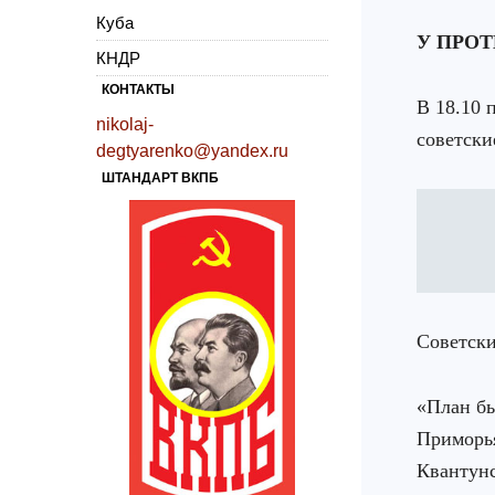
Куба
У ПРО
КНДР
КОНТАКТЫ
В 18.10 
nikolaj-
советски
degtyarenko@yandex.ru
ШТАНДАРТ ВКПБ
Советски
«План бы
Приморья
Квантунс