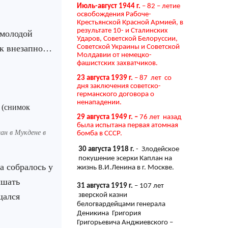
Июль-август 1944 г.
– 82 – летие
освобождения Рабоче-
Крестьянской Красной Армией, в
результате 10- и Сталинских
 молодой
Ударов, Советской Белоруссии,
Советской Украины и Советской
ак внезапно…
Молдавии от немецко-
фашистских захватчиков.
23 августа 1939 г.
– 87 лет со
дня заключения советско-
германского договора о
ненападении.
29 августа 1949 г. –
76 лет назад
была испытана первая атомная
ан в Мукдене в
бомба в СССР.
30 августа 1918 г.
- Злодейское
покушение эсерки Каплан на
а собралось у
жизнь В.И.Ленина в г. Москве.
ышать
31 августа 1919 г.
– 107 лет
зверской казни
щался
белогвардейцами генерала
Деникина Григория
Григорьевича Анджиевского –