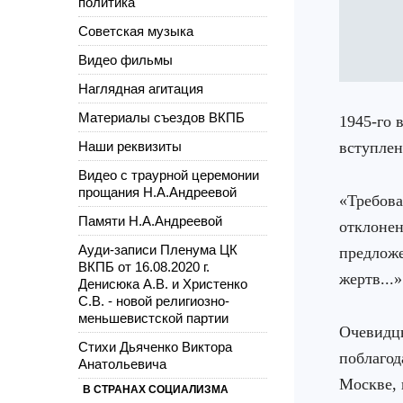
политика
Советская музыка
Видео фильмы
Наглядная агитация
Материалы съездов ВКПБ
1945-го 
Наши реквизиты
вступлен
Видео с траурной церемонии
прощания Н.А.Андреевой
«Требова
Памяти Н.А.Андреевой
отклонен
Ауди-записи Пленума ЦК
предложе
ВКПБ от 16.08.2020 г.
жертв...»
Денисюка А.В. и Христенко
С.В. - новой религиозно-
меньшевистской партии
Очевидцы
Стихи Дьяченко Виктора
поблагод
Анатольевича
Москве, 
В СТРАНАХ СОЦИАЛИЗМА