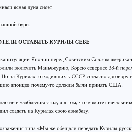
наяи ясная луна сияет
рашной бури.
ОТЕЛИ ОСТАВИТЬ КУРИЛЫ СЕБЕ
у капитуляции Японии перед Советским Союзом америка
олили включить Маньчжурию, Корею севернее 38-й пара
 Но на Курилах, отходивших к СССР согласно договору в
яцию японцев почему-то должны были принять США.
ыло не в «забывчивости», а в том, что комитет начальни
л создать на Курилах свою авиабазу.
озражения типа «Мы же обещали передать Курилы русск