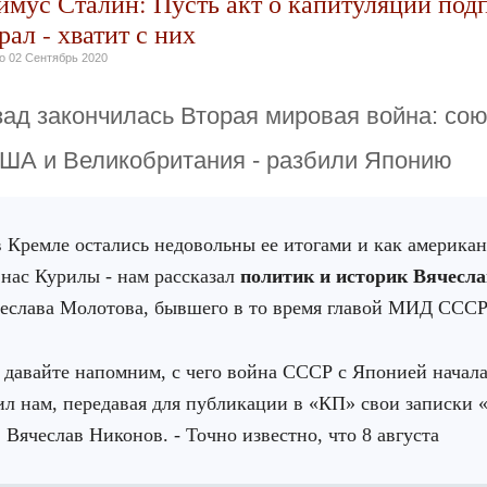
имус Сталин: Пусть акт о капитуляции под
рал - хватит с них
но
02 Сентябрь 2020
зад закончилась Вторая мировая война: со
США и Великобритания - разбили Японию
 Кремле остались недовольны ее итогами и как америка
 нас Курилы - нам рассказал
политик и историк Вячесл
еслава Молотова, бывшего в то время главой МИД СССР
 давайте напомним, с чего война СССР с Японией началас
л нам, передавая для публикации в «КП» свои записки «
, Вячеслав Никонов. - Точно известно, что 8 августа