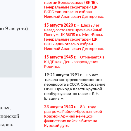
партии Большевиков (ВКПБ).
Генеральным секретарём ЦК
ВКПБ единогласно избран
Николай Ананьевич Дегтяренко.
15 августа 2020 г.
– Шесть лет
о 9 августа)
назад состоялся Чречвычайный
Пленум ЦК ВКПБ в г. Мин-Воды.
Генеральным секретарём ЦК
ВКПБ единогласно избран
Николай Ананьевич Дегтяренко.
15 августа 1945 г.
– Отмечается в
КНДР как День возрождения
Родины.
19-21 августа 1991 г.
– 35 лет
начала контрреволюционного
переворота в СССР. Образование
ГКЧП. Приход к власти крупной
необуржуазии во главе с Б.Н.
Ельциным.
алья,
23 августа 1943 г.
– 83 - года
разгрома Рабоче-Крестьянской
японской
Красной Армией немецко-
фашистских войск в битве на
ндовал
Курской дуге.