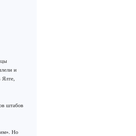
нцы
ллели и
 Ялте,
ков штабов
им». Но