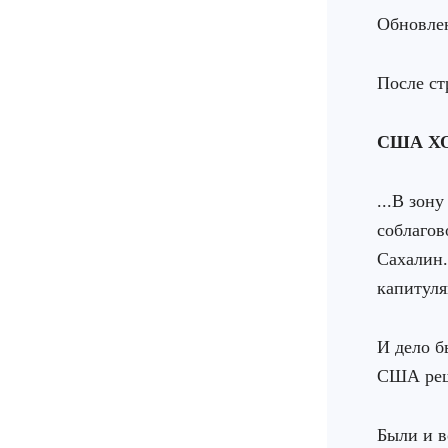
Обновлен
После ст
США Х
...В зон
соблагов
Сахалин.
капитул
И дело б
США реши
Были и в