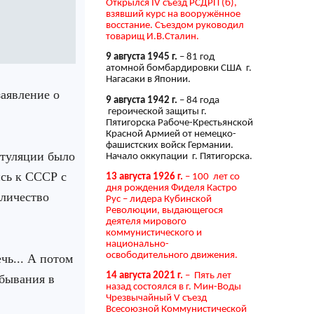
Открылся IV съезд РСДРП (б),
взявший курс на вооружённое
восстание. Съездом руководил
товарищ И.В.Сталин.
9 августа 1945 г.
– 81 год
атомной бомбардировки США г.
Нагасаки в Японии.
заявление о
9 августа 1942 г.
– 84 года
героической защиты г.
Пятигорска Рабоче-Крестьянской
Красной Армией от немецко-
фашистских войск Германии.
итуляции было
Начало оккупации г. Пятигорска.
ись к СССР с
13 августа 1926 г.
– 100 лет со
дня рождения Фиделя Кастро
оличество
Рус – лидера Кубинской
Революции, выдающегося
деятеля мирового
коммунистического и
национально-
освободительного движения.
чь... А потом
14 августа 2021 г.
– Пять лет
ебывания в
назад состоялся в г. Мин-Воды
Чрезвычайный V съезд
Всесоюзной Коммунистической