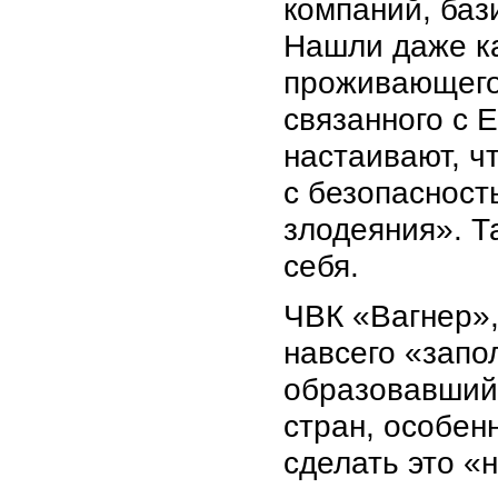
компаний, баз
Нашли даже ка
проживающего
связанного с
настаивают, ч
с безопасност
злодеяния». Т
себя.
ЧВК «Вагнер»,
навсего «запо
образовавшийс
стран, особен
сделать это «н