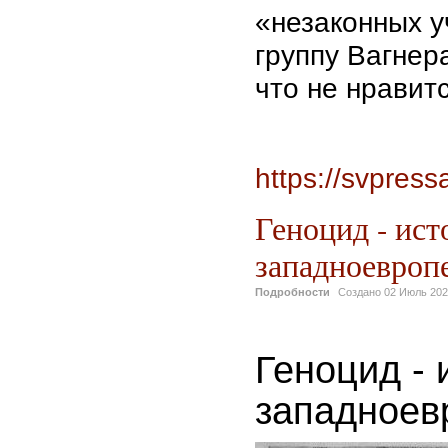
«незаконных у
группу Вагнер
что не нравит
https://svpress
Геноцид - ист
западноевроп
Подробности
Создано
02 Июль 20
Геноцид - 
западноев