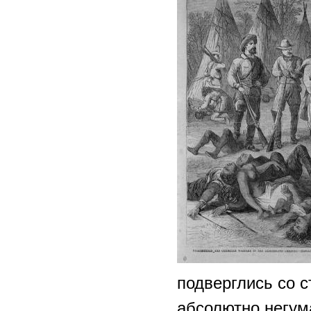
подверглись со 
абсолютно негум