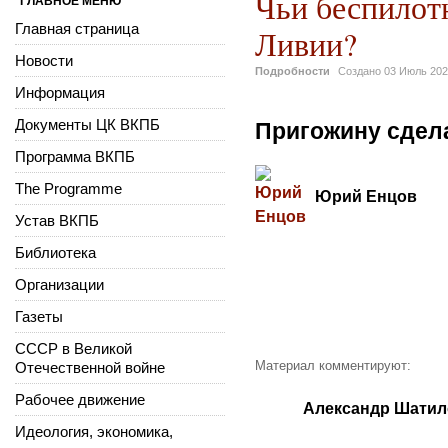
Чьи беспилот
ГЛАВНОЕ МЕНЮ
Главная страница
Ливии?
Новости
Подробности
Создано
03 Июль 20
Информация
Документы ЦК ВКПБ
Пригожину сдел
Программа ВКПБ
The Programme
Юрий Енцов
Устав ВКПБ
Библиотека
Организации
Газеты
СССР в Великой
Материал комментируют:
Отечественной войне
Рабочее движение
Александр Шатил
Идеология, экономика,