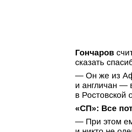
Гончаров
счи
сказать спаси
— Он же из А
и англичан — 
в Ростовской 
«СП»: Все по
— При этом ем
и никто не од