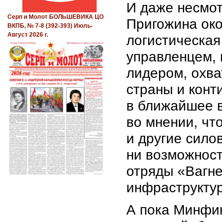
И даже несмот
Серп и Молот БОЛЬШЕВИКА ЦО
Пригожина око
ВКПБ, № 7-8 (392-393) Июль-
Август 2026 г.
логистическая
управленцем,
лидером, охва
страны и конт
в ближайшее в
во мнении, чт
и другие сило
ни возможност
отряды «Вагне
инфраструктур
А пока Минфи