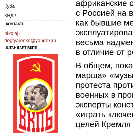
африканские 
Куба
с Россией на 
КНДР
как бывшие м
КОНТАКТЫ
эксплуатирова
nikolaj-
весьма надмен
degtyarenko@yandex.ru
ШТАНДАРТ ВКПБ
в отличие от 
В общем, пока
марша» «музык
протеста про
военных в про
эксперты конс
«играть ключе
целей Кремля 