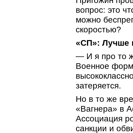
Пригожин прош
вопрос: это чт
можно беспреп
скоростью?
«СП»: Лучше 
— И я про то 
Военное форм
высококлассно
затеряется.
Но в то же вр
«Вагнера» в А
Ассоциация ро
санкции и обв