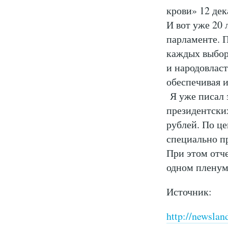
крови» 12 дек
И вот уже 20
парламенте. П
каждых выбор
и народовласт
обеспечивая и
Я уже писал з
президентски
рублей. По це
специально п
При этом отче
одном плену
Источник:
http://newsla