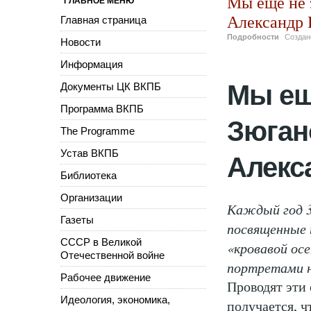
Мы еще не 
ГЛАВНОЕ МЕНЮ
Александр 
Главная страница
Подробности
Созда
Новости
Информация
Мы ещ
Документы ЦК ВКПБ
Программа ВКПБ
Зюгано
The Programme
Устав ВКПБ
Алекс
Библиотека
Организации
Каждый год 3
Газеты
посвященные 
СССР в Великой
«кровавой ос
Отечественной войне
портретами н
Рабочее движение
Проводят эти
Идеология, экономика,
получается, ч