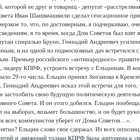
 которой ее друг и товарищ - депутат «расстрелян
овета Иван Шашвиашвили сделал сенсационное при
рзкое то, что, по достоверным, я подчеркиваю, оч
ведениям, в то время, когда Дом Советов был взят 
тан спиралью Бруно, Геннадий Андреевич усилен
иным, и на одной из подмосковных дач встретился с
м. Премьер российского «антинародного» правите
, лидеру КПРФ, устроить встречу с Ельциным. В ко
 было 29-го числа, Ельцин принял Зюганова в Крем
, Геннадий Андреевич искал этой встречи для того,
 и застолбить свою будущую политическую деятельн
вного Совета. И он этого добился. Ельцин пообеща
 на выборах, возьмет большинство, и он будет руко
ли всех коммунистов уберет от Дома Советов…».
нятно? Ельцин слово свое сдержал. Из всех оппози
артий и движений только КПРФ была допущена к «