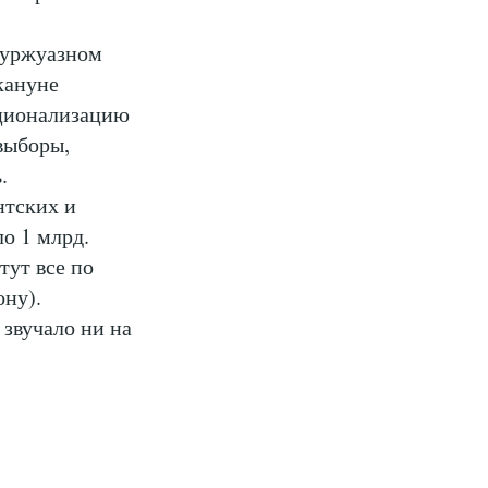
 буржуазном
кануне
ационализацию
выборы,
.
нтских и
о 1 млрд.
тут все по
ону).
 звучало ни на