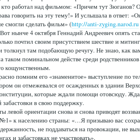
, кто работал над фильмом: «Причем тут Зюганов? 
ава говорить на эту тему!» И услышала в ответ: «Он
е смогли сделать фильм» (
http://anti-zyging.narod.ru
 Вот нынче 4 октября Геннадий Андреевич опять ст
только почтил своим присутствием шествие и митин
 и толкнул там подобающую речугу. Не знаю, как вам
на таком поминальном действе среди родственников
то кощунственным.
расно помним его «знаменитое» выступление по те
тором он отмежевался от осажденных в здании Верх
онституции, которые ждали помощи отовсюду. Жд
 забастовки в свою поддержку.
ты левой ориентации снова и снова приводят воззва
№1» к населению страны: «…Я призываю вас сохра
держанность, не поддаваться на провокации, не вых
нгах и забастовках не участвовать».