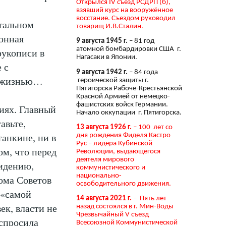
Открылся IV съезд РСДРП (б),
взявший курс на вооружённое
восстание. Съездом руководил
итальном
товарищ И.В.Сталин.
онная
9 августа 1945 г.
– 81 год
атомной бомбардировки США г.
рукописи в
Нагасаки в Японии.
 с
9 августа 1942 г.
– 84 года
с жизнью…
героической защиты г.
Пятигорска Рабоче-Крестьянской
Красной Армией от немецко-
фашистских войск Германии.
иях. Главный
Начало оккупации г. Пятигорска.
авьте,
13 августа 1926 г.
– 100 лет со
танкине, ни в
дня рождения Фиделя Кастро
Рус – лидера Кубинской
ом, что перед
Революции, выдающегося
деятеля мирового
идению,
коммунистического и
национально-
ома Советов
освободительного движения.
 «самой
14 августа 2021 г.
– Пять лет
ек, власти не
назад состоялся в г. Мин-Воды
Чрезвычайный V съезд
 спросила
Всесоюзной Коммунистической