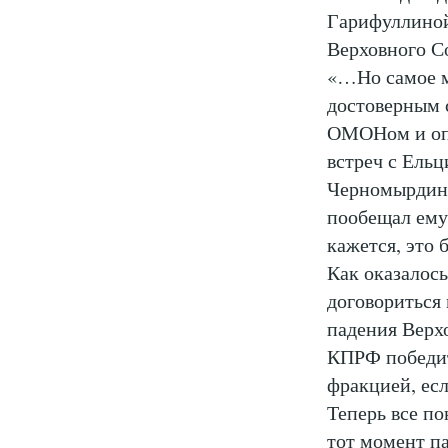
Гарифуллиной,
Верховного С
«…Но самое ме
достоверным с
ОМОНом и опу
встреч с Ельц
Черномырдины
пообещал ему
кажется, это
Как оказалось
договориться
падения Верхо
КПРФ победит
фракцией, ес
Теперь все по
тот момент п