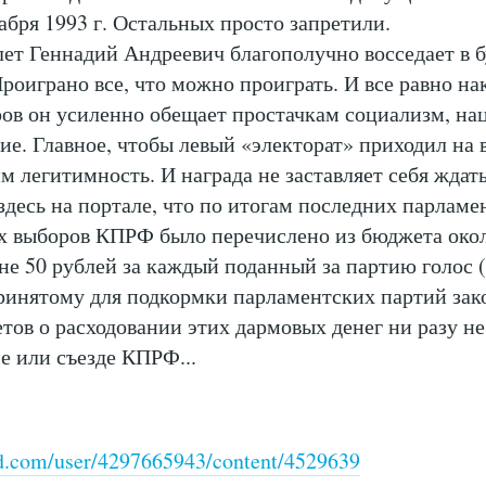
абря 1993 г. Остальных просто запретили.
 лет Геннадий Андреевич благополучно восседает в
роиграно все, что можно проиграть. И все равно на
ов он усиленно обещает простачкам социализм, н
ие. Главное, чтобы левый «электорат» приходил на 
м легитимность. И награда не заставляет себя ждать
десь на портале, что по итогам последних парламе
х выборов КПРФ было перечислено из бюджета окол
не 50 рублей за каждый поданный за партию голос (
ринятому для подкормки парламентских партий зак
тов о расходовании этих дармовых денег ни разу не
ме или съезде КПРФ...
nd.com/user/4297665943/content/4529639