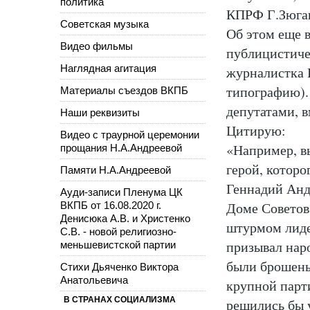
политика
КПРФ Г.Зюга
Советская музыка
Об этом еще 
Видео фильмы
публицистич
Наглядная агитация
журналистка 
типографию).
Материалы съездов ВКПБ
депутатами, 
Наши реквизиты
Цитирую:
Видео с траурной церемонии
«Например, в
прощания Н.А.Андреевой
герой, которо
Памяти Н.А.Андреевой
Геннадий Андр
Ауди-записи Пленума ЦК
Доме Советов.
ВКПБ от 16.08.2020 г.
Денисюка А.В. и Христенко
штурмом лиде
С.В. - новой религиозно-
призывал нар
меньшевистской партии
были брошены
Стихи Дьяченко Виктора
Анатольевича
крупной парти
В СТРАНАХ СОЦИАЛИЗМА
решились бы 