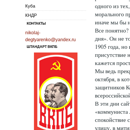
одного из тех
Куба
морального пр
КНДР
иначе мы бы н
КОНТАКТЫ
Все понятно?
nikolaj-
дня». Он не 
degtyarenko@yandex.ru
1905 года, но
ШТАНДАРТ ВКПБ
присутствие 
кажется прос
Мы ведь прек
октября, в ко
защитников К
всероссийской
В эти дни сай
«коммуниста 
спокойствие с
улицу, в мити