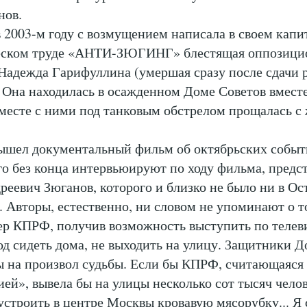
нов.
в 2003-м году с возмущением написала в своем кап
еском труде «АНТИ-ЗЮГИНГ» блестящая оппозици
Надежда Гарифуллина (умершая сразу после сдачи 
 Она находилась в осажденном Доме Советов вместе
вместе с ними под танковым обстрелом прощалась 
ышел документальный фильм об октябрьских событ
го без конца интервьюируют по ходу фильма, предст
еевич Зюганов, которого и близко не было ни в Ос
 Авторы, естественно, ни словом не упоминают о т
р КПРФ, получив возможность выступить по телев
од сидеть дома, не выходить на улицу. Защитники Д
 на произвол судьбы. Если бы КПРФ, считающаяся
ей», вывела бы на улицы несколько сот тысяч челов
устроить в центре Москвы кровавую мясорубку... Я