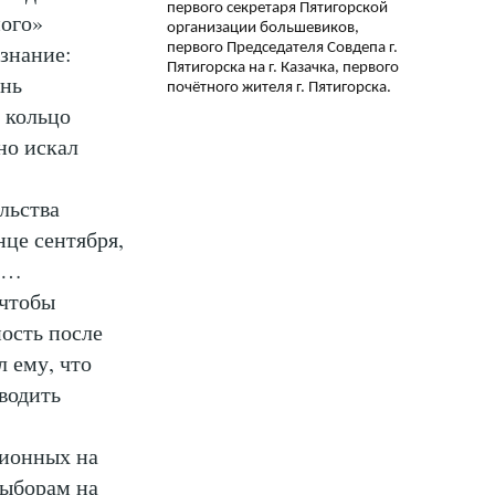
первого секретаря Пятигорской
ного»
организации большевиков,
знание:
первого Председателя Совдепа г.
Пятигорска на г. Казачка, первого
ень
почётного жителя г. Пятигорска.
в кольцо
но искал
льства
нце сентября,
ле…
 чтобы
ость после
л ему, что
водить
ционных на
выборам на