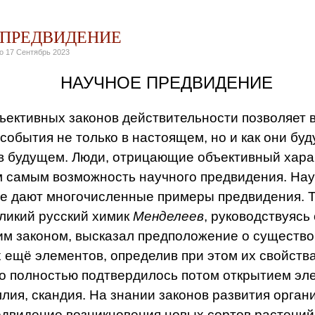
 ПРЕДВИДЕНИЕ
но
17 Сентябрь 2023
НАУЧНОЕ ПРЕДВИДЕНИЕ
ъективных законов действительности позволяет в
события не только в настоящем, но и как они буд
в будущем. Люди, отрицающие объективный харак
 самым возможность научного предвидения. Нау
е дают многочисленные примеры предвидения. Т
ликий русский химик
Менделеев
, руководствуясь
им законом, высказал предположение о существо
ещё элементов, определив при этом их свойств
что полностью подтвердилось потом открытием эл
ллия, скандия. На знании законов развития орган
двидение возникновения новых сортов растений