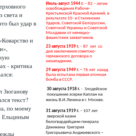
Июль-август 1944 г.
– 82 – летие
Верховного
освобождения Рабоче-
з света и
Крестьянской Красной Армией, в
результате 10- и Сталинских
это был удар в
Ударов, Советской Белоруссии,
Советской Украины и Советской
Молдавии от немецко-
фашистских захватчиков.
 «Коварство и
23 августа 1939 г.
– 87 лет со
и»,
дня заключения советско-
вную
германского договора о
ненападении.
ах - критика
29 августа 1949 г. –
76 лет назад
ался:
была испытана первая атомная
бомба в СССР.
30 августа 1918 г.
- Злодейское
л Зюганову
покушение эсерки Каплан на
лся текст?
жизнь В.И.Ленина в г. Москве.
на, по моему
31 августа 1919 г.
– 107 лет
ую Ельциным
зверской казни
белогвардейцами генерала
Деникина Григория
дежды
Григорьевича Анджиевского –