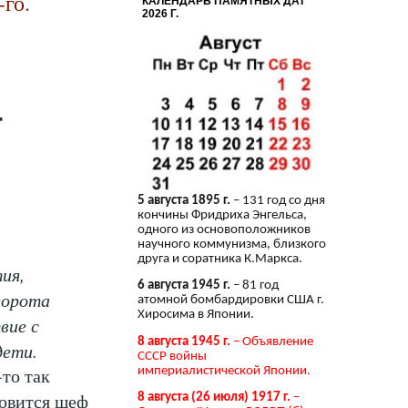
го.
КАЛЕНДАРЬ ПАМЯТНЫХ ДАТ
2026 Г.
т
5 августа 1895 г.
– 131 год со дня
кончины Фридриха Энгельса,
одного из основоположников
научного коммунизма, близкого
друга и соратника К.Маркса.
ия,
6 августа 1945 г.
– 81 год
ворота
атомной бомбардировки США г.
Хиросима в Японии.
вие с
8 августа 1945 г.
– Объявление
дети.
СССР войны
то так
империалистической Японии.
новится шеф
8 августа (26 июля) 1917 г.
–