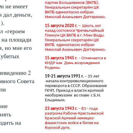
партии Большевиков (ВКПБ).
Он не имеет
Генеральным секретарём ЦК
ВКПБ единогласно избран
 дал деньги,
Николай Ананьевич Дегтяренко.
).
15 августа 2020 г.
– Шесть лет
ал «героем
назад состоялся Чречвычайный
Пленум ЦК ВКПБ в г. Мин-Воды.
г на площади
Генеральным секретарём ЦК
ВКПБ единогласно избран
, но мне его
Николай Ананьевич Дегтяренко.
 убитых
15 августа 1945 г.
– Отмечается в
КНДР как День возрождения
Родины.
левидению 2
19-21 августа 1991 г.
– 35 лет
овного Совета
начала контрреволюционного
переворота в СССР. Образование
али
ГКЧП. Приход к власти крупной
необуржуазии во главе с Б.Н.
Ельциным.
ние
23 августа 1943 г.
– 83 - года
нять
разгрома Рабоче-Крестьянской
Красной Армией немецко-
одить на
фашистских войск в битве на
Курской дуге.