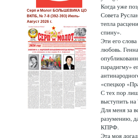
Когда уже поз
Серп и Молот БОЛЬШЕВИКА ЦО
Совета Руслан
ВКПБ, № 7-8 (392-393) Июль-
тепла расцени
Август 2026 г.
спину».
Эти его слова
любовь. Генн
опубликованн
парадигму» ег
антинародного
«спецкор «Пра
С тех пор ли
выступить на
Для меня за в
разумению, д
КПРФ.
Эта моя дога