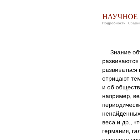
НАУЧНОЕ
Подробности
Созда
Знание об
развиваются 
развиваться 
отрицают тем
и об обществ
например, ве
периодическ
ненайденных 
веса и др., 
германия, га
основано пре