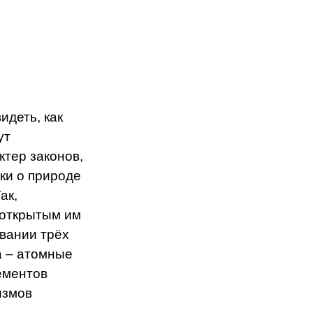
идеть, как
ут
тер законов,
ки о природе
ак,
 открытым им
вании трёх
а – атомные
ементов
измов
,