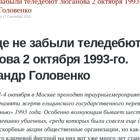
забыли теледебют Зюганова 2 октября 1993-
Головенко
но
17 Сентябрь 2023
е не забыли теледебю
ва 2 октября 1993-го.
андр Головенко
-4 октября в Москве проходят траурныемероприят
памяти жертв ельцинского государственного пере
енью» 1993 года. Особенно волнующим бывает шест
евинно убиенных, среди которых были совсем еще 
 скорбные акции общественные организации, но как-
то ключевой фигурой на них вот уже много лет ста