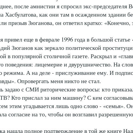
днее, после амнистии я спросил экс-председателя 
а Хасбулатова, как они там в осажденном здании бе
ли призыв Зюганова, он ответил кратко: «Конечно, 
 я привел еще в феврале 1996 года в большой статье
адий Зюганов как зеркало политической проституци
ой в популярной столичной газете. Раскрыл и «гла
о поведения: лицемерие и двурушничество. На слов
 режима. А на деле - прислуживание ему. И подпис
вды». Опровергать меня никто не стал.
шь задаю с СМИ риторические вопросы: кто приказа
 ТВ? Кто прислал за ним машину? С кем согласовыва
сем этим угадывается лишь одно слово - «семья». О
ала согласие на то, чтобы он возглавил разрешенн
дка нашла полное подтверждение в той же книге На