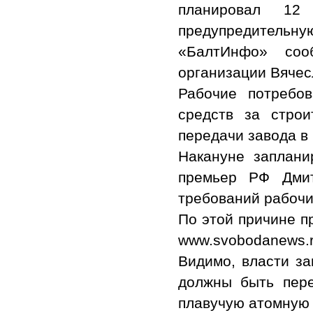
планировал 1
предупредитель
«БалтИнфо» соо
организации Вяче
Рабочие потребо
средств за строи
передачи завода в
Накануне заплани
премьер РФ Дмит
требований рабочи
По этой причине п
www.svobodanews.r
Видимо, власти за
должны быть пер
плавучую атомную 