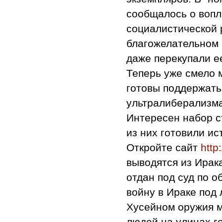
сообщалось о вопл
социалистической 
благожелательном к
даже перекупали ее
Теперь уже смело 
готовы поддержать
ультралиберализма
Интересен набор с
из них готовили ис
Откройте сайт
http
выводятся из Ирак
отдан под суд по 
войну в Ираке под
Хусейном оружия 
людей на улицах г