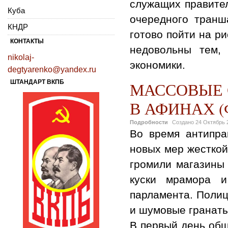
служащих правител
Куба
очередного тран
КНДР
готово пойти на р
КОНТАКТЫ
недовольны тем, 
nikolaj-
экономики.
degtyarenko@yandex.ru
ШТАНДАРТ ВКПБ
МАССОВЫЕ 
В АФИНАХ 
Подробности
Создано
24 Октябрь 
Во время антипра
новых мер жестко
громили магазины 
куски мрамора и
парламента. Полиц
и шумовые гранаты
В первый день общ