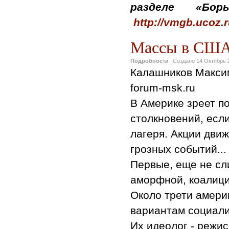
разделе «Бо
http://vmgb.ucoz.
Массы в США 
Подробности
Создано
14 Октябрь 
Калашников Максим
forum-msk.ru
В Америке зреет п
столкновений, есл
лагеря. Акции движ
грозных событий...
Первые, еще не сл
аморфной, коалици
Около трети амери
вариантам социали
Их идеолог - режи