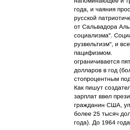
напоминающее и тр
года, и чаяния про
русской патриотиче
от Сальвадора Алье
социализма". Соци
рузвельтизм", и вс
пацифизмом. Ита
ограничивается пя
долларов в год (б
стопроцентным под
Как пишут создате
зарплат ввел прези
гражданин США, уп
более 25 тысяч до
года). До 1964 го