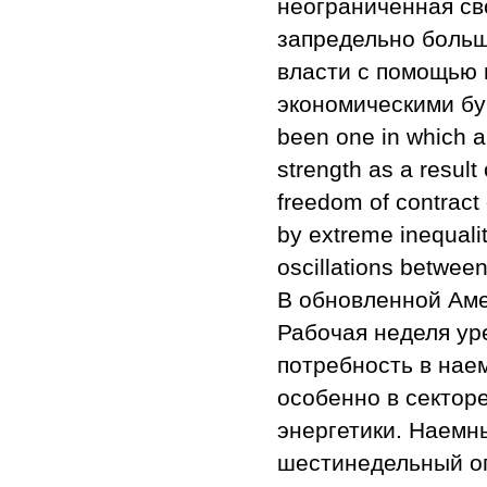
неограниченная сво
запредельно больш
власти с помощью 
экономическими бу
been one in which a
strength as a result
freedom of contract 
by extreme inequali
oscillations betwee
В обновленной Аме
Рабочая неделя уре
потребность в нае
особенно в секторе
энергетики. Наемн
шестинедельный о