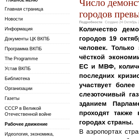
Число демонс
ГЛАВНОЕ МЕНЮ
Главная страница
городов прев
Новости
Подробности
Создано
24 Октябрь 
Количество дем
Информация
городов 19 октяб
Документы ЦК ВКПБ
человек. Только
Программа ВКПБ
чёсткой экономи
The Programme
ЕС и МВФ, колич
Устав ВКПБ
последних кризи
Библиотека
участвует более
Организации
слезоточивый га
Газеты
зданием Парлам
СССР в Великой
проходят также 
Отечественной войне
городах страны.
Рабочее движение
В аэропортах стр
Идеология, экономика,