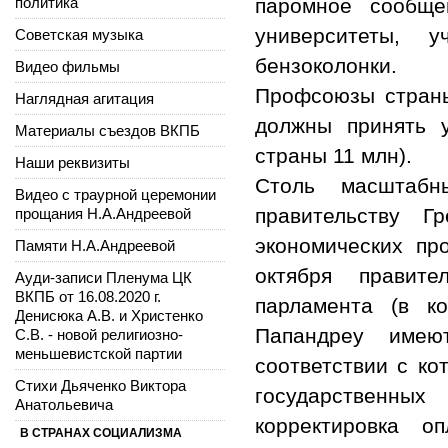
политика
паромное сообще
университеты, 
Советская музыка
бензоколонки.
Видео фильмы
Профсоюзы страны
Наглядная агитация
должны принять 
Материалы съездов ВКПБ
страны 11 млн).
Наши реквизиты
Столь масштабн
Видео с траурной церемонии
правительству 
прощания Н.А.Андреевой
экономических пр
Памяти Н.А.Андреевой
октября правит
Ауди-записи Пленума ЦК
ВКПБ от 16.08.2020 г.
парламента (в к
Денисюка А.В. и Христенко
Папандреу имеют
С.В. - новой религиозно-
меньшевистской партии
соответствии с к
Стихи Дьяченко Виктора
государственных
Анатольевича
корректировка о
В СТРАНАХ СОЦИАЛИЗМА