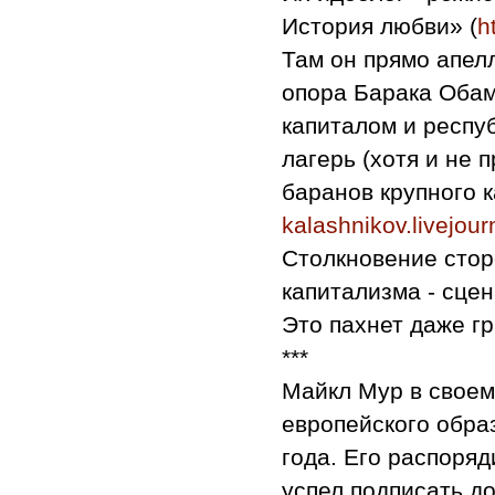
История любви» (
h
Там он прямо апелл
опора Барака Обам
капиталом и респу
лагерь (хотя и не 
баранов крупного к
kalashnikov.livejou
Столкновение стор
капитализма - сце
Это пахнет даже г
***
Майкл Мур в своем
европейского обра
года. Его распоряд
успел подписать до