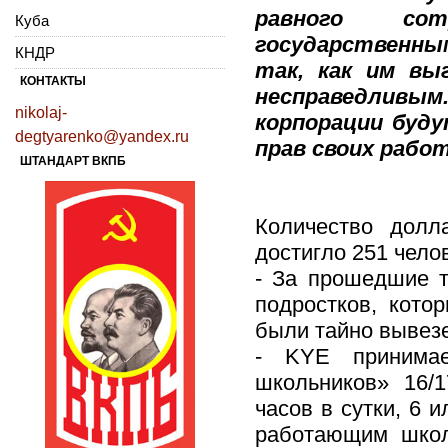
равного со
Куба
государственн
КНДР
так, как им вы
КОНТАКТЫ
несправедливым.
nikolaj-
корпорации буд
degtyarenko@yandex.ru
прав своих рабо
ШТАНДАРТ ВКПБ
Количество долл
достигло 251 челов
- За прошедшие т
подростков, кото
были тайно вывез
- KYE принима
школьников» 16/1
часов в сутки, 6 
работающим школ