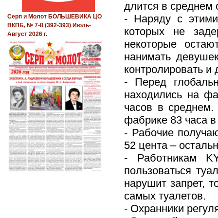
длится в среднем о
- Наряду с этим
Серп и Молот БОЛЬШЕВИКА ЦО
ВКПБ, № 7-8 (392-393) Июль-
которых не заде
Август 2026 г.
некоторые остаю
нанимать девушек
контролировать и 
- Перед глобаль
находились на фа
часов в среднем.
фабрике 83 часа в
- Рабочие получаю
52 цента – осталь
- Работникам K
пользоваться туал
нарушит запрет, т
самых туалетов.
- Охранники регул