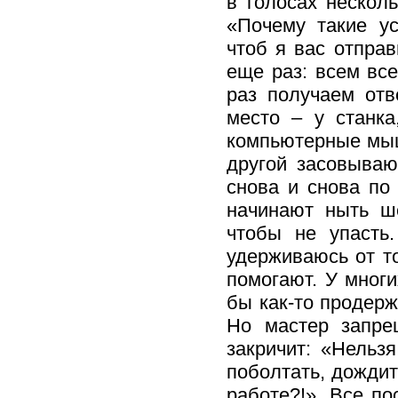
в голосах нескол
«Почему такие ус
чтоб я вас отпра
еще раз: всем все
раз получаем отв
место – у станк
компьютерные мыш
другой засовываю
снова и снова по 
начинают ныть ш
чтобы не упасть
удерживаюсь от то
помогают. У многи
бы как-то продерж
Но мастер запре
закричит: «Нельз
поболтать, дождит
работе?!». Все п