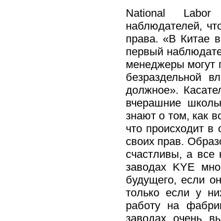
National Labo
наблюдателей, чт
права. «В Китае 
первый наблюдател
менеджеры могут п
безраздельной в
должное». Касате
вчерашние школь
знают о том, как 
что происходит в 
своих прав. Образ
счастливы, а все 
заводах KYE мно
будущего, если он
только если у ни
работу на фабри
заводах очень в