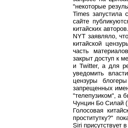
"некоторые резуль
Times запустила 
сайте публикуютс
китайских авторов
NYT заявляло, что
китайской цензур
часть материало
закрыт доступ к 
и Twitter, а для 
уведомить власт
цензуры блогеры
запрещенных имен 
"телепузиком", а 
Чунцин Бо Силай (B
Голосовая китайс
проститутку?" по
Siri присутствует в