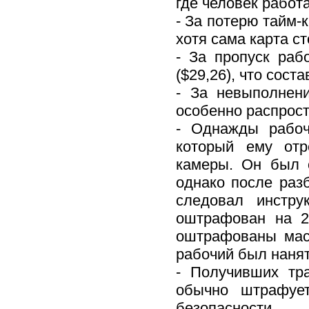
где человек работа
- За потерю тайм-
хотя сама карта ст
- За пропуск ра
($29,26), что сост
- За невыполнен
особенно распрост
- Однажды рабоч
который ему отр
камеры. Он был 
однако после раз
следовал инстр
оштрафован на 2
оштрафованы мас
рабочий был нанят
- Получивших тр
обычно штрафуе
безопасности.