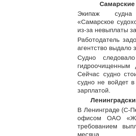
Самарские 
Экипаж судна «
«Самарское судохо
из-за невыплаты з
Работодатель зад
агентство выдало 
Судно следовало
гидроочищенным д
Сейчас судно сто
судно не войдет в
зарплатой.
Ленинградски
В Ленинграде (С-П
офисом ОАО «Жи
требованием вып
месяца.