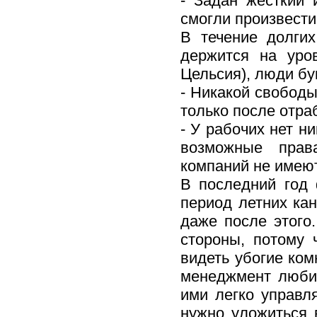
- Задан жесткий 
смогли произвести
В течение долгих
держится на уро
Цельсия), люди бу
- Никакой свободы
только после отра
- У рабочих нет н
возможные права
компаний не имеют
В последний год
период летних кан
даже после этого
стороны, потому 
видеть убогие ком
менеджмент люби
ими легко управл
нужно уложиться 