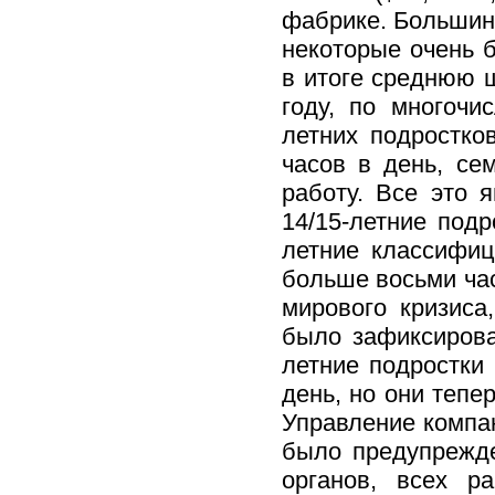
фабрике. Большинс
некоторые очень б
в итоге среднюю ш
году, по многочи
летних подростко
часов в день, се
работу. Все это 
14/15-летние подр
летние классифиц
больше восьми час
мирового кризиса
было зафиксирова
летние подростки
день, но они тепе
Управление компан
было предупрежде
органов, всех р