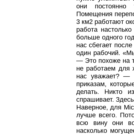
они постоянно 
Помещения перепо
3 км2 работают ок
работа настолько
больше одного год
нас сбегает посл
один рабочий. «М
— Это похоже на т
не работаем для ж
нас уважает? — 
приказам, которы
делать. Никто и
спрашивает. Здесь
Наверное, для Mic
лучше всего. Пото
всю вину они во
насколько могущес