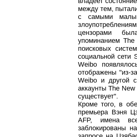
владеет состояние
между тем, пытали
с самыми малым
злоупотреблениями
цензорами был
упоминанием The 
поисковых систем
социальной сети S
Weibo появлялос
отображены "из-за
Weibo и другой 
аккаунты The New 
существует".
Кроме того, в об
премьера Вэня Цз
AFP, имена вс
заблокированы на
запросе на Цзяба