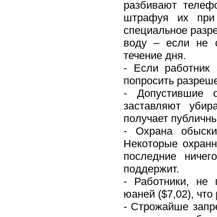
разбивают телеф
штрафуя их при
специальное разре
воду – если не 
течение дня.
- Если работник
попросить разреше
- Допустившие 
заставляют убир
получает публичны
- Охрана обыски
Некоторые охранн
последние ничег
поддержит.
- Работники, не
юаней ($7,02), чт
- Строжайше запр