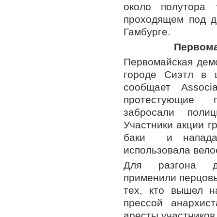
около полутора 
проходящем под д
Гамбурге.
Первома
Первомайская демо
городе Сиэтл в 
сообщает Associa
протестующие п
забросали полиц
Участники акции г
баки и напада
использовала вело
Для разгона де
применили перцовы
тех, кто вышел 
прессой анархис
аресты участников