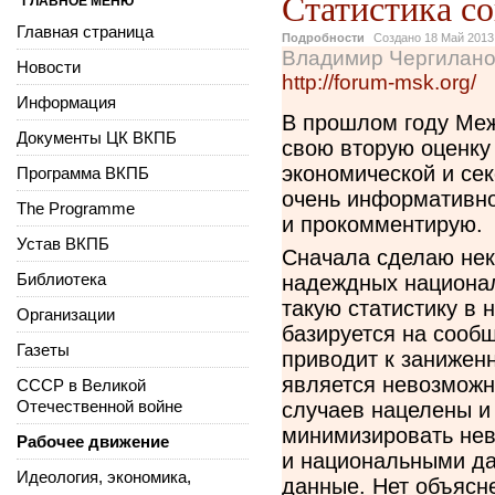
Статистика со
ГЛАВНОЕ МЕНЮ
Главная страница
Подробности
Создано
18 Май 2013
Владимир Чергилано
Новости
http://forum-msk.org/
Информация
В прошлом году Меж
Документы ЦК ВКПБ
свою вторую оценку
экономической и сек
Программа ВКПБ
очень информативно
The Programme
и прокомментирую.
Устав ВКПБ
Сначала сделаю нек
Библиотека
надеждных национал
такую статистику в
Организации
базируется на сооб
Газеты
приводит к занижен
является невозможн
СССР в Великой
Отечественной войне
случаев нацелены и 
минимизировать нев
Рабочее движение
и национальными да
Идеология, экономика,
данные. Нет объясне