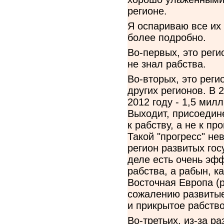
регионе.
Я оспариваю все их 
более подробно.
Во-первых, это рег
не знал рабства.
Во-вторых, это реги
других регионов. В 
2012 году - 1,5 мил
Выходит, присоедин
к рабству, а не к п
Такой "прогресс" не
регион развитых гос
деле есть очень эф
рабства, а рабын, к
Восточная Европа (pet
сожалению развитые
и прикрытое рабство
Во-третьих, из-за р