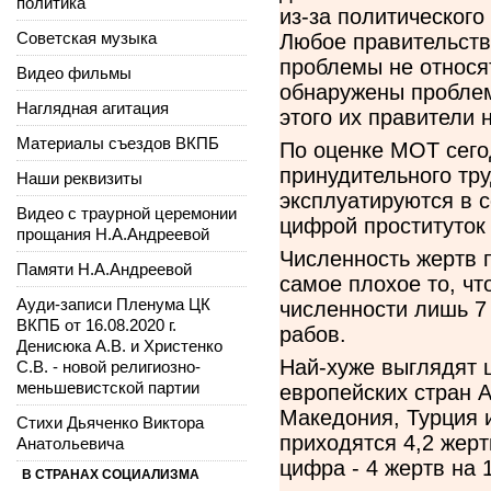
политика
из-за политического
Советская музыка
Любое правительство
проблемы не относят
Видео фильмы
обнаружены проблем
Наглядная агитация
этого их правители н
Материалы съездов ВКПБ
По оценке МОТ сего
принудительного тру
Наши реквизиты
эксплуатируются в с
Видео с траурной церемонии
цифрой проституток
прощания Н.А.Андреевой
Численность жертв 
Памяти Н.А.Андреевой
самое плохое то, ч
Ауди-записи Пленума ЦК
численности лишь 7
ВКПБ от 16.08.2020 г.
рабов.
Денисюка А.В. и Христенко
Най-хуже выглядят 
С.В. - новой религиозно-
меньшевистской партии
европейских стран А
Македония, Турция и
Стихи Дьяченко Виктора
приходятся 4,2 жерт
Анатольевича
цифра - 4 жертв на 
В СТРАНАХ СОЦИАЛИЗМА