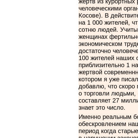
жертв из курортных 
человеческими орган
Косове). В действи
на 1 000 жителей, ч
сотню людей. Учиты
женщинах фертильно
экономическом труде
достаточно человече
100 жителей наших с
приблизительно 1 н
жертвой современнно
котором я уже писа
добавлю, что скоро
о торговли людьми,
составляет 27 милл
знает это число.
Именно реальным б
обескровлением наш
период когда стары
в нарушении законо