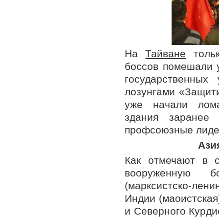
На
Тайване
тольк
боссов помешали 
государственных
лозунгами «Защит
уже начали лома
здания заранее 
профсоюзные лидер
Ази
Как отмечают в 
вооруженную б
(марксистско-лен
Индии (маоистская
и Северного Курди