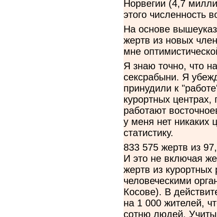
Норвегии (4,7 милли
этого численность в
На основе вышеуказ
жертв из новых член
мне оптимистической
Я знаю точно, что н
сексрабыни. Я убежд
принудили к "работе
курортных центрах, 
работают восточное
у меня нет никаких 
статистику.
833 575 жертв из 97
И это не включая же
жертв из курортных 
человеческими орган
Косове). В действи
на 1 000 жителей, ч
сотню людей. Учиты