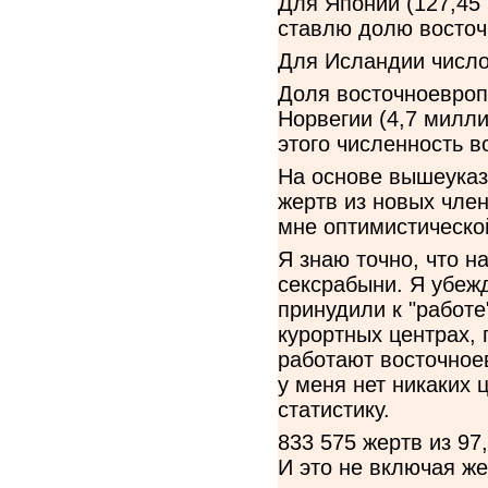
Для Японии (127,45
ставлю долю восточ
Для Исландии число 
Доля восточноевроп
Норвегии (4,7 милли
этого численность в
На основе вышеуказ
жертв из новых член
мне оптимистической
Я знаю точно, что н
сексрабыни. Я убежд
принудили к "работе
курортных центрах, 
работают восточное
у меня нет никаких 
статистику.
833 575 жертв из 97
И это не включая же