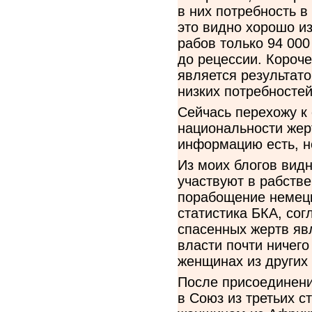
в них потребность в
это видно хорошо из
рабов только 94 000
до рецессии. Короче
является результат
низких потребносте
Сейчась перехожу к 
национальности жер
информацию есть, н
Из моих блогов видн
участвуют в рабств
порабощение немецк
статистика БКА, сог
спасенных жертв явл
власти почти ничего
женщинах из других 
После присоединени
в Союз из третьих с