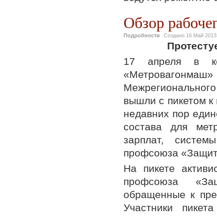
Обзор рабочег
Подробности
Создано
16 Май 2013
Протесту
17 апреля в к
«Метровагонмаш
Межрегионального
вышли с пикетом к
недавних пор един
состава для мет
зарплат, систем
профсоюза «Защит
На пикете активи
профсоюза «Защ
обращенные к пре
Участники пикет