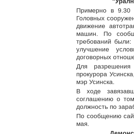
"Уралн
Примерно в 9.30
Головных сооружен
движение автотра
машин. По сообщ
требований были: 
улучшение усло
договорных отнош
Для разрешения
прокурора Усинска
мэр Усинска.
В ходе завязав
соглашению о том
должность по зараб
По сообщению сайт
мая.
Демонс