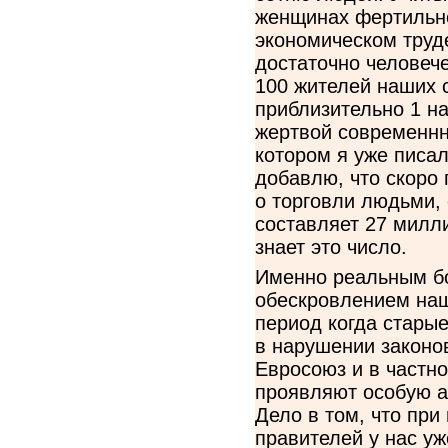
женщинах фертильно
экономическом труде
достаточно человече
100 жителей наших с
приблизительно 1 н
жертвой современнно
котором я уже писа
добавлю, что скоро
о торговли людьми,
составляет 27 милл
знает это число.
Именно реальным б
обескровлением наш
период когда стары
в нарушении законо
Евросоюз и в частн
проявляют особую а
Дело в том, что пр
правителей у нас уж