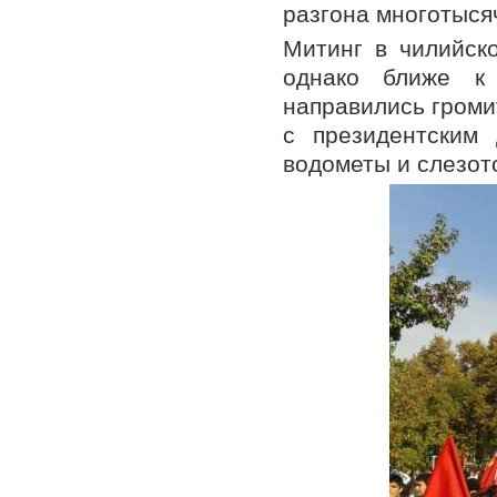
разгона многотыся
Митинг в чилийск
однако ближе к
направились громи
с президентским
водометы и слезот