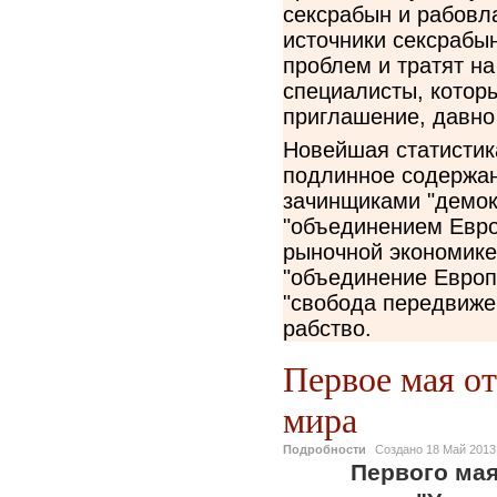
сексрабын и рабовл
источники сексрабын
проблем и тратят на
специалисты, котор
приглашение, давно
Новейшая статистик
подлинное содержан
зачинщиками "демок
"объединением Евро
рыночной экономике
"объединение Европы
"свобода передвиже
рабство.
Первое мая о
мира
Подробности
Создано
18 Май 2013
Первого мая