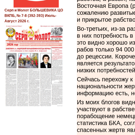
Восточная Европа (pet
Серп и Молот БОЛЬШЕВИКА ЦО
сожалению развитые
ВКПБ, № 7-8 (392-393) Июль-
и прикрытое рабство
Август 2026 г.
Во-третьих, из-за р
в них потребность в
это видно хорошо из
рабов только 94 000
до рецессии. Короче
является результат
низких потребносте
Сейчась перехожу к 
национальности жер
информацию есть, н
Из моих блогов видн
участвуют в рабств
порабощение немецк
статистика БКА, сог
спасенных жертв явл