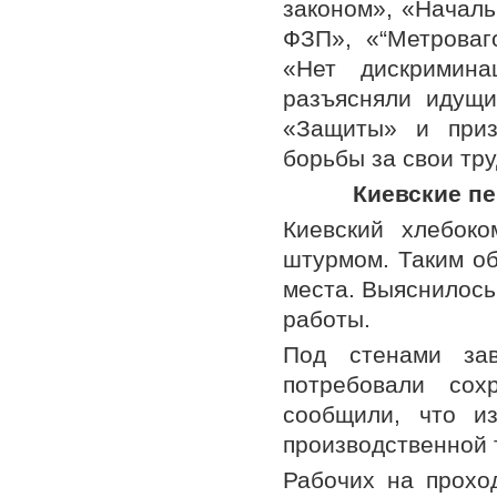
законом», «Началь
ФЗП», «“Метроваг
«Нет дискримин
разъясняли идущ
«Защиты» и приз
борьбы за свои тр
Киевские п
Киевский хлебок
штурмом. Таким об
места. Выяснилось
работы.
Под стенами за
потребовали со
сообщили, что и
производственной 
Рабочих на прохо