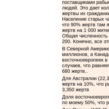
поставщиками рабын
людей. Это дает кол
жертвы их гражданк
Население старых ч
что 90% жертв там 
жертв на 1 000 жите
Общая численность 
200. Конечно, все 
В Северной Америке
миллионов, а Канада
восточноевропеек в
случаев, что равняе
680 жертв..
Для Австралии (22,
жертв на 10%, что р
3,350 жертв
Доля восточноевроп
по моему 50%, что р