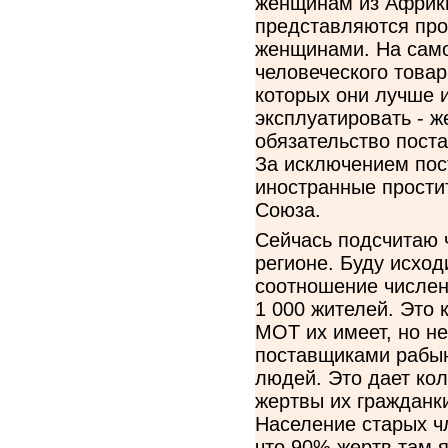
женщинам из Африки
представляются про
женщинами. На само
человеческого товар
которых они лучше 
эксплуатировать - ж
обязательство поста
За исключением пос
иностранные прости
Союза.
Сейчась подсчитаю 
регионе. Буду исходи
соотношение численн
1 000 жителей. Это к
МОТ их имеет, но н
поставщиками рабын
людей. Это дает кол
жертвы их гражданк
Население старых ч
что 90% жертв там 