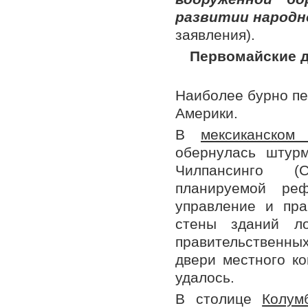
развитии народн
заявления).
Первомайские д
Наиболее бурно пе
Америки.
В
мексиканском
обернулась штур
Чилпансинго (C
планируемой реф
управление и пра
стены зданий ло
правительственны
двери местного ко
удалось.
В столице
Колум