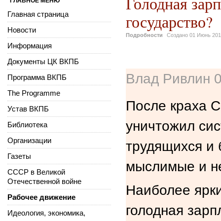
Голодная зарп
ГЛАВНОЕ МЕНЮ
Главная страница
государство?
Новости
Подробности
Создано
01 Июнь 20
Информация
Документы ЦК ВКПБ
Влад Ривлин 0
Программа ВКПБ
The Programme
После краха С
Устав ВКПБ
уничтожил сис
Библиотека
Организации
трудящихся и 
Газеты
мыслимые и н
СССР в Великой
Отечественной войне
Наиболее ярки
Рабочее движение
голодная зарп
Идеология, экономика,