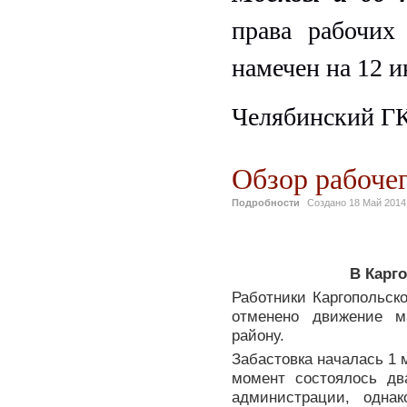
права рабочих
намечен на 12 
Челябинский Г
Обзор рабочег
Подробности
Создано
18 Май 2014
В Карг
Работники Каргопольско
отменено движение м
району.
Забастовка началась 1 
момент состоялось дв
администрации, одна