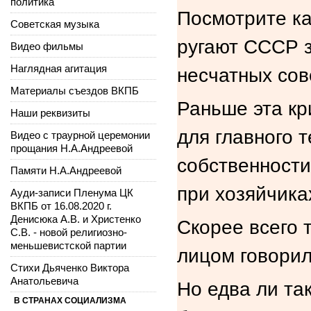
политика
Посмотрите ка
Советская музыка
ругают СССР з
Видео фильмы
Наглядная агитация
несчатных сов
Материалы съездов ВКПБ
Раньше эта кр
Наши реквизиты
для главного т
Видео с траурной церемонии
прощания Н.А.Андреевой
собственности
Памяти Н.А.Андреевой
при хозяйчика
Ауди-записи Пленума ЦК
ВКПБ от 16.08.2020 г.
Денисюка А.В. и Христенко
Скорее всего т
С.В. - новой религиозно-
меньшевистской партии
лицом говорил
Стихи Дьяченко Виктора
Анатольевича
Но едва ли та
В СТРАНАХ СОЦИАЛИЗМА