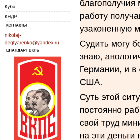
благополучия м
Куба
работу получа
КНДР
КОНТАКТЫ
узаконенную м
nikolaj-
Судить могу б
degtyarenko@yandex.ru
ШТАНДАРТ ВКПБ
знаю, анологи
Германии, и в
США.
Суть этой сит
постоянно ра
свой труд мин
на эти деньги