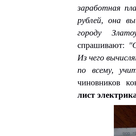
заработная пл
рублей, она в
городу Злат
спрашивают:
"
Из чего вычисл
по всему, уч
чиновников к
лист электрика