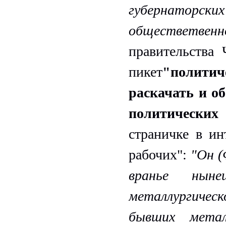
губернаторски
обществетвенн
правительства
пикет
"полити
раскачать и о
политических
страничке в ин
рабочих":
"Он (
вранье ныне
металлургическ
бывших метал