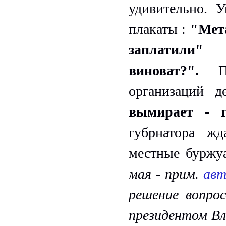
удивительно. 
плакаты :
"Мета
заплатил
виноват?".
организаций 
вымирает - 
губрнатора ж
местные буржу
мая - прим.
ав
решение вопро
президентом Вл