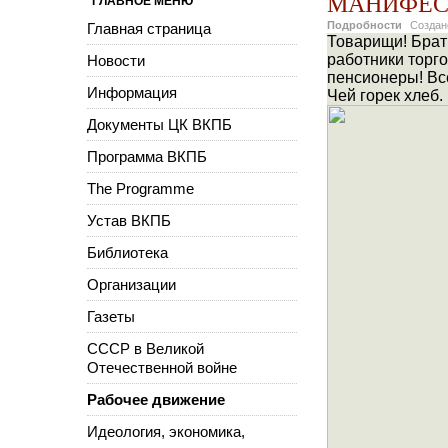
МАНИФЕС
ГЛАВНОЕ МЕНЮ
Подробности
Созда
Главная страница
Товарищи! Брат
работники торг
Новости
пенсионеры! Все
Информация
Чей горек хлеб.
Документы ЦК ВКПБ
Программа ВКПБ
The Programme
Устав ВКПБ
Библиотека
Организации
Газеты
СССР в Великой
Отечественной войне
Рабочее движение
Идеология, экономика,