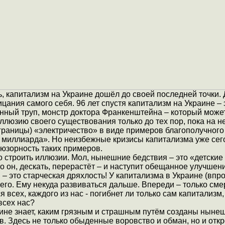
, капитализм на Украине дошёл до своей последней точки.
ицания самого себя. 96 лет спустя капитализм на Украине – 
нный труп, монстр доктора Франкенштейна – который может
ллюзию своего существования только до тех пор, пока на н
 границы) «электричество» в виде примеров благополучног
о миллиарда». Но неизбежные кризисы капитализма уже сег
юзорность таких примеров.
о строить иллюзии. Мол, нынешние бедствия – это «детские
о он, дескать, перерастёт – и наступит обещанное улучшени
 – это старческая дряхлость! У капитализма в Украине (впро
его. Ему некуда развиваться дальше. Впереди – только смер
я всех, каждого из нас - погибнет ли только сам капитализм,
всех нас?
ине знает, каким грязным и страшным путём созданы ныне
в. Здесь не только обыденные воровство и обман, но и отк