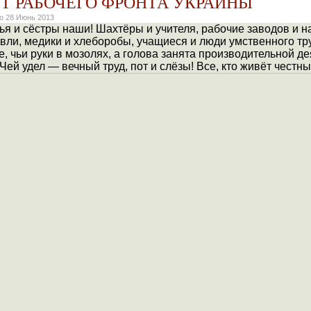
Т РАБОЧЕГО ФРОНТА УКРАИНЫ
но
28 Июнь 2013
ья и сёстры наши! Шахтёры и учителя, рабочие заводов и 
овли, медики и хлеборобы, учащиеся и люди умственного тр
, чьи руки в мозолях, а голова занята производительной д
 Чей удел — вечный труд, пот и слёзы! Все, кто живёт честн