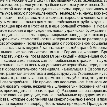
не и в России ещё в 1917 г. Промышленность, экономика, в
ализм, его рамки уже тогда были слишком узки и тесны. За
ветской власти производительные силы народа развились 
ть украинскую промышленность, земледелие, науку, всю эко
нности — всё равно, что втискивать взрослого человека в
уть можно — только для этого необходимо отрубить руки и 
стоящее время в России и, в ещё большей степени, в Украи
атом насилия и принуждения, новая украинская буржуазия 
изводительные силы народа, закрывая заводы, уничтожая р
е украинской «самостийности» и первых шагов по реставрац
их отношений (если бы речь шла о прогрессивном социально
е шансы стать ведущей капиталистической страной Европы.
 нынешние экономические гиганты: Германия, Франция, Бр
ледству Украины позавидовал бы каждый - мощнейшая об
, самые заманчивые, самые прибыльные отрасли — науко
ославленные на весь мир украинские чернозёмы, передово
о и образовательного потенциала, наибольшая в Европе гу
ти, развитая энергетика и инфраструктура. Украинским ну
здавать, строить заново: грамотно пользуйся тем, что уже е
ай сверхприбыли… Но произошло неслыханное. Немыслимое
ьзя назвать иначе, нежели умышленное уничтожение капита
ее, производительных сил страны). Разоряются, разворовыв
о основания цветущие, самые прибыльные предприятия и 
йства, которые обеспечили бы сверхприбылью внуков и пра
а на поколения вперёд. Несть числа примерам. Правда, эт