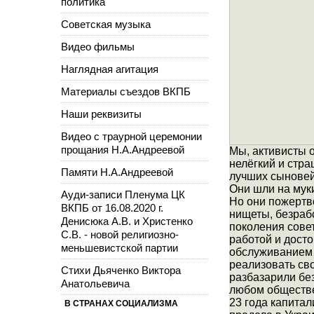
политика
Советская музыка
Видео фильмы
Наглядная агитация
Материалы съездов ВКПБ
Наши реквизиты
Видео с траурной церемонии
прощания Н.А.Андреевой
Мы, активисты 
нелёгкий и стра
Памяти Н.А.Андреевой
лучших сыновей
Они шли на муки
Ауди-записи Пленума ЦК
Но они пожертв
ВКПБ от 16.08.2020 г.
нищеты, безраб
Денисюка А.В. и Христенко
поколения сове
С.В. - новой религиозно-
работой и дост
меньшевистской партии
обслуживанием 
реализовать сво
Стихи Дьяченко Виктора
разбазарили бе
Анатольевича
любом обществе
23 года капитал
В СТРАНАХ СОЦИАЛИЗМА