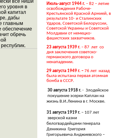
чески все ниши
Июль-август 1944 г.
– 82 – летие
го уровня в
освобождения Рабоче-
вой капитал
Крестьянской Красной Армией, в
ире, дабы
результате 10- и Сталинских
де главным
Ударов, Советской Белоруссии,
Советской Украины и Советской
е обеспечение
Молдавии от немецко-
ачит обречь
фашистских захватчиков.
вой
 республик.
23 августа 1939 г.
– 87 лет со
дня заключения советско-
германского договора о
ненападении.
29 августа 1949 г. –
76 лет назад
была испытана первая атомная
бомба в СССР.
30 августа 1918 г.
- Злодейское
покушение эсерки Каплан на
жизнь В.И.Ленина в г. Москве.
31 августа 1919 г.
– 107 лет
зверской казни
белогвардейцами генерала
Деникина Григория
Григорьевича Анджиевского –