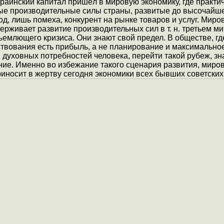
краинский капитал пришёл в мировую экономику, где практи
ые производительные силы страны, развитые до высочайше
д, лишь помеха, конкурент на рынке товаров и услуг. Миро
ерживает развитие производительных сил в т. н. третьем м
ъемлющего кризиса. Они знают свой предел. В обществе, г
твования есть прибыль, а не планирование и максимально
духовных потребностей человека, перейти такой рубеж, зн
ние. Именно во избежание такого сценария развития, миро
иносит в жертву сегодня экономики всех бывших советских