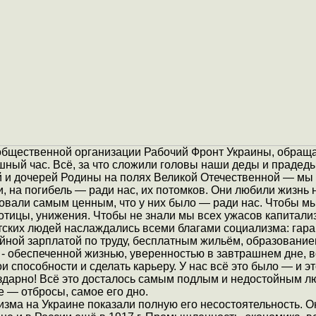
общественной организации Рабочий Фронт Украины, обраща
шный час. Всё, за что сложили головы наши деды и прадед
 и дочерей Родины на полях Великой Отечественной — мы 
, на погибель — ради нас, их потомков. Они любили жизнь 
овали самым ценным, что у них было — ради нас. Чтобы мы
отицы, унижения. Чтобы не знали мы всех ужасов капитали
тских людей наслаждались всеми благами социализма: гар
ойной зарплатой по труду, бесплатным жильём, образовани
- обеспеченной жизнью, уверенностью в завтрашнем дне, 
и способности и сделать карьеру. У нас всё это было — и э
здарно! Всё это досталось самым подлым и недостойным лю
 — отбросы, самое его дно.
изма на Украине показали полную его несостоятельность. О