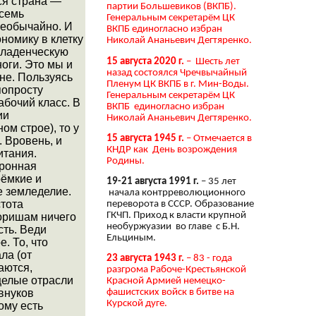
ся страна —
партии Большевиков (ВКПБ).
 семь
Генеральным секретарём ЦК
необычайно. И
ВКПБ единогласно избран
номику в клетку
Николай Ананьевич Дегтяренко.
 младенческую
15 августа 2020 г.
– Шесть лет
ноги. Это мы и
назад состоялся Чречвычайный
не. Пользуясь
Пленум ЦК ВКПБ в г. Мин-Воды.
попросту
Генеральным секретарём ЦК
абочий класс. В
ВКПБ единогласно избран
ии
Николай Ананьевич Дегтяренко.
м строе), то у
15 августа 1945 г.
– Отмечается в
 Вровень, и
КНДР как День возрождения
итания.
Родины.
оронная
ёмкие и
19-21 августа 1991 г.
– 35 лет
е земледелие.
начала контрреволюционного
стота
переворота в СССР. Образование
ГКЧП. Приход к власти крупной
воришам ничего
необуржуазии во главе с Б.Н.
сть. Веди
Ельциным.
. То, что
ла (от
23 августа 1943 г.
– 83 - года
аются,
разгрома Рабоче-Крестьянской
целые отрасли
Красной Армией немецко-
внуков
фашистских войск в битве на
Курской дуге.
ому есть