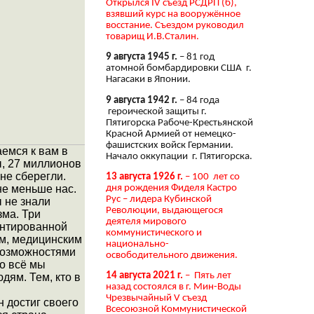
Открылся IV съезд РСДРП (б),
взявший курс на вооружённое
восстание. Съездом руководил
товарищ И.В.Сталин.
9 августа 1945 г.
– 81 год
атомной бомбардировки США г.
Нагасаки в Японии.
9 августа 1942 г.
– 84 года
героической защиты г.
Пятигорска Рабоче-Крестьянской
Красной Армией от немецко-
фашистских войск Германии.
емся к вам в
Начало оккупации г. Пятигорска.
ы, 27 миллионов
не сберегли.
13 августа 1926 г.
– 100 лет со
дня рождения Фиделя Кастро
не меньше нас.
Рус – лидера Кубинской
 не знали
Революции, выдающегося
зма. Три
деятеля мирового
антированной
коммунистического и
ем, медицинским
национально-
возможностями
освободительного движения.
то всё мы
14 августа 2021 г.
– Пять лет
дям. Тем, кто в
назад состоялся в г. Мин-Воды
Чрезвычайный V съезд
н достиг своего
Всесоюзной Коммунистической