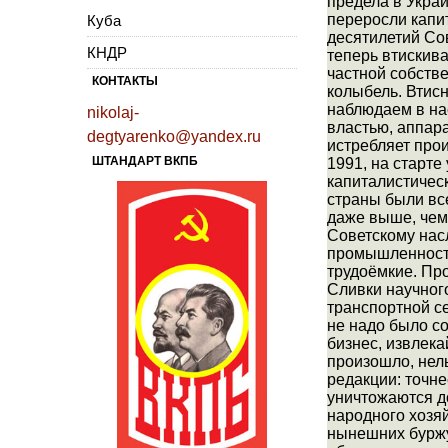
предела в Украи
переросли капит
Куба
десятилетий Со
КНДР
теперь втискива
частной собстве
КОНТАКТЫ
колыбель. Втисн
наблюдаем в на
nikolaj-
властью, аппар
degtyarenko@yandex.ru
истребляет про
ШТАНДАРТ ВКПБ
1991, на старт
капиталистическ
страны были вс
даже выше, чем
Советскому нас
промышленность
трудоёмкие. Пр
Сливки научног
транспортной се
не надо было со
бизнес, извлек
произошло, нел
редакции: точн
уничтожаются д
народного хозя
нынешних буржу