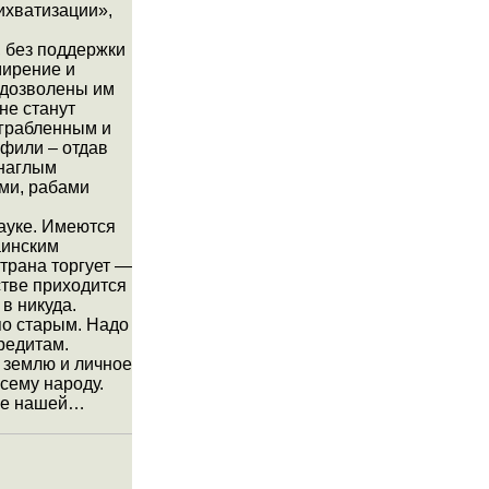
ихватизации»,
, без поддержки
мирение и
 дозволены им
не станут
ограбленным и
фили – отдав
 наглым
ми, рабами
ауке. Имеются
аинским
страна торгует —
стве приходится
в никуда.
по старым. Надо
кредитам.
 землю и личное
сему народу.
 не нашей…