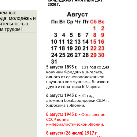
КАЛЕНДАРЬ ПАМЯТНЫХ ДАТ
2026 Г.
наёмные
уда, молодёжь и
еятельностью.
ым трудом!
5 августа 1895 г.
– 131 год со дня
кончины Фридриха Энгельса,
одного из основоположников
научного коммунизма, близкого
друга и соратника К.Маркса.
6 августа 1945 г.
– 81 год
атомной бомбардировки США г.
Хиросима в Японии.
8 августа 1945 г.
– Объявление
СССР войны
империалистической Японии.
8 августа (26 июля) 1917 г.
–