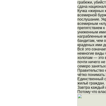
грабежи, убийс
сдача националь
Кучка «жирных к
всемирной буржу
послушание. Ук
всемирным «клу
препятствием к
униженным ими 
награбленные м
бандитам, чем 
краденых ими д
Всё это означа
немногие виды 
холопам — это в
почти ничего н
семеро занятых
Правительство 
чётко понимать:
Единственный с
жильё граждан.
Завтра каждый 
Потому что вла