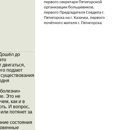
первого секретаря Пятигорской
организации большевиков,
первого Председателя Совдепа г.
Пятигорска на г. Казачка, первого
почётного жителя г. Пятигорска.
 Дошёл до
это
 двигаться,
его подают
о существования
одня
 болезни»
е. Это не
чем, как и в
ть. И вопрос,
 или потянет за
шние состояния
ровенные