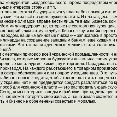
тва конкурентов, «кидалово» всего народа посредством «пр
ных интересов страны и т.п.
отов» не смогла бы удержаться у власти без помощи извне
азии. Но за всё на свете нужно платить. И плата здесь – с
раинские олигархи вправе вести лишь те виды бизнеса, кои
бом миллиардеров», те, которые не составят конкуренции, 
 сверхприбылям этому «клубу». Кичась «крутизной» перед 
народом, наши «малиновые пиджаки» записались в просто
иллиарды на сохранение западным банкам, ещё худшим и
они сами. Вот так наши «денежные мешки» стали заложника
енег.Â
ет смертный приговор всей украинской промышленности и н
бизнеса, которые мировая буржуазия позволила своим укр
редные металлургия, химия, ну и торговля. Парадокс: вся 
е производя. На каждого работающего в товарном производ
 в сфере обслуживания или попросту иждивенцев. Это путь 
набирает новые кредиты, чтобы только оплатить проценты 
 у Украины нет, и не предвидится средств расплатиться по 
пособ для украинской власти — это распродать украинскую
 Сегодня мы потеряли заводы и фабрики, принадлежащие в
из нас может потерять своё жильё, а наша земля окажется
сть и бизнес не обременены совестью и моралью.