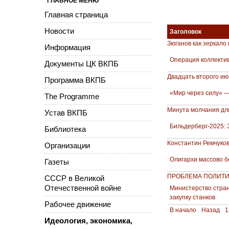
ГЛАВНОЕ МЕНЮ
Главная страница
Новости
Заголовок
Зюганов как зеркало
Информация
Операция коллектив
Документы ЦК ВКПБ
Двадцать второго июн
Программа ВКПБ
«Мир через силу» —
The Programme
Минута молчания дли
Устав ВКПБ
Бильдерберг-2025: 
Библиотека
Константин Ремчуко
Организации
Олигархи массово бе
Газеты
ПРОБЛЕМА ПОЛИТИ
СССР в Великой
Отечественной войне
Министерство стран
закупку станков
Рабочее движение
В начало
Назад
1
Идеология, экономика,