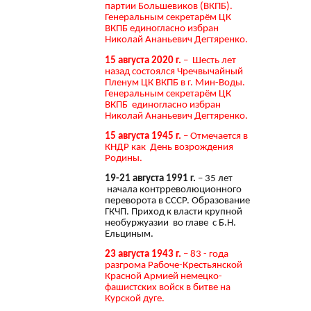
партии Большевиков (ВКПБ).
Генеральным секретарём ЦК
ВКПБ единогласно избран
Николай Ананьевич Дегтяренко.
15 августа 2020 г.
– Шесть лет
назад состоялся Чречвычайный
Пленум ЦК ВКПБ в г. Мин-Воды.
Генеральным секретарём ЦК
ВКПБ единогласно избран
Николай Ананьевич Дегтяренко.
15 августа 1945 г.
– Отмечается в
КНДР как День возрождения
Родины.
19-21 августа 1991 г.
– 35 лет
начала контрреволюционного
переворота в СССР. Образование
ГКЧП. Приход к власти крупной
необуржуазии во главе с Б.Н.
Ельциным.
23 августа 1943 г.
– 83 - года
разгрома Рабоче-Крестьянской
Красной Армией немецко-
фашистских войск в битве на
Курской дуге.