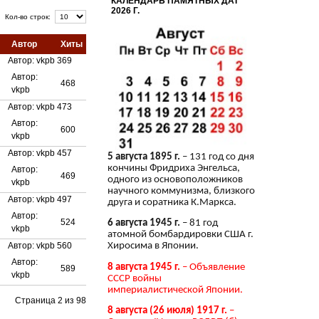
КАЛЕНДАРЬ ПАМЯТНЫХ ДАТ
2026 Г.
Кол-во строк:
Автор
Хиты
Автор: vkpb
369
Автор:
468
vkpb
Автор: vkpb
473
Автор:
600
vkpb
Автор: vkpb
457
5 августа 1895 г.
– 131 год со дня
кончины Фридриха Энгельса,
Автор:
469
одного из основоположников
vkpb
научного коммунизма, близкого
Автор: vkpb
497
друга и соратника К.Маркса.
Автор:
524
6 августа 1945 г.
– 81 год
vkpb
атомной бомбардировки США г.
Автор: vkpb
560
Хиросима в Японии.
Автор:
8 августа 1945 г.
– Объявление
589
vkpb
СССР войны
империалистической Японии.
Страница 2 из 98
8 августа (26 июля) 1917 г.
–