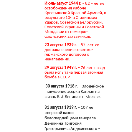
Июль-август 1944 г.
– 82 – летие
освобождения Рабоче-
Крестьянской Красной Армией, в
результате 10- и Сталинских
Ударов, Советской Белоруссии,
Советской Украины и Советской
Молдавии от немецко-
фашистских захватчиков.
23 августа 1939 г.
– 87 лет со
дня заключения советско-
германского договора о
ненападении.
29 августа 1949 г. –
76 лет назад
была испытана первая атомная
бомба в СССР.
30 августа 1918 г.
- Злодейское
покушение эсерки Каплан на
жизнь В.И.Ленина в г. Москве.
31 августа 1919 г.
– 107 лет
зверской казни
белогвардейцами генерала
Деникина Григория
Григорьевича Анджиевского –