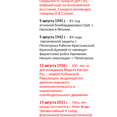
Открылся IV съезд РСДРП (б),
взявший курс на вооружённое
восстание. Съездом руководил
товарищ И.В.Сталин.
9 августа 1945 г.
– 81 год
атомной бомбардировки США г.
Нагасаки в Японии.
9 августа 1942 г.
– 84 года
героической защиты г.
Пятигорска Рабоче-Крестьянской
Красной Армией от немецко-
фашистских войск Германии.
Начало оккупации г. Пятигорска.
13 августа 1926 г.
– 100 лет со
дня рождения Фиделя Кастро
Рус – лидера Кубинской
Революции, выдающегося
деятеля мирового
коммунистического и
национально-
освободительного движения.
14 августа 2021 г.
– Пять лет
назад состоялся в г. Мин-Воды
Чрезвычайный V съезд
Всесоюзной Коммунистической