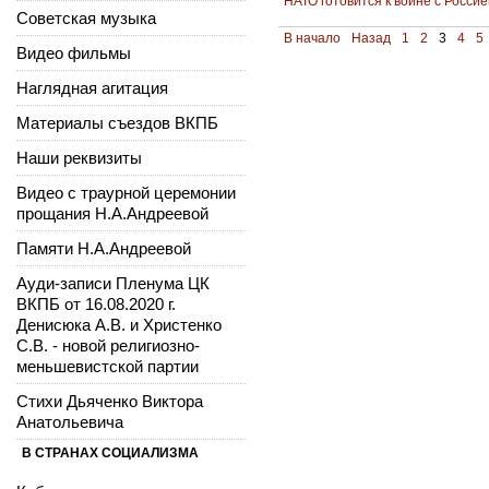
НАТО готовится к войне с Россие
Советская музыка
В начало
Назад
1
2
3
4
5
Видео фильмы
Наглядная агитация
Материалы съездов ВКПБ
Наши реквизиты
Видео с траурной церемонии
прощания Н.А.Андреевой
Памяти Н.А.Андреевой
Ауди-записи Пленума ЦК
ВКПБ от 16.08.2020 г.
Денисюка А.В. и Христенко
С.В. - новой религиозно-
меньшевистской партии
Стихи Дьяченко Виктора
Анатольевича
В СТРАНАХ СОЦИАЛИЗМА