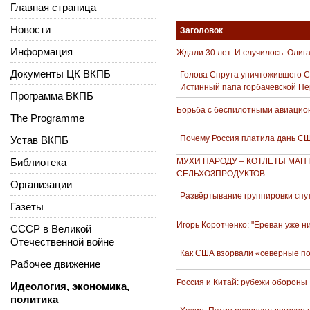
Главная страница
Новости
Заголовок
Информация
Ждали 30 лет. И случилось: Олиг
Документы ЦК ВКПБ
Голова Спрута уничтожившего 
Истинный папа горбачевской Пе
Программа ВКПБ
Борьба с беспилотными авиацио
The Programme
Почему Россия платила дань СШ
Устав ВКПБ
Библиотека
МУХИ НАРОДУ – КОТЛЕТЫ МАН
СЕЛЬХОЗПРОДУКТОВ
Организации
Развёртывание группировки спут
Газеты
Игорь Коротченко: "Ереван уже ни
СССР в Великой
Отечественной войне
Как США взорвали «северные п
Рабочее движение
Россия и Китай: рубежи обороны
Идеология, экономика,
политика