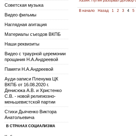
Хазин: Путин разорвал договор 
Советская музыка
В начало
Назад
1
2
3
4
5
Видео фильмы
Наглядная агитация
Материалы съездов ВКПБ
Наши реквизиты
Видео с траурной церемонии
прощания Н.А.Андреевой
Памяти Н.А.Андреевой
Ауди-записи Пленума ЦК
ВКПБ от 16.08.2020 г.
Денисюка А.В. и Христенко
С.В. - новой религиозно-
меньшевистской партии
Стихи Дьяченко Виктора
Анатольевича
В СТРАНАХ СОЦИАЛИЗМА