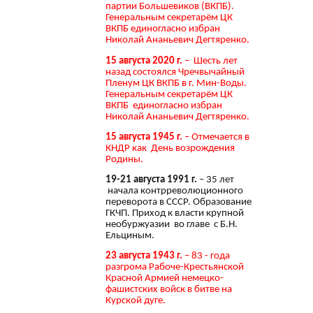
партии Большевиков (ВКПБ).
Генеральным секретарём ЦК
ВКПБ единогласно избран
Николай Ананьевич Дегтяренко.
15 августа 2020 г.
– Шесть лет
назад состоялся Чречвычайный
Пленум ЦК ВКПБ в г. Мин-Воды.
Генеральным секретарём ЦК
ВКПБ единогласно избран
Николай Ананьевич Дегтяренко.
15 августа 1945 г.
– Отмечается в
КНДР как День возрождения
Родины.
19-21 августа 1991 г.
– 35 лет
начала контрреволюционного
переворота в СССР. Образование
ГКЧП. Приход к власти крупной
необуржуазии во главе с Б.Н.
Ельциным.
23 августа 1943 г.
– 83 - года
разгрома Рабоче-Крестьянской
Красной Армией немецко-
фашистских войск в битве на
Курской дуге.