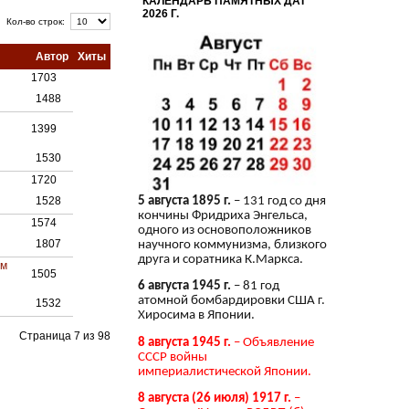
КАЛЕНДАРЬ ПАМЯТНЫХ ДАТ
2026 Г.
Кол-во строк:
Автор
Хиты
1703
1488
1399
1530
1720
1528
5 августа 1895 г.
– 131 год со дня
кончины Фридриха Энгельса,
1574
одного из основоположников
1807
научного коммунизма, близкого
друга и соратника К.Маркса.
ом
1505
6 августа 1945 г.
– 81 год
атомной бомбардировки США г.
1532
Хиросима в Японии.
Страница 7 из 98
8 августа 1945 г.
– Объявление
СССР войны
империалистической Японии.
8 августа (26 июля) 1917 г.
–