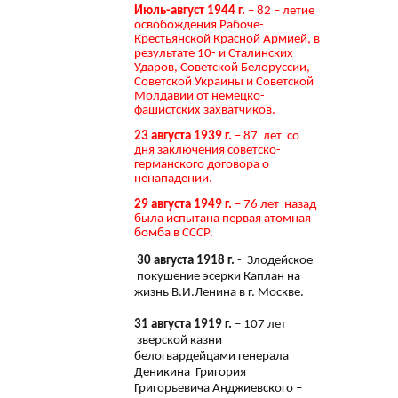
Июль-август 1944 г.
– 82 – летие
освобождения Рабоче-
Крестьянской Красной Армией, в
результате 10- и Сталинских
Ударов, Советской Белоруссии,
Советской Украины и Советской
Молдавии от немецко-
фашистских захватчиков.
23 августа 1939 г.
– 87 лет со
дня заключения советско-
германского договора о
ненападении.
29 августа 1949 г. –
76 лет назад
была испытана первая атомная
бомба в СССР.
30 августа 1918 г.
- Злодейское
покушение эсерки Каплан на
жизнь В.И.Ленина в г. Москве.
31 августа 1919 г.
– 107 лет
зверской казни
белогвардейцами генерала
Деникина Григория
Григорьевича Анджиевского –