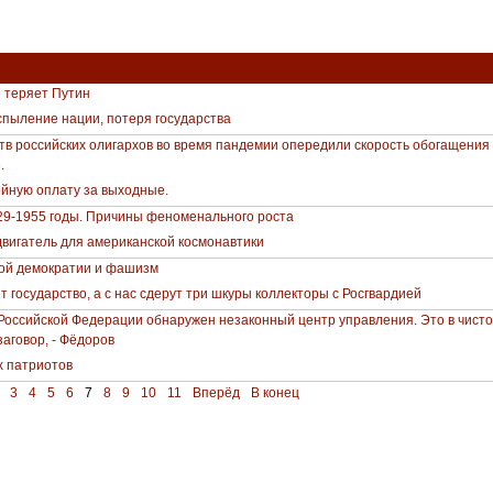
 теряет Путин
пыление нации, потеря государства
тв российских олигархов во время пандемии опередили скорость обогащения
.
ойную оплату за выходные.
9-1955 годы. Причины феноменального роста
двигатель для американской космонавтики
ой демократии и фашизм
 государство, а с нас сдерут три шкуры коллекторы с Росгвардией
Российской Федерации обнаружен незаконный центр управления. Это в чист
аговор, - Фёдоров
х патриотов
3
4
5
6
7
8
9
10
11
Вперёд
В конец