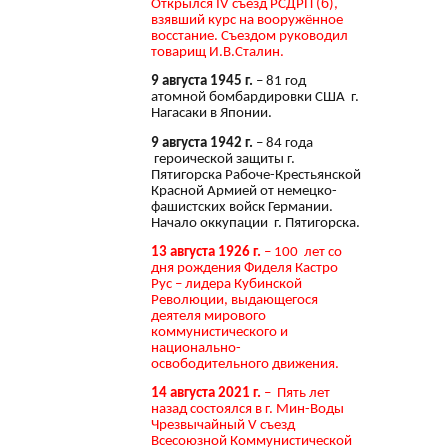
Открылся IV съезд РСДРП (б),
взявший курс на вооружённое
восстание. Съездом руководил
товарищ И.В.Сталин.
9 августа 1945 г.
– 81 год
атомной бомбардировки США г.
Нагасаки в Японии.
9 августа 1942 г.
– 84 года
героической защиты г.
Пятигорска Рабоче-Крестьянской
Красной Армией от немецко-
фашистских войск Германии.
Начало оккупации г. Пятигорска.
13 августа 1926 г.
– 100 лет со
дня рождения Фиделя Кастро
Рус – лидера Кубинской
Революции, выдающегося
деятеля мирового
коммунистического и
национально-
освободительного движения.
14 августа 2021 г.
– Пять лет
назад состоялся в г. Мин-Воды
Чрезвычайный V съезд
Всесоюзной Коммунистической