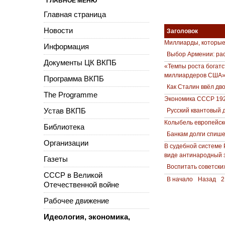
ГЛАВНОЕ МЕНЮ
Главная страница
Новости
Заголовок
Миллиарды, которые
Информация
Выбор Армении: рас
Документы ЦК ВКПБ
«Темпы роста богатс
миллиардеров США»
Программа ВКПБ
Как Сталин ввёл дв
The Programme
Экономика СССР 192
Устав ВКПБ
Русский квантовый 
Колыбель европейск
Библиотека
Банкам долги спишет
Организации
В судебной системе 
виде антинародный з
Газеты
Воспитать советски
СССР в Великой
В начало
Назад
2
Отечественной войне
Рабочее движение
Идеология, экономика,