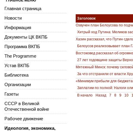
ГЛАВНОЕ МЕНЮ
Главная страница
Новости
Заголовок
Озвучен план Белоусова по подч
Информация
Хитрый ход Путина: Меликов за
Документы ЦК ВКПБ
Хазин рассказал, что Путин сдел
Программа ВКПБ
Белоусов реализовывает план Г
Востоковед рассказал об огромн
The Programme
27 лет годовщине защиты Верх
Устав ВКПБ
Мятежный Минск: почему силовой
За что отстранили от власти Хру
Библиотека
«Минимум прибыли для бюджета»:
Организации
Заплатим по полной: Налоги ол
Газеты
В начало
Назад
7
8
9
10
СССР в Великой
Отечественной войне
Рабочее движение
Идеология, экономика,