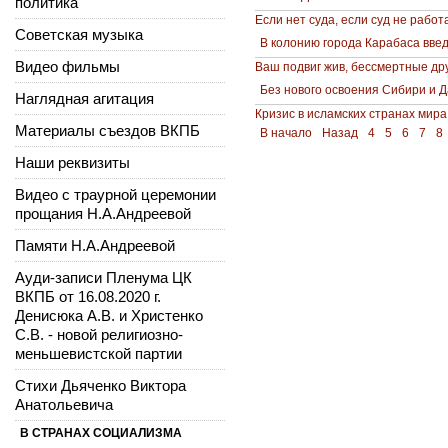
политика
Если нет суда, если суд не работ
Советская музыка
В колонию города Карабаса вве
Видео фильмы
Ваш подвиг жив, бессмертные др
Без нового освоения Сибири и Д
Наглядная агитация
Кризис в исламских странах мира
Материалы съездов ВКПБ
В начало
Назад
4
5
6
7
8
Наши реквизиты
Видео с траурной церемонии
прощания Н.А.Андреевой
Памяти Н.А.Андреевой
Ауди-записи Пленума ЦК
ВКПБ от 16.08.2020 г.
Денисюка А.В. и Христенко
С.В. - новой религиозно-
меньшевистской партии
Стихи Дьяченко Виктора
Анатольевича
В СТРАНАХ СОЦИАЛИЗМА