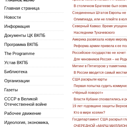
ГЛАВНОЕ МЕНЮ
В столичном Братееве был освя
Главная страница
Соединенных Штатов Европы не 
Новости
Олимпиада, или не плюйте в ко
Информация
Северный Кавказ: Время упущен
Наследники Тухачевского
Документы ЦК ВКПБ
Америка развязала новую миров
Программа ВКПБ
Реформа армии привела к ее по
Российское государство не хочет
The Programme
Для чиновников Россия – не Род
Устав ВКПБ
Митинг в Пятигорске у памятника
Библиотека
В России вводится самый жестк
США раскрыли карты
Организации
Первая попытка судить коммуни
Газеты
«Чёрный поворот»
СССР в Великой
Власти Кубани спохватились и 
Отечественной войне
19 лет годовщине защиты Верхо
Кто в мире хозяин?
Рабочее движение
Госдепартамент США раскрыл гла
Идеология, экономика,
ОЧЕРЕДНОЙ «МАРШ МИЛЛИОН