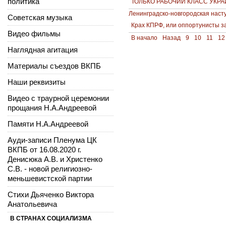
политика
ТОЛЬКО РАБОЧИЙ КЛАСС УКР
Ленинградско-новгородская наст
Советская музыка
Крах КПРФ, или оппортунисты з
Видео фильмы
В начало
Назад
9
10
11
12
Наглядная агитация
Материалы съездов ВКПБ
Наши реквизиты
Видео с траурной церемонии
прощания Н.А.Андреевой
Памяти Н.А.Андреевой
Ауди-записи Пленума ЦК
ВКПБ от 16.08.2020 г.
Денисюка А.В. и Христенко
С.В. - новой религиозно-
меньшевистской партии
Стихи Дьяченко Виктора
Анатольевича
В СТРАНАХ СОЦИАЛИЗМА