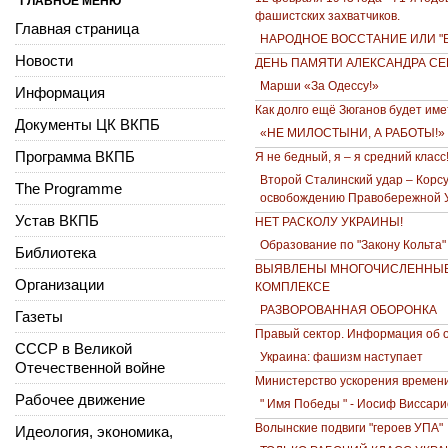
ГЛАВНОЕ МЕНЮ
фашистских захватчиков.
Главная страница
НАРОДНОЕ ВОССТАНИЕ ИЛИ "
Новости
ДЕНЬ ПАМЯТИ АЛЕКСАНДРА С
Марши «За Одессу!»
Информация
Как долго ещё Зюганов будет им
Документы ЦК ВКПБ
«НЕ МИЛОСТЫНИ, А РАБОТЫ!»
Программа ВКПБ
Я не бедный, я – я средний класс
Второй Cталинский удар – Корс
The Programme
освобождению Правобережной У
Устав ВКПБ
НЕТ РАСКОЛУ УКРАИНЫ!
Образование по "Закону Кольта"
Библиотека
ВЫЯВЛЕНЫ МНОГОЧИСЛЕННЫЕ
Организации
КОМПЛЕКСЕ
РАЗВОРОВАННАЯ ОБОРОНКА
Газеты
Правый сектор. Информация об 
СССР в Великой
Украина: фашизм наступает
Отечественной войне
Министерство ускорения времен
Рабочее движение
" Имя Победы " - Иосиф Виссар
Волынские подвиги "героев УПА"
Идеология, экономика,