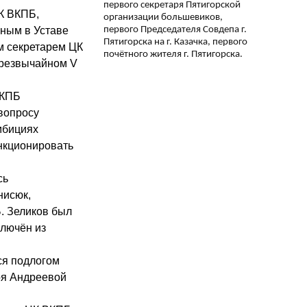
первого секретаря Пятигорской
ЦК ВКПБ,
организации большевиков,
первого Председателя Совдепа г.
ным в Уставе
Пятигорска на г. Казачка, первого
м секретарем ЦК
почётного жителя г. Пятигорска.
Чрезвычайном V
ВКПБ
 вопросу
мбициях
ункционировать
сь
нисюк,
. Зеликов был
ключён из
ся подлогом
аря Андреевой