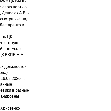
енуме ЦК ВКПБ
ли свою партию.
 Денисюк А.В. и
дсмотрщика над
 Дегтяренко и
тарь ЦК
евистскую
ий пожелали
ЦК ВКПБ Н.А.
ех должностей
ова).
16.08.2020 г.,
данные»,
шевики в разные
ксандровны
 Христенко