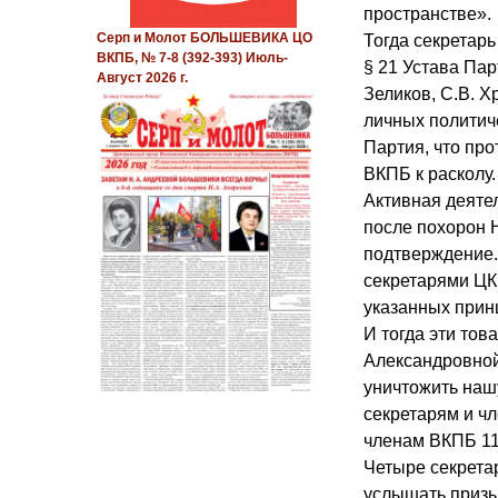
пространстве».
Серп и Молот БОЛЬШЕВИКА ЦО
Тогда секретар
ВКПБ, № 7-8 (392-393) Июль-
§ 21 Устава Пар
Август 2026 г.
Зеликов, С.В. 
личных политич
Партия, что пр
ВКПБ к расколу.
Активная деяте
после похорон 
подтверждение.
секретарями ЦК
указанных прин
И тогда эти тов
Александровной
уничтожить нашу
секретарям и ч
членам ВКПБ 11.
Четыре секрета
услышать призы