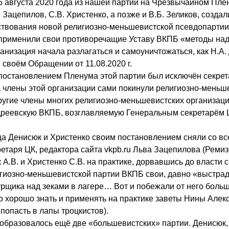
 августа 2020 года из нашей партии на Чрезвычайном Пл
. Зацепилов, С.В. Христенко, а позже и В.Б. Зеликов, созда
ствования новой религиозно-меньшевистской псевдопартии,
 применили свои противоречащие Уставу ВКПБ «методы на
ганизация начала разлагаться и самоуничтожаться, как Н.А.
своём Обращении от 11.08.2020 г.
. постановлением Пленума этой партии был исключён секре
 а члены этой организации сами покинули религиозно-меньш
ругие члены многих религиозно-меньшевистских организац
дреевскую ВКПБ, возглавляемую Генеральным секретарём 
ца Денисюк и Христенко своим постановлением сняли со вс
етаря ЦК, редактора сайта vkpb.ru Льва Зацепилова (Ремиз
 А.В. и Христенко С.В. на практике, дорвавшись до власти с 
игиозно-меньшевистской партии ВКПБ свои, давно «выстра
рщика над зеками в лагере… Вот и побежали от него боль
 хорошо знать и применять на практике заветы Нины Але
попасть в лапы троцкистов).
 образовалось ещё две «большевистских» партии. Денисюк,