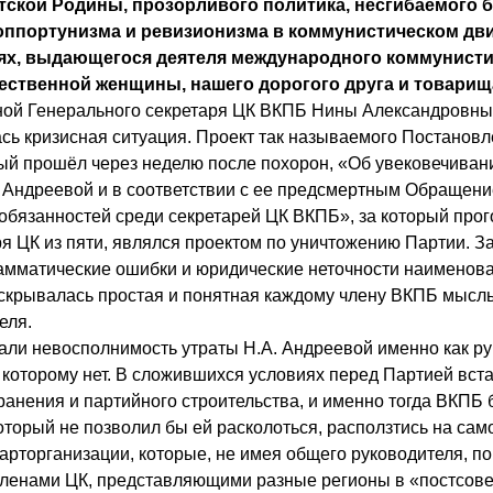
тской Родины, прозорливого политика, несгибаемого 
оппортунизма и ревизионизма в коммунистическом дв
ях, выдающегося деятеля международного коммунисти
ественной женщины, нашего дорогого друга и товарищ
иной Генерального секретаря ЦК ВКПБ Нины Александровны
сь кризисная ситуация. Проект так называемого Постанов
ый прошёл через неделю после похорон, «Об увековечива
Андреевой и в соответствии с ее предсмертным Обращени
обязанностей среди секретарей ЦК ВКПБ», за который про
я ЦК из пяти, являлся проектом по уничтожению Партии. З
мматические ошибки и юридические неточности наименов
скрывалась простая и понятная каждому члену ВКПБ мысль
еля.
али невосполнимость утраты Н.А. Андреевой именно как р
 которому нет. В сложившихся условиях перед Партией вст
ранения и партийного строительства, и именно тогда ВКПБ
оторый не позволил бы ей расколоться, расползтись на са
рторганизации, которые, не имея общего руководителя, по
членами ЦК, представляющими разные регионы в «постсов