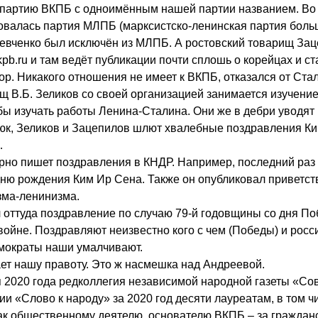
в партию ВКПБ с одноимённым нашей партии названием. Во 
овалась партия МЛПБ (марксистско-ленинская партия больш
 Левченко был исключён из МЛПБ. А ростовский товарищ За
kpb
.
ru
и там ведёт публикации почти сплошь о корейцах и ст
пор. Никакого отношения не имеет к ВКПБ, отказался от Ста
щ В.Б. Зеликов со своей организацией занимается изучение
бы изучать работы Ленина-Сталина. Они же в дебри уводят 
юк, Зеликов и Зацепилов шлют хвалебные поздравления Ки
…
рно пишет поздравления в КНДР. Например, последний раз 
 дню рождения Ким Ир Сена. Также он опубликовал приветст
зма-ленинизма.
л оттуда поздравление по случаю 79-й годовщины со дня П
ойне. Поздравляют неизвестно кого с чем (Победы) и росс
емократы наши умалчивают.
ет нашу правоту. Это ж насмешка над Андреевой.
я 2020 года редколлегия независимой народной газеты «Со
и «Слово к народу» за 2020 год десяти лауреатам, в том ч
 общественному деятелю, основателю ВКПБ – за гражданс