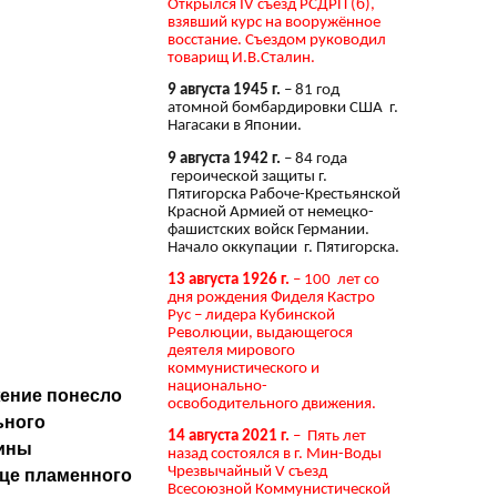
Открылся IV съезд РСДРП (б),
взявший курс на вооружённое
восстание. Съездом руководил
товарищ И.В.Сталин.
9 августа 1945 г.
– 81 год
атомной бомбардировки США г.
Нагасаки в Японии.
9 августа 1942 г.
– 84 года
героической защиты г.
Пятигорска Рабоче-Крестьянской
Красной Армией от немецко-
фашистских войск Германии.
Начало оккупации г. Пятигорска.
13 августа 1926 г.
– 100 лет со
дня рождения Фиделя Кастро
Рус – лидера Кубинской
Революции, выдающегося
деятеля мирового
коммунистического и
национально-
жение понесло
освободительного движения.
ьного
14 августа 2021 г.
– Пять лет
Нины
назад состоялся в г. Мин-Воды
Чрезвычайный V съезд
дце пламенного
Всесоюзной Коммунистической