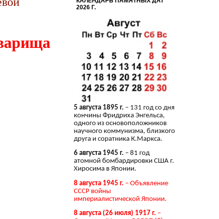
евой
КАЛЕНДАРЬ ПАМЯТНЫХ ДАТ
2026 Г.
оварища
5 августа 1895 г.
– 131 год со дня
кончины Фридриха Энгельса,
одного из основоположников
научного коммунизма, близкого
друга и соратника К.Маркса.
6 августа 1945 г.
– 81 год
атомной бомбардировки США г.
Хиросима в Японии.
8 августа 1945 г.
– Объявление
СССР войны
империалистической Японии.
8 августа (26 июля) 1917 г.
–