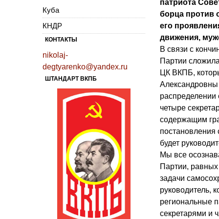
патриота Сове
Куба
борца против 
КНДР
его проявлени
движения, муж
КОНТАКТЫ
В связи с конч
nikolaj-
Партии сложила
degtyarenko@yandex.ru
ЦК ВКПБ, котор
ШТАНДАРТ ВКПБ
Александровны 
распределении 
четыре секретар
содержащим гра
постановления 
будет руководит
Мы все осознав
Партии, равных
задачи самосох
руководитель, к
региональные па
секретарями и 