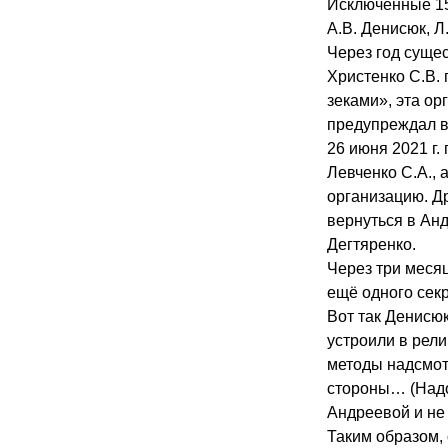
Исключённые 15
А.В. Денисюк, Л
Через год суще
Христенко С.В.
зеками», эта ор
предупреждал в 
26 июня 2021 г
Левченко С.А.,
организацию. Д
вернуться в Ан
Дегтяренко.
Через три меся
ещё одного секр
Вот так Денисюк
устроили в рел
методы надсмот
стороны… (Надо
Андреевой и не 
Таким образом,