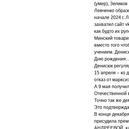
(умер), Зелико
Левченко образ
начале 2024 г.
захватил сайт
v
как будто их ру
Минский товари
вместо того что
учением. Денис
Дню рождения
Денисюк регуля
15 апреля – ко
отказ от маркси
А 9 мая получи
Отечественной в
Точно так же д
Это подтвержда
В конце декабр
присудила преми
АНДРЕЕВОЙ, как