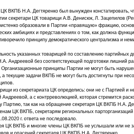
ь ЦК ВКПБ Н.А. Дегтяренко был вынужден констатировать, ч
тии секретари ЦК товарищи А.В. Денисюк, Л. Зацепилов (Рем
Христенко образовали в Партии «правящую» фракцию, осно
еских амбициях и представлениях о том, как должна функц
отиворечило принципу демократического централизма и не
льность указанных товарищей по составлению партийных д
Н.А. Андреевой без соответствующей подготовки лишний ра
 Организационные принципы Партии не могут быть наруш
, а текущие задачи ВКПБ не могут быть достигнуты при не
ципов.
арищи из секретариата ЦК определись: они не с Партией и н
 Андреевой, а с контрреволюцией, которая стремится раск
 Партию, так как на обращение секретаря ЦК ВКПБ Н.А. Де
ленам ЦК ВКПБ, секретарям региональных парторганизаций
08.2020 г. ответа не последовало.
ря ЦК ВКПБ и многие члены ЦК ВКПБ не услышали или не з
вов и опасений секретаря ЦК ВКПБ Н.А. Дегтяренко.