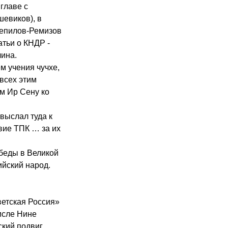
главе с
евиков), в
цепилов-Ремизов
атьи о КНДР -
лина.
м учения чучхе,
всех этим
м Ир Сену ко
выслал туда к
вие ТПК … за их
обеды в Великой
ийский народ.
ветская Россия»
исле Нине
кий подвиг,