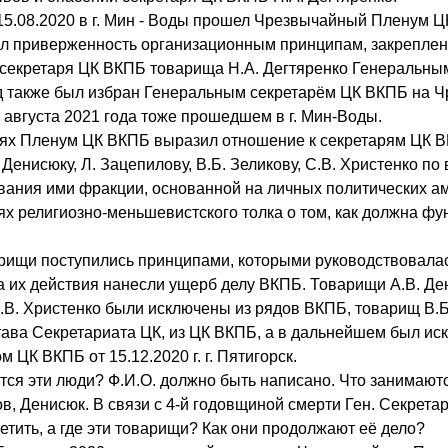
 15.08.2020 в г. Мин - Воды прошел Чрезвычайный Пленум 
л приверженность организационным принципам, закреплен
 секретаря ЦК ВКПБ товарища Н.А. Дегтяренко Генеральны
д также был избран Генеральным секретарём ЦК ВКПБ на 
 августа 2021 года тоже прошедшем в г. Мин-Воды.
ях Пленум ЦК ВКПБ выразил отношение к секретарям ЦК 
Денисюку, Л. Зацепилову, В.Б. Зеликову, С.В. Христенко по
вания ими фракции, основанной на личных политических а
ях религиозно-меньшевистского толка о том, как должна ф
рищи поступились принципами, которыми руководствовала
 а их действия нанесли ущерб делу ВКПБ. Товарищи А.В. Де
С.В. Христенко были исключены из рядов ВКПБ, товарищ В.Б
тава Секретариата ЦК, из ЦК ВКПБ, а в дальнейшем был ис
 ЦК ВКПБ от 15.12.2020 г. г. Пятигорск.
ются эти люди? Ф.И.О. должно быть написано. Что занимают
в, Денисюк. В связи с 4-й годовщиной смерти Ген. Секрет
тить, а где эти товарищи? Как они продолжают её дело?