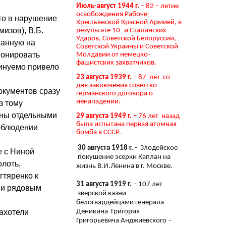
Июль-август 1944 г.
– 82 – летие
освобождения Рабоче-
то в нарушение
Крестьянской Красной Армией, в
изов), В.Б.
результате 10- и Сталинских
Ударов, Советской Белоруссии,
ванную на
Советской Украины и Советской
ионировать
Молдавии от немецко-
фашистских захватчиков.
минуемо привело
23 августа 1939 г.
– 87 лет со
дня заключения советско-
окументов сразу
германского договора о
ненападении.
з тому
ены отдельными
29 августа 1949 г. –
76 лет назад
была испытана первая атомная
соблюдении
бомба в СССР.
30 августа 1918 г.
- Злодейское
е с Ниной
покушение эсерки Каплан на
олоть,
жизнь В.И.Ленина в г. Москве.
гтяренко к
31 августа 1919 г.
– 107 лет
 и рядовым
зверской казни
белогвардейцами генерала
Деникина Григория
ахотели
Григорьевича Анджиевского –