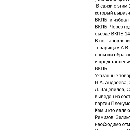
В связи с этим
который вырази
ВКПБ, и избрал
ВКПБ. Через го
съезде ВКПБ 14
В постановлени
товарищам А.В. 
попытки образо
и представлени
ВКПБ.
Указанные това
Н.А. Андреева,
Л. Зацепилов, 
выведен из сос
партии Пленумом
Кем и кто явля
Ремизов, Зелико
необходимо отме