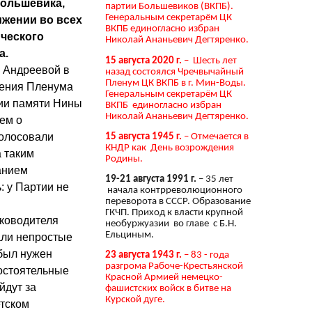
большевика,
партии Большевиков (ВКПБ).
Генеральным секретарём ЦК
ижении во всех
ВКПБ единогласно избран
ческого
Николай Ананьевич Дегтяренко.
а.
15 августа 2020 г.
– Шесть лет
 Андреевой в
назад состоялся Чречвычайный
Пленум ЦК ВКПБ в г. Мин-Воды.
ления Пленума
Генеральным секретарём ЦК
нии памяти Нины
ВКПБ единогласно избран
Николай Ананьевич Дегтяренко.
ем о
голосовали
15 августа 1945 г.
– Отмечается в
КНДР как День возрождения
а таким
Родины.
анием
19-21 августа 1991 г.
– 35 лет
: у Партии не
начала контрреволюционного
переворота в СССР. Образование
ГКЧП. Приход к власти крупной
уководителя
необуржуазии во главе с Б.Н.
Ельциным.
али непростые
 был нужен
23 августа 1943 г.
– 83 - года
разгрома Рабоче-Крестьянской
мостоятельные
Красной Армией немецко-
йдут за
фашистских войск в битве на
Курской дуге.
етском