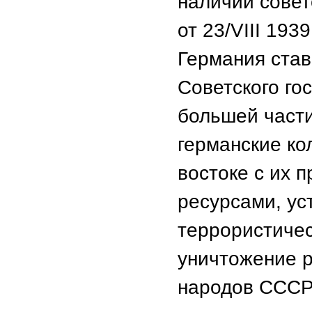
наличии совет
от 23/VΙΙΙ 19
Германия став
Советского го
большей част
германские ко
востоке с их 
ресурсами, ус
террористичес
уничтожение р
народов СССР