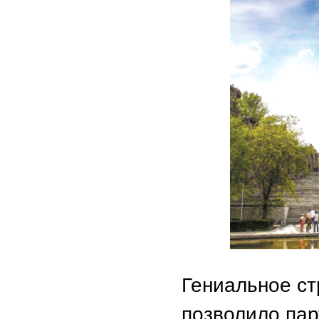
Гениальное с
позволило па