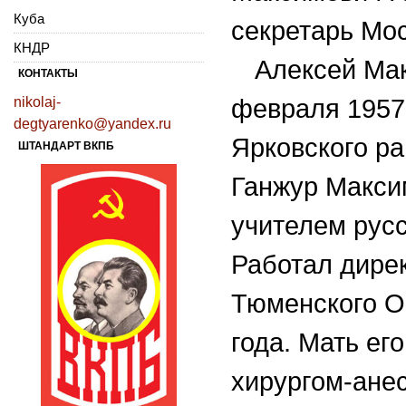
Куба
секретарь Мо
КНДР
Алексей Ма
КОНТАКТЫ
nikolaj-
февраля 1957 
degtyarenko@yandex.ru
Ярковского р
ШТАНДАРТ ВКПБ
Ганжур Макси
учителем русс
Работал дире
Тюменского 
года.
Мать
его
хирургом-ане