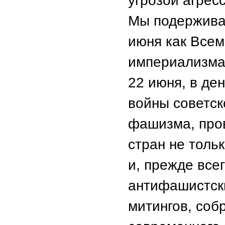
угрозой агрес
Мы подержива
июня как Все
империализма
22 июня, в де
войны советск
фашизма, пров
стран не толь
и, прежде все
антифашистски
митингов, соб