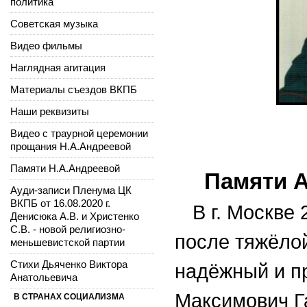
политика
Советская музыка
Видео фильмы
Наглядная агитация
Материалы съездов ВКПБ
Наши реквизиты
Видео с траурной церемонии
прощания Н.А.Андреевой
Памяти Н.А.Андреевой
Памяти А
Ауди-записи Пленума ЦК
ВКПБ от 16.08.2020 г.
В г. Москве 
Денисюка А.В. и Христенко
С.В. - новой религиозно-
после тяжёло
меньшевистской партии
Стихи Дьяченко Виктора
надёжный и п
Анатольевича
Максимович Г
В СТРАНАХ СОЦИАЛИЗМА