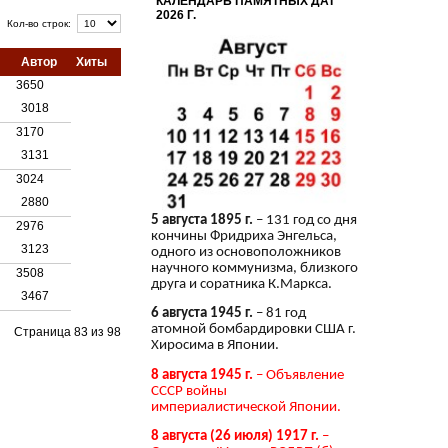
КАЛЕНДАРЬ ПАМЯТНЫХ ДАТ
2026 Г.
Кол-во строк:
Автор
Хиты
3650
3018
3170
3131
3024
2880
5 августа 1895 г.
– 131 год со дня
2976
кончины Фридриха Энгельса,
3123
одного из основоположников
научного коммунизма, близкого
3508
друга и соратника К.Маркса.
3467
6 августа 1945 г.
– 81 год
атомной бомбардировки США г.
Страница 83 из 98
Хиросима в Японии.
8 августа 1945 г.
– Объявление
СССР войны
империалистической Японии.
8 августа (26 июля) 1917 г.
–