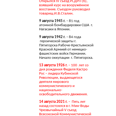
Открылся IV съезд РСДРП (б),
взявший курс на вооружённое
восстание. Съездом руководил
товарищ И.В.Сталин.
9 августа 1945 г.
– 81 год
атомной бомбардировки США г.
Нагасаки в Японии.
9 августа 1942 г.
– 84 года
героической защиты г.
Пятигорска Рабоче-Крестьянской
Красной Армией от немецко-
фашистских войск Германии.
Начало оккупации г. Пятигорска.
13 августа 1926 г.
– 100 лет со
дня рождения Фиделя Кастро
Рус – лидера Кубинской
Революции, выдающегося
деятеля мирового
коммунистического и
национально-
освободительного движения.
14 августа 2021 г.
– Пять лет
назад состоялся в г. Мин-Воды
Чрезвычайный V съезд
Всесоюзной Коммунистической