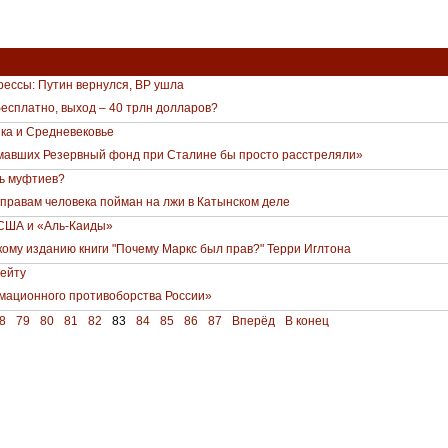
ессы: Путин вернулся, BP ушла
бесплатно, выход – 40 трлн долларов?
ка и Средневековье
мавших Резервный фонд при Сталине бы просто расстреляли»
ть муфтиев?
 правам человека пойман на лжи в Катынском деле
США и «Аль-Каиды»
кому изданию книги "Почему Маркс был прав?" Терри Иглтона
гейту
мационного противоборства России»
8
79
80
81
82
83
84
85
86
87
Вперёд
В конец