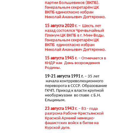
партии Большевиков (ВКПБ).
Генеральным секретарём ЦК
ВКПБ единогласно избран
Николай Ананьевич Дегтяренко.
15 августа 2020 г.
– Шесть лет
назад состоялся Чречвычайный
Пленум ЦК ВКПБ в г. Мин-Воды.
Генеральным секретарём ЦК
ВКПБ единогласно избран
Николай Ананьевич Дегтяренко.
15 августа 1945 г.
– Отмечается в
КНДР как День возрождения
Родины.
19-21 августа 1991 г.
– 35 лет
начала контрреволюционного
переворота в СССР. Образование
ГКЧП. Приход к власти крупной
необуржуазии во главе с Б.Н.
Ельциным.
23 августа 1943 г.
– 83 - года
разгрома Рабоче-Крестьянской
Красной Армией немецко-
фашистских войск в битве на
Курской дуге.