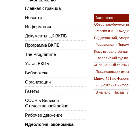
ГЛАВНОЕ МЕНЮ
Главная страница
Новости
Заголовок
Обзор зарубежной пр
Информация
Россия и ВТО: вход 
Документы ЦК ВКПБ
Радзиховский, Амери
Программа ВКПБ
Геращенко: «Приду
Кому выгодно убива
The Programme
Европейский суд по
Устав ВКПБ
«Священный союз» 
Предисловие к русс
Библиотека
Минус 451 по Фарен
Организации
«О Доктрине инфор
Газеты
В начало
Назад
7
СССР в Великой
Отечественной войне
Рабочее движение
Идеология, экономика,