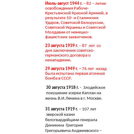
Июль-август 1944 г.
– 82 – летие
освобождения Рабоче-
Крестьянской Красной Армией, в
результате 10- и Сталинских
Ударов, Советской Белоруссии,
Советской Украины и Советской
Молдавии от немецко-
фашистских захватчиков.
23 августа 1939 г.
– 87 лет со
дня заключения советско-
германского договора о
ненападении.
29 августа 1949 г. –
76 лет назад
была испытана первая атомная
бомба в СССР.
30 августа 1918 г.
- Злодейское
покушение эсерки Каплан на
жизнь В.И.Ленина в г. Москве.
31 августа 1919 г.
– 107 лет
зверской казни
белогвардейцами генерала
Деникина Григория
Григорьевича Анджиевского –