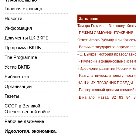
ГЛАВНОЕ МЕНЮ
Главная страница
Новости
Заголовок
Тамара Рохлина - Зюганову: Хват
Информация
РЕЖИМ САМОУНИЧТОЖЕНИЯ
Документы ЦК ВКПБ
Ответ Игорю Губкину, или Как со
Программа ВКПБ
Величие государства определяе
• С. Бычков: История православн
The Programme
«Империи и финансовые системы
Устав ВКПБ
«Идеология развития России и Е
Разгул этнической преступности
Библиотека
НАШ И ИХ ПРАЗДНИК ПОБЕДЫ
Организации
Рассерженный ценами средний 
Газеты
В начало
Назад
82
83
84
8
СССР в Великой
Отечественной войне
Рабочее движение
Идеология, экономика,