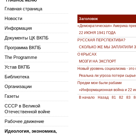
ГЛАВНОЕ МЕНЮ
Главная страница
Новости
Заголовок
«Демократическая» Америка пр
Информация
22 ИЮНЯ 1941 ГОДА
Документы ЦК ВКПБ
РУССКАЯ ПЕРСПЕКТИВА?
Программа ВКПБ
СКОЛЬКО ЖЕ МЫ ЗАПЛАТИЛИ 
О КРЫСАХ
The Programme
МОЗГИ НА ЭКСПОРТ
Устав ВКПБ
Новый уровень социализма - это
Реальна ли угроза потери сырь
Библиотека
Предки мои были рабами
Организации
«Информационная война и 22 и
Газеты
В начало
Назад
81
82
83
8
СССР в Великой
Отечественной войне
Рабочее движение
Идеология, экономика,