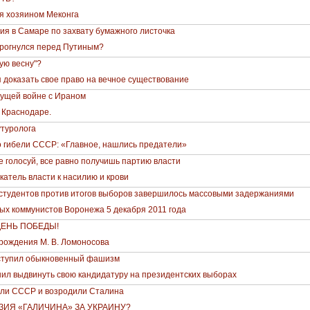
я хозяином Меконга
я в Самаре по захвату бумажного листочка
прогнулся перед Путиным?
ую весну"?
 доказать свое право на вечное существование
ущей войне с Ираном
. Краснодаре.
утуролога
 гибели СССР: «Главное, нашлись предатели»
не голосуй, все равно получишь партию власти
катель власти к насилию и крови
 студентов против итогов выборов завершилось массовыми задержаниями
х коммунистов Воронежа 5 декабря 2011 года
ЕНЬ ПОБЕДЫ!
 рождения М. В. Ломоносова
аступил обыкновенный фашизм
ил выдвинуть свою кандидатуру на президентских выборах
ли СССР и возродили Сталина
ЗИЯ «ГАЛИЧИНА» ЗА УКРАИНУ?