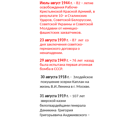
Июль-август 1944 г.
– 82 – летие
освобождения Рабоче-
Крестьянской Красной Армией, в
результате 10- и Сталинских
Ударов, Советской Белоруссии,
Советской Украины и Советской
Молдавии от немецко-
фашистских захватчиков.
23 августа 1939 г.
– 87 лет со
дня заключения советско-
германского договора о
ненападении.
29 августа 1949 г. –
76 лет назад
была испытана первая атомная
бомба в СССР.
30 августа 1918 г.
- Злодейское
покушение эсерки Каплан на
жизнь В.И.Ленина в г. Москве.
31 августа 1919 г.
– 107 лет
зверской казни
белогвардейцами генерала
Деникина Григория
Григорьевича Анджиевского –