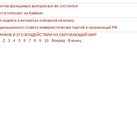
ротив фальшивых выборов все же состоялся
сти голосуют на Кавказе
о кодекса в интересах олигархов началась
динационного Совета коммунистических партий и организаций РФ
БАНКОВ И ЕГО ВОЗДЕЙСТВИИ НА ОКРУЖАЮЩИЙ МИР
2
3
4
5
6
7
8
9
10
Вперёд
В конец