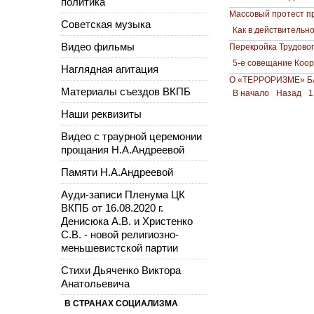
политика
Массовый протест п
Советская музыка
Как в действительно
Видео фильмы
Перекройка Трудовог
5-е совещание Коор
Наглядная агитация
О «ТЕРРОРИЗМЕ» 
Материалы съездов ВКПБ
В начало
Назад
1
Наши реквизиты
Видео с траурной церемонии
прощания Н.А.Андреевой
Памяти Н.А.Андреевой
Ауди-записи Пленума ЦК
ВКПБ от 16.08.2020 г.
Денисюка А.В. и Христенко
С.В. - новой религиозно-
меньшевистской партии
Стихи Дьяченко Виктора
Анатольевича
В СТРАНАХ СОЦИАЛИЗМА