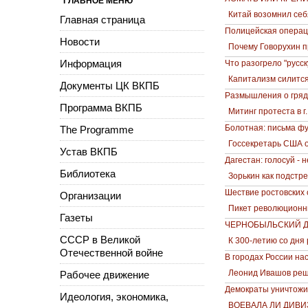
ГЛАВНОЕ МЕНЮ
Китай возомнил себ
Главная страница
Полицейская операци
Новости
Почему Говорухин 
Информация
Что разогрело "русск
Капитализм силится
Документы ЦК ВКПБ
Размышления о гряд
Программа ВКПБ
Митинг протеста в г
Болотная: письма ф
The Programme
Госсекретарь США о
Устав ВКПБ
Дагестан: голосуй - 
Библиотека
Зорькин как подстре
Шествие ростовских
Организации
Пикет революционны
Газеты
ЧЕРНОБЫЛЬСКИЙ Д
СССР в Великой
К 300-летию со дня
Отечественной войне
В городах России н
Леонид Ивашов реш
Рабочее движение
Демократы уничтожи
Идеология, экономика,
ВОЕВАЛА ЛИ ДИВИ