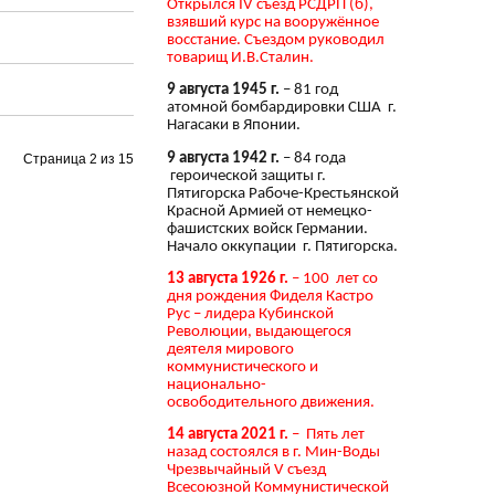
Открылся IV съезд РСДРП (б),
взявший курс на вооружённое
восстание. Съездом руководил
товарищ И.В.Сталин.
9 августа 1945 г.
– 81 год
атомной бомбардировки США г.
Нагасаки в Японии.
9 августа 1942 г.
– 84 года
Страница 2 из 15
героической защиты г.
Пятигорска Рабоче-Крестьянской
Красной Армией от немецко-
фашистских войск Германии.
Начало оккупации г. Пятигорска.
13 августа 1926 г.
– 100 лет со
дня рождения Фиделя Кастро
Рус – лидера Кубинской
Революции, выдающегося
деятеля мирового
коммунистического и
национально-
освободительного движения.
14 августа 2021 г.
– Пять лет
назад состоялся в г. Мин-Воды
Чрезвычайный V съезд
Всесоюзной Коммунистической