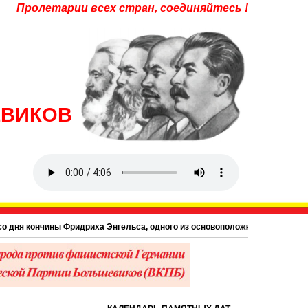
Пролетарии всех стран, соединяйтесь !
ЕВИКОВ
ня кончины Фридриха Энгельса, одного из основоположников научного комму