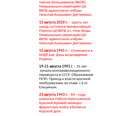
партии Большевиков (ВКПБ).
Генеральным секретарём ЦК
ВКПБ единогласно избран
Николай Ананьевич Дегтяренко.
15 августа 2020 г.
– Шесть лет
назад состоялся Чречвычайный
Пленум ЦК ВКПБ в г. Мин-Воды.
Генеральным секретарём ЦК
ВКПБ единогласно избран
Николай Ананьевич Дегтяренко.
15 августа 1945 г.
– Отмечается в
КНДР как День возрождения
Родины.
19-21 августа 1991 г.
– 35 лет
начала контрреволюционного
переворота в СССР. Образование
ГКЧП. Приход к власти крупной
необуржуазии во главе с Б.Н.
Ельциным.
23 августа 1943 г.
– 83 - года
разгрома Рабоче-Крестьянской
Красной Армией немецко-
фашистских войск в битве на
Курской дуге.