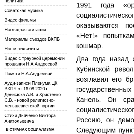
политика
1991 года «ор
Советская музыка
социалистическо
Видео фильмы
оказываются по
Наглядная агитация
«Нет!» попытка
Материалы съездов ВКПБ
кошмар.
Наши реквизиты
Два года назад 
Видео с траурной церемонии
прощания Н.А.Андреевой
Кубинской рево
Памяти Н.А.Андреевой
возглавил его б
Ауди-записи Пленума ЦК
государственных
ВКПБ от 16.08.2020 г.
Денисюка А.В. и Христенко
Канель. Он ср
С.В. - новой религиозно-
меньшевистской партии
социалистическо
Стихи Дьяченко Виктора
Россию, он демо
Анатольевича
Следующим пункт
В СТРАНАХ СОЦИАЛИЗМА