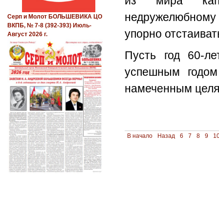
из мира капи
недружелюбному 
Серп и Молот БОЛЬШЕВИКА ЦО
ВКПБ, № 7-8 (392-393) Июль-
упорно отстаива
Август 2026 г.
Пусть год 60-л
успешным годом
намеченным целя
В начало
Назад
6
7
8
9
1