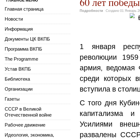
60 лет побед
ГЛАВНОЕ МЕНЮ
Главная страница
Подробности
Создано
01 Январь 2
Новости
Информация
Документы ЦК ВКПБ
1 января респ
Программа ВКПБ
революции 1959
The Programme
армия, ведомая 
Устав ВКПБ
среди которых в
Библиотека
вступила в столи
Организации
Газеты
С того дня Куби
СССР в Великой
капитализма и 
Отечественной войне
Усилиями внеш
Рабочее движение
развалены СССР 
Идеология, экономика,