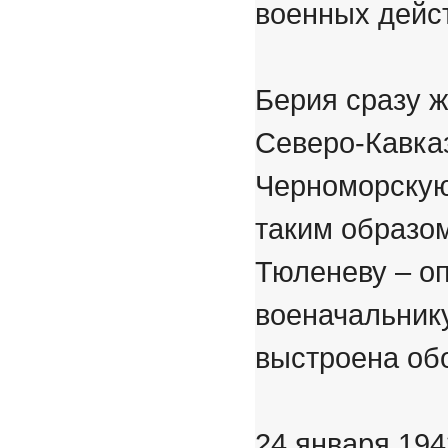
военных дейс
Берия сразу ж
Северо-Кавка
Черноморскую 
таким образо
Тюленеву – о
военачальнику
выстроена об
24 января 194