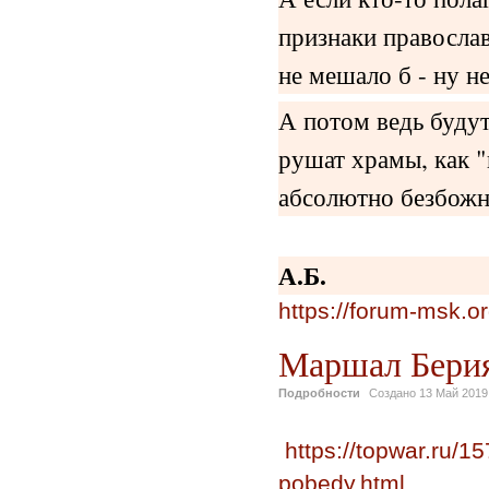
признаки православ
не мешало б - ну н
А потом ведь будут
рушат храмы, как "
абсолютно безбожн
А.Б.
https://forum-msk.o
Маршал Берия
Подробности
Создано
13 Май 2019
https://topwar.ru/15
pobedy.html