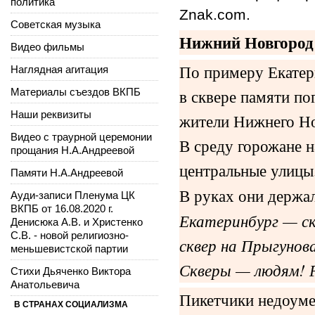
политика
Znak.com.
Советская музыка
Нижний Новгород:
Видео фильмы
По примеру Екатер
Наглядная агитация
в сквере памяти п
Материалы съездов ВКПБ
Наши реквизиты
жители Нижнего Но
Видео с траурной церемонии
В среду горожане 
прощания Н.А.Андреевой
центральные улиц
Памяти Н.А.Андреевой
В руках они держа
Ауди-записи Пленума ЦК
ВКПБ от 16.08.2020 г.
Екатеринбург — с
Денисюка А.В. и Христенко
С.В. - новой религиозно-
сквер на Прыгунов
меньшевистской партии
Скверы — людям! 
Стихи Дьяченко Виктора
Анатольевича
Пикетчики недоуме
В СТРАНАХ СОЦИАЛИЗМА