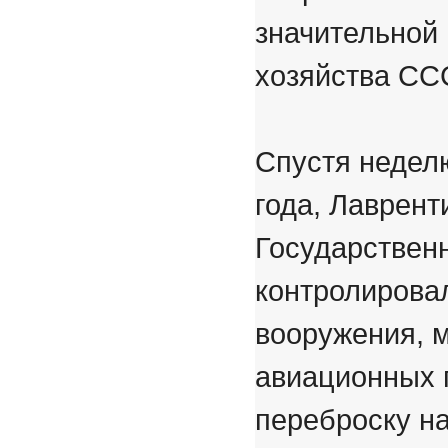
значительной 
хозяйства СС
Спустя недел
года, Лаврент
Государствен
контролировал
вооружения, 
авиационных 
переброску н