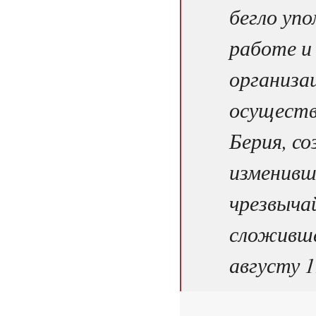
бегло уп
работе и
организа
осуществ
Берия, со
изменивш
чрезвыча
сложивше
августу 1