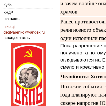
и зачем вообще она
Куба
храмов.
КНДР
КОНТАКТЫ
Ранее противостоя
nikolaj-
религиозного объе
degtyarenko@yandex.ru
одни исполнили па
ШТАНДАРТ ВКПБ
Пока разрешение н
получено, а потом
оглядываются на Е
смело и креативно 
Челябинск: Хотит
Похожие события се
года планируют нач
сквере напротив Ю