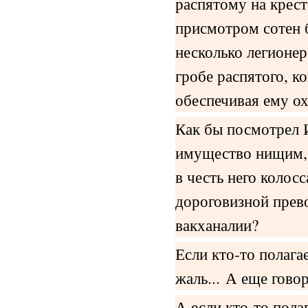
распятому на крест
присмотром сотен 
несколько легионер
гробе распятого, 
обеспечивая ему охр
Как бы посмотрел 
имущество нищим, 
в честь него колос
дороговизной прев
вакханалии?
Если кто-то полагае
жаль... А еще гово
А если кто-то пола