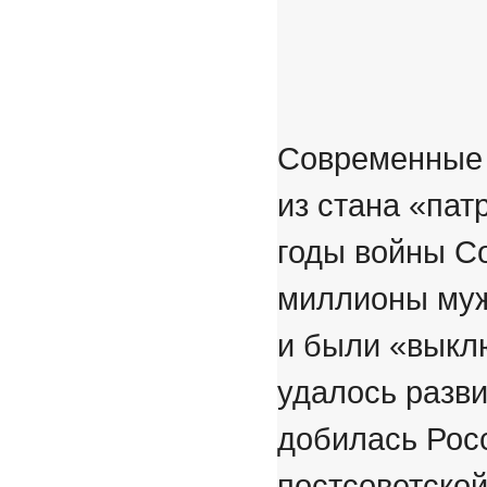
Современные 
из стана «пат
годы войны Со
миллионы муж
и были «выкл
удалось разви
добилась Росс
постсоветско