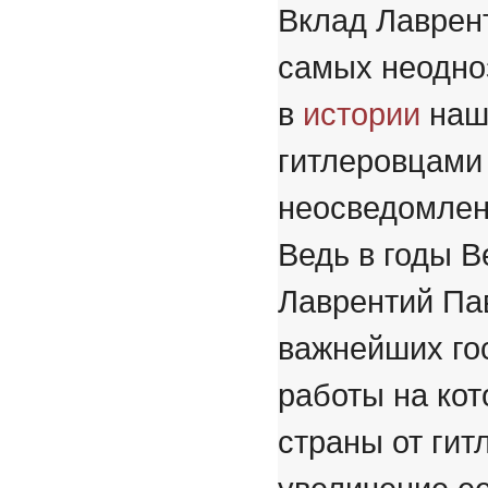
Вклад Лаврент
самых неодно
в
истории
наше
гитлеровцами
неосведомлен
Ведь в годы 
Лаврентий Па
важнейших го
работы на ко
страны от гит