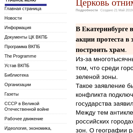
Церковь отним
ГЕОПОЛИТИКА
ГЛАВНОЕ МЕНЮ
Главная страница
Подробности
Создано
21 Май 2019
Новости
В Екатеринбурге 
Информация
акции протеста в 
Документы ЦК ВКПБ
Программа ВКПБ
построить храм
.
The Programme
Из-за многотысячн
Устав ВКПБ
том, что среди гор
Библиотека
зеленой зоны.
Организации
Такое заявление б
конфликта подключ
Газеты
государства заяви
СССР в Великой
Отечественной войне
Между тем антикле
Рабочее движение
российских города
Идеология, экономика,
зон. О географии 