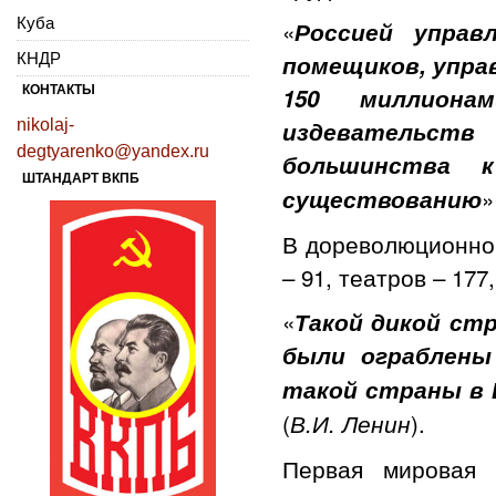
Куба
«
Россией управ
КНДР
помещиков, упра
КОНТАКТЫ
150 миллиона
nikolaj-
издевательст
degtyarenko@yandex.ru
большинства 
ШТАНДАРТ ВКПБ
»
существованию
В дореволюционно
– 91, театров – 177
«
Такой дикой ст
были ограблены
такой страны в 
(
).
В.И. Ленин
Первая мировая 