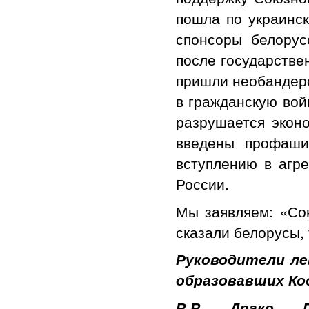
пошла по украинс
спонсоры белорус
после государстве
пришли необандеро
в гражданскую вой
разрушается эконо
введены профаши
вступлению в агр
России.
Мы заявляем: «Со
сказали белорусы, 
Руководители ле
образовавших Ко
В.В. Драко, П