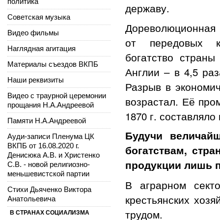
политика
державу.
Советская музыка
Дореволюционная 
Видео фильмы
от передовых ка
Наглядная агитация
богатство страны
Материалы съездов ВКПБ
Англии – в 4,5 раз
Наши реквизиты
Разрыв в экономич
Видео с траурной церемонии
возрастал. Её пр
прощания Н.А.Андреевой
1870 г. составляло 
Памяти Н.А.Андреевой
Будучи величай
Ауди-записи Пленума ЦК
ВКПБ от 16.08.2020 г.
богатствам, стр
Денисюка А.В. и Христенко
продукции лишь п
С.В. - новой религиозно-
меньшевистской партии
В аграрном сект
Стихи Дьяченко Виктора
крестьянских хозя
Анатольевича
трудом.
В СТРАНАХ СОЦИАЛИЗМА