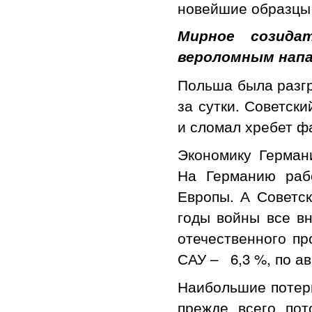
новейшие образцы
Мирное созида
вероломным напа
Польша была разгр
за сутки. Советск
и сломал хребет ф
Экономику Герман
На Германию раб
Европы. А Советс
годы войны все в
отечественного пр
САУ – 6,3 %, по ав
Наибольшие потери
прежде всего пот