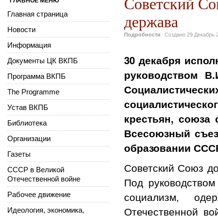
Советский Со
ГЛАВНОЕ МЕНЮ
Главная страница
держава
Новости
Подробности
Создано
29 Декабрь 
Информация
30 декабря исполн
Документы ЦК ВКПБ
руководством В.
Программа ВКПБ
Социалистиче
The Programme
социалистическог
Устав ВКПБ
крестьян, союза
Библиотека
Всесоюзный съез
Организации
образовании ССС
Газеты
Советский Союз до
СССР в Великой
Отечественной войне
Под руководством
социализм, од
Рабочее движение
Отечественной во
Идеология, экономика,