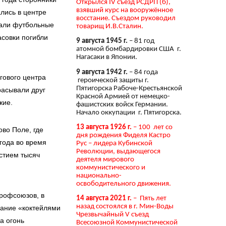
Открылся IV съезд РСДРП (б),
взявший курс на вооружённое
лись в центре
восстание. Съездом руководил
дали футбольные
товарищ И.В.Сталин.
асовки погибли
9 августа 1945 г.
– 81 год
атомной бомбардировки США г.
Нагасаки в Японии.
9 августа 1942 г.
– 84 года
гового центра
героической защиты г.
Пятигорска Рабоче-Крестьянской
расывали друг
Красной Армией от немецко-
жие.
фашистских войск Германии.
Начало оккупации г. Пятигорска.
13 августа 1926 г.
– 100 лет со
во Поле, где
дня рождения Фиделя Кастро
года во время
Рус – лидера Кубинской
Революции, выдающегося
стием тысяч
деятеля мирового
коммунистического и
национально-
освободительного движения.
рофсоюзов, в
14 августа 2021 г.
– Пять лет
назад состоялся в г. Мин-Воды
дание «коктейлями
Чрезвычайный V съезд
а огонь
Всесоюзной Коммунистической