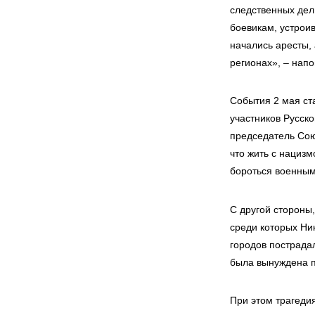
следственных дел 
боевикам, устрои
начались аресты, 
регионах», – напо
События 2 мая ст
участников Русск
председатель Сою
что жить с нацизм
бороться военным
С другой стороны
среди которых Ник
городов пострадал
была вынуждена п
При этом трагедия