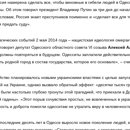
ссия намерена сделать все, чтобы виновные в гибели людей в Одес
ны. Об этом говорил президент Владимир Путин за три дня до нач
 словам, Россия знает преступников поименно и «сделает все для т
и предать суду».
агических событий 2 мая 2014 года – нацистская идеология омерзи
говорит депутат Одесского областного совета VI созыва
Алексей А
должны повторяться в будущем. Одесситы заплатили действительн
уть родной город в состав государства, которое его основало», – счи
йство планировалось новыми украинскими властями с целью запуга
ей на Украине, однако вызвало обратный эффект: «десятки тысяч 
были настолько глубоко тронуты этой трагедией, что приехали в Д
й гадины». «Этот порыв сочувствия простых, не вовлеченных в укр
ость и доброта помогли одесситам не утратить веру в человечность
а последние десять лет в Одессе выросло новое поколение людей, 
нависти ко всему русскому. «Старшее поколение, к сожалению, ухо