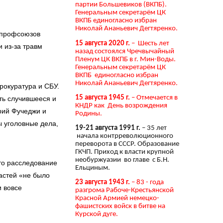
партии Большевиков (ВКПБ).
Генеральным секретарём ЦК
ВКПБ единогласно избран
Николай Ананьевич Дегтяренко.
е профсоюзов
15 августа 2020 г.
– Шесть лет
и из-за травм
назад состоялся Чречвычайный
Пленум ЦК ВКПБ в г. Мин-Воды.
Генеральным секретарём ЦК
ВКПБ единогласно избран
Николай Ананьевич Дегтяренко.
рокуратура и СБУ.
15 августа 1945 г.
– Отмечается в
ть случившееся и
КНДР как День возрождения
рий Фучеджи и
Родины.
ы уголовные дела,
19-21 августа 1991 г.
– 35 лет
начала контрреволюционного
переворота в СССР. Образование
ГКЧП. Приход к власти крупной
необуржуазии во главе с Б.Н.
то расследование
Ельциным.
астей «не было
23 августа 1943 г.
– 83 - года
и вовсе
разгрома Рабоче-Крестьянской
Красной Армией немецко-
фашистских войск в битве на
Курской дуге.