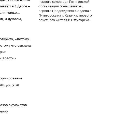
первого секретаря Пятигорской
зывают в Одессе –
организации большевиков,
первого Председателя Совдепа г.
ели жилье...
Пятигорска на г. Казачка, первого
в, и думаем,
почётного жителя г. Пятигорска.
открыто, «потому
потому что связана
орые
 власть и
формирование
ман
, депутат
юзов активистов
ления