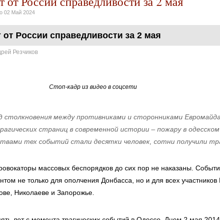
 от России справедливости за 2 мая
но
02 Май 2024
 от России справедливости за 2 мая
рей Резчиков
Стоп-кадр из видео в соцсети
д столкновения между противниками и сторонниками Евромайда
рагических страниц в современной истории – пожару в одесско
твами тех событий стали десятки человек, сотни получили т
ровокаторы массовых беспорядков до сих пор не наказаны. Событи
том не только для ополчения Донбасса, но и для всех участников 
ове, Николаеве и Запорожье.
ять лет с момента трагических событий в Одессе. Днем 2 мая 2014