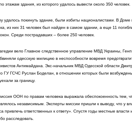
о этажам здания, из которого удалось вывести около 350 человек.
ому удалось покинуть здание, были избиты националистами. В Дом
ка, из них 31 человек был найден в самом здании, а еще 11 погибл
 окон. Среди пострадавших – более 250 человек.
агедии вело Главное следственное управление МВД Украины, Генп
обвиняли одесскую милицию в неспособности вовремя предотврати
тивистов Антимайдана. Экс-начальник МВД Одесской области Дмит
ого ГУ ГСЧС Руслан Боделан, в отношении которых были возбужден
ехали за границу.
иссия ООН по правам человека выражала обеспокоенность тем, ч
влялось независимым. Эксперты миссии пришли к выводу, что у вл
а привлечь ответственных к ответу». Спустя годы местные власти 
ибо расследовать.