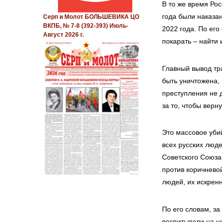
В то же время Ро
года были наказа
Серп и Молот БОЛЬШЕВИКА ЦО
ВКПБ, № 7-8 (392-393) Июль-
2022 года. По его
Август 2026 г.
покарать – найти 
Главный вывод тр
быть уничтожена, 
преступления не 
за то, чтобы верн
Это массовое уби
всех русских люд
Советского Союза 
против коричнево
людей, их искренн
По его словам, з
воспитывали на не