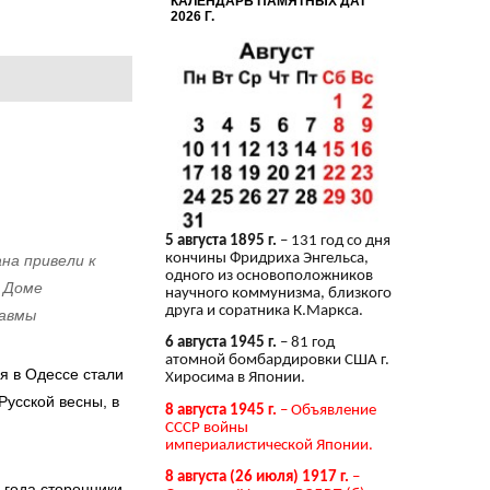
КАЛЕНДАРЬ ПАМЯТНЫХ ДАТ
2026 Г.
5 августа 1895 г.
– 131 год со дня
кончины Фридриха Энгельса,
на привели к
одного из основоположников
м Доме
научного коммунизма, близкого
друга и соратника К.Маркса.
равмы
6 августа 1945 г.
– 81 год
атомной бомбардировки США г.
я в Одессе стали
Хиросима в Японии.
Русской весны, в
8 августа 1945 г.
– Объявление
СССР войны
империалистической Японии.
8 августа (26 июля) 1917 г.
–
 года сторонники