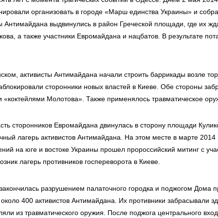
ировали организовать в городе «Марш единства Украины» и собра
ы Антимайдана выдвинулись в район Греческой площади, где их ж
кова, а также участники Евромайдана и нацбатов. В результате пот
иском, активисты Антимайдана начали строить баррикады возле тор
заблокировали сторонники новых властей в Киеве. Обе стороны заб
 и «коктейлями Молотова». Также применялось травматическое ору
сть сторонников Евромайдана двинулась в сторону площади Кулико
чный лагерь активистов Антимайдана. На этом месте в марте 2014 
ений на юге и востоке Украины прошел пророссийский митинг с уча
возник лагерь противников госпереворота в Киеве.
закончилась разрушением палаточного городка и поджогом Дома п
 около 400 активистов Антимайдана. Их противники забрасывали з
ляли из травматического оружия. После поджога центрального вход