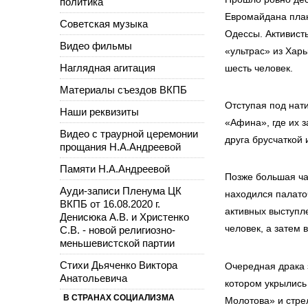
политика
Евромайдана план
Советская музыка
Одессы. Активист
Видео фильмы
«ультрас» из Харь
Наглядная агитация
шесть человек.
Материалы съездов ВКПБ
Отступая под нат
Наши реквизиты
«Афина», где их 
Видео с траурной церемонии
друга брусчаткой
прощания Н.А.Андреевой
Памяти Н.А.Андреевой
Позже большая ча
Ауди-записи Пленума ЦК
находился палато
ВКПБ от 16.08.2020 г.
активных выступл
Денисюка А.В. и Христенко
человек, а затем 
С.В. - новой религиозно-
меньшевистской партии
Стихи Дьяченко Виктора
Очередная драка 
Анатольевича
котором укрылись
В СТРАНАХ СОЦИАЛИЗМА
Молотова» и стре