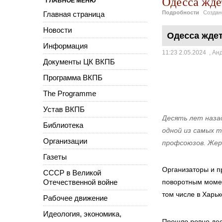
Одесса ждет
ГЛАВНОЕ МЕНЮ
Подробности
Созда
Главная страница
Новости
Одесса ждет
Информация
11:23 2.05.2024
,
Анд
Документы ЦК ВКПБ
Программа ВКПБ
The Programme
Устав ВКПБ
Десять лет наза
Библиотека
одной из самых т
Организации
профсоюзов. Жер
Газеты
Организаторы и п
СССР в Великой
Отечественной войне
поворотным момен
том числе в Харьк
Рабочее движение
Идеология, экономика,
Прошло ровно дес