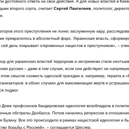
ли достойного ответа на свои действия. А для новых властей в Киев
дьми второго сорта, считает
Сергей Пантелеев
, политолог, директ
я.
аторов этого преступления не понес заслуженную кару, расследов
вие превратилось в абсолютный фарс. Украинская власть, сформи
 сей день покрывает откровенных нацистов и преступников», – отме
х пор для украинских властей терроризм и экстремизм стали неотъ
нии русских – даже в том случае, если они действуют не напрямую
этом смысле схожесть одесской трагедии и, например, теракта в 
ганизаторов: в обоих случаях для максимизации жертв и устрашаю
я поджог.
в Доме профсоюзов бандеровская идеология возобладала в полити
енные обстрелы Донбасса. Потом начались репрессии в отношении
я Бузину. Все это происходило в рамках нацистской идеологии и 
ство борьбы с Россией», – соглашается Шеслер.