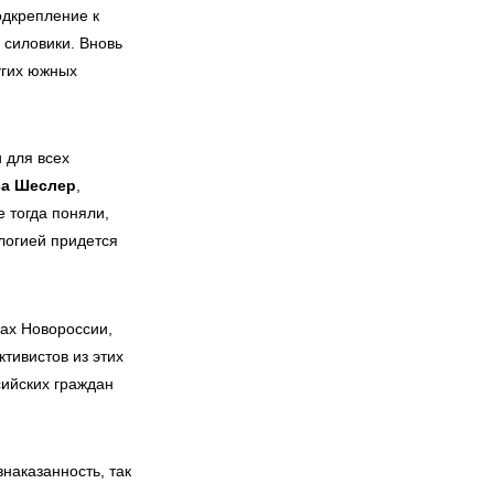
одкрепление к
 силовики. Вновь
угих южных
 для всех
са Шеслер
,
 тогда поняли,
ологией придется
ах Новороссии,
тивистов из этих
сийских граждан
наказанность, так