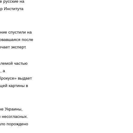
е русские на
ор Института
ание спустили на
ровавшаяся после
чает эксперт.
емлемой частью
, а
«Крокусе» выдает
щей картины в
ке Украины,
 несогласных.
было порождено