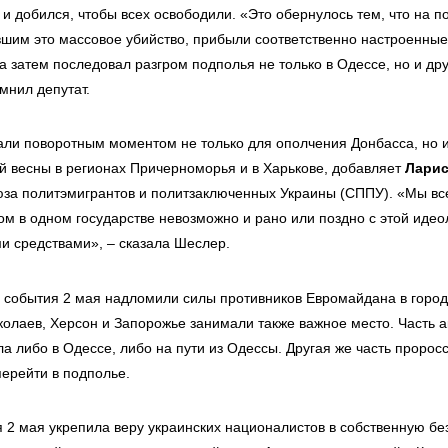
и добился, чтобы всех освободили. «Это обернулось тем, что на п
вшим это массовое убийство, прибыли соответственно настроенные
а затем последовал разгром подполья не только в Одессе, но и др
мнил депутат.
али поворотным моментом не только для ополчения Донбасса, но и
ой весны в регионах Причерноморья и в Харькове, добавляет
Лари
за политэмигрантов и политзаключенных Украины (СППУ). «Мы все
ом в одном государстве невозможно и рано или поздно с этой иде
и средствами», – сказала Шеслер.
, события 2 мая надломили силы противников Евромайдана в город
олаев, Херсон и Запорожье занимали также важное место. Часть ак
а либо в Одессе, либо на пути из Одессы. Другая же часть пророс
ерейти в подполье.
 2 мая укрепила веру украинских националистов в собственную без