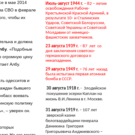
се в мае 2014
Июль-август 1944 г.
– 82 – летие
освобождения Рабоче-
ала СВО в феврале
Крестьянской Красной Армией, в
ого, чтобы их
результате 10- и Сталинских
Ударов, Советской Белоруссии,
Советской Украины и Советской
Молдавии от немецко-
фашистских захватчиков.
тельна и должна
23 августа 1939 г.
– 87 лет со
лбу
. «Подобные
дня заключения советско-
германского договора о
о огромную цену
ненападении.
тает Албу.
29 августа 1949 г. –
76 лет назад
была испытана первая атомная
бомба в СССР.
ть одесситов и
граждан бывшего
30 августа 1918 г.
- Злодейское
покушение эсерки Каплан на
онбасс воевать
жизнь В.И.Ленина в г. Москве.
аинскую политику
31 августа 1919 г.
– 107 лет
», – уверен он.
зверской казни
белогвардейцами генерала
Деникина Григория
которых
Григорьевича Анджиевского –
дит. На его место