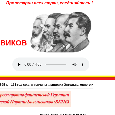
Пролетарии всех стран, соединяйтесь !
ЕВИКОВ
31 год со дня кончины Фридриха Энгельса, одного из основоположников нау