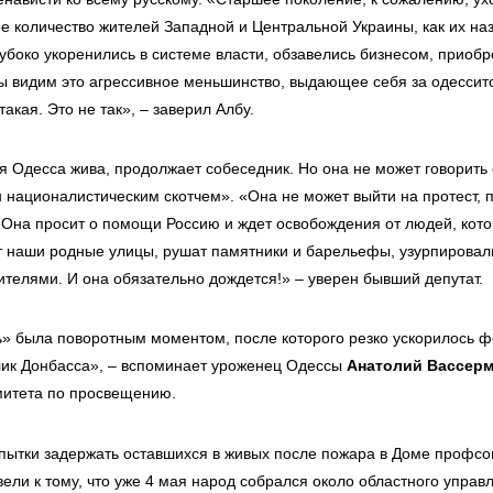
е количество жителей Западной и Центральной Украины, как их на
убоко укоренились в системе власти, обзавелись бизнесом, приобр
ы видим это агрессивное меньшинство, выдающее себя за одессито
такая. Это не так», – заверил Албу.
я Одесса жива, продолжает собеседник. Но она не может говорить 
н националистическим скотчем». «Она не может выйти на протест, 
. Она просит о помощи Россию и ждет освобождения от людей, кот
наши родные улицы, рушат памятники и барельефы, узурпировали
ителями. И она обязательно дождется!» – уверен бывший депутат.
» была поворотным моментом, после которого резко ускорилось 
ик Донбасса», – вспоминает уроженец Одессы
Анатолий Вассер
митета по просвещению.
опытки задержать оставшихся в живых после пожара в Доме профсо
ели к тому, что уже 4 мая народ собрался около областного управ