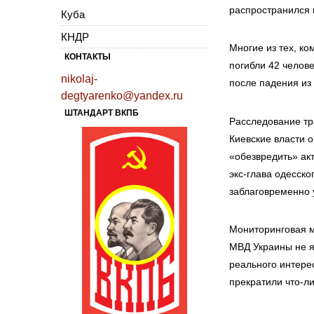
распространился п
Куба
КНДР
Многие из тех, к
КОНТАКТЫ
погибли 42 челове
nikolaj-
после падения из
degtyarenko@yandex.ru
ШТАНДАРТ ВКПБ
Расследование тр
Киевские власти 
«обезвредить» ак
экс-глава одесск
заблаговременно у
Мониторинговая м
МВД Украины не я
реального интерес
прекратили что-л