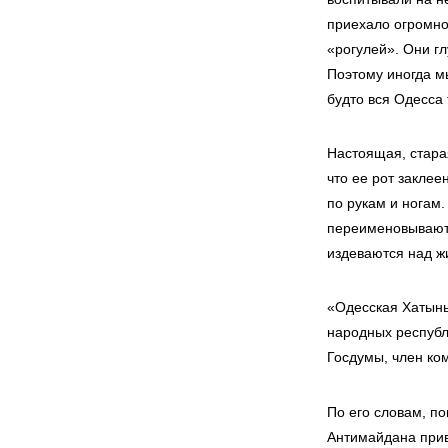
приехало огромно
«рогулей». Они гл
Поэтому иногда м
будто вся Одесса 
Настоящая, стара
что ее рот заклее
по рукам и ногам
переименовывают 
издеваются над ж
«Одесская Хатынь
народных республ
Госдумы, член ко
По его словам, п
Антимайдана прив