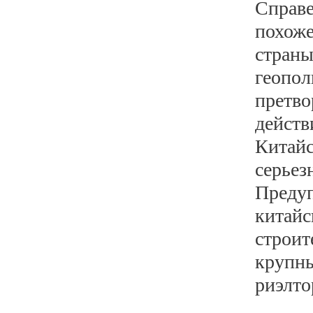
Справе
похоже
страны
геопол
претво
действ
Китайс
серьез
Предуп
китайс
строит
крупны
риэлто