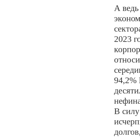
А ведь
эконом
сектор
2023 г
корпо
относи
середи
94,2% 
десяти
нефина
В силу
исчерп
долгов