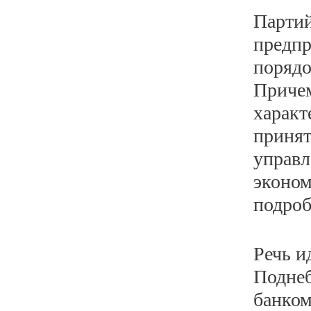
Партий
предпр
порядо
Причем
характ
приня
управл
эконом
подроб
Речь и
Поднеб
банком