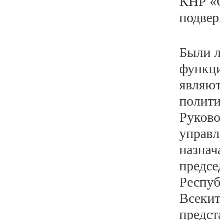
КНР «О
подвер
Были л
функц
являют
полити
Руково
управл
назнач
предсе
Респуб
Всекит
предст