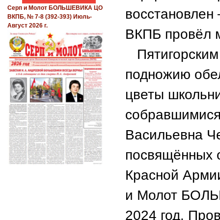
Серп и Молот БОЛЬШЕВИКА ЦО
восстановлен 
ВКПБ, № 7-8 (392-393) Июль-
Август 2026 г.
ВКПБ провёл м
Пятигорским Г
подножию обел
цветы школьни
собравшимися
Васильевна Че
посвящённых о
Красной Арми
и Молот БОЛЬ
2024 год. Про