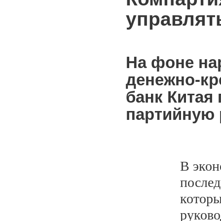
управлят
На фоне на
денежно-кр
банк Китая
партийную 
В экон
послед
которы
руково