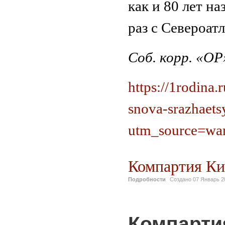
как и 80 лет на
раз с Североат
Соб. корр. «ОР
https://1rodina.
snova-srazhaet
utm_source=warf
Компартия Ки
Подробности
Создано
07 Январь 2
Компарти