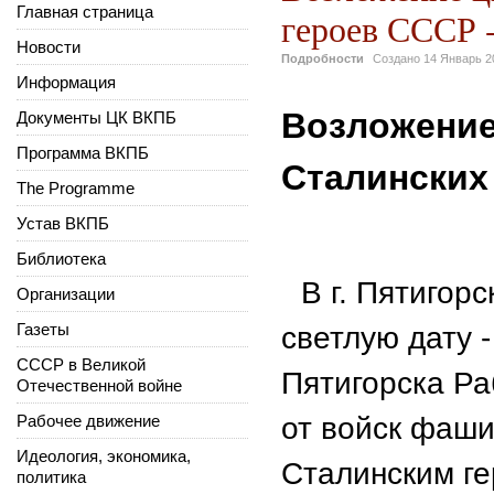
Главная страница
героев СССР -
Новости
Подробности
Создано
14 Январь 2
Информация
Возложение
Документы ЦК ВКПБ
Программа ВКПБ
Сталинских 
The Programme
Устав ВКПБ
Библиотека
В г. Пятигор
Организации
Газеты
светлую дату 
СССР в Великой
Пятигорска Ра
Отечественной войне
Рабочее движение
от войск фаши
Идеология, экономика,
Сталинским г
политика