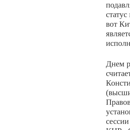
подавл
статус
вот Ки
являет
исполн
Днем р
считае
Консти
(высши
Правов
устано
сессии