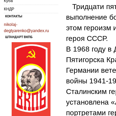
Куба
Тридцати пят
КНДР
выполнение б
КОНТАКТЫ
nikolaj-
этом героизм 
degtyarenko@yandex.ru
героя СССР.
ШТАНДАРТ ВКПБ
В 1968 году в
Пятигорска Кр
Германии вет
войны 1941-19
Сталинским г
установлена «
портретами гер