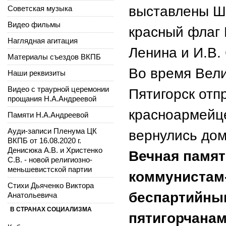
выставлены Ш
Советская музыка
Видео фильмы
красный флаг 
Наглядная агитация
Ленина и И.В.
Материалы съездов ВКПБ
Во время Вели
Наши реквизиты
Видео с траурной церемонии
Пятигорск отп
прощания Н.А.Андреевой
красноармейце
Памяти Н.А.Андреевой
Ауди-записи Пленума ЦК
вернулись до
ВКПБ от 16.08.2020 г.
Денисюка А.В. и Христенко
Вечная памят
С.В. - новой религиозно-
меньшевистской партии
коммунистам
Стихи Дьяченко Виктора
беспартийным
Анатольевича
В СТРАНАХ СОЦИАЛИЗМА
пятигорчана