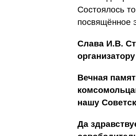
Состоялось т
посвящённое э
Слава И.В. С
организатору
Вечная памя
комсомольца
нашу Советс
Да здравству