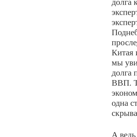
долга 
экспер
экспер
Поднеб
просле
Китая 
мы уви
долга 
ВВП. Т
эконом
одна с
скрыва
А ведь