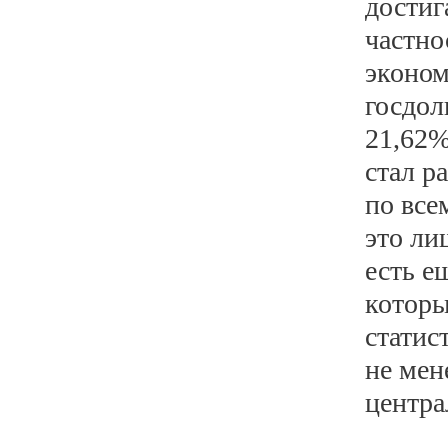
достиг
частно
эконом
госдол
21,62%
стал р
по все
это ли
есть е
которы
статис
не мен
центра