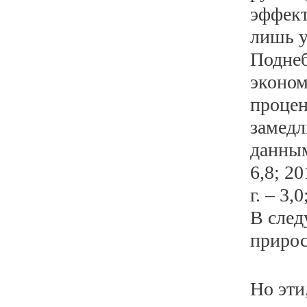
эффект
лишь у
Поднеб
эконом
процен
замедл
данным
6,8; 20
г. – 3,
В след
прирос
Но эти