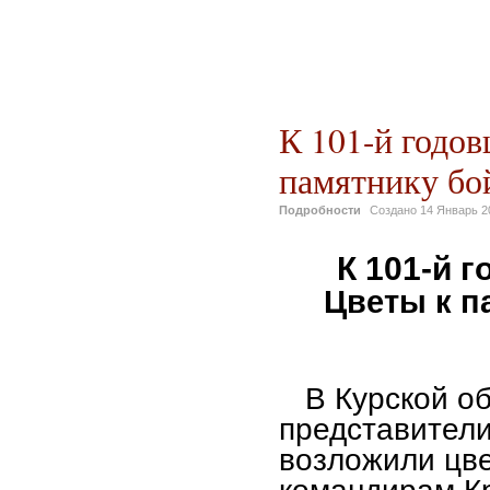
К 101-й годо
памятнику бо
Подробности
Создано
14 Январь 2
К 101-й 
Цветы к п
В Курской обл
представител
возложили цве