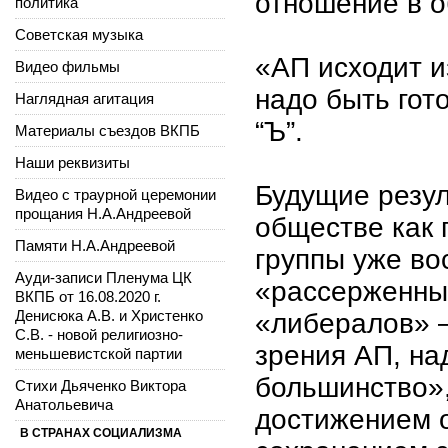
отношение в 
политика
Советская музыка
«АП исходит из
Видео фильмы
надо быть гот
Наглядная агитация
“Ъ”.
Материалы съездов ВКПБ
Наши реквизиты
Будущие резу
Видео с траурной церемонии
прощания Н.А.Андреевой
обществе как 
Памяти Н.А.Андреевой
группы уже во
Ауди-записи Пленума ЦК
«рассерженных
ВКПБ от 16.08.2020 г.
Денисюка А.В. и Христенко
«либералов» —
С.В. - новой религиозно-
зрения АП, на
меньшевистской партии
большинство»,
Стихи Дьяченко Виктора
Анатольевича
достижением 
В СТРАНАХ СОЦИАЛИЗМА