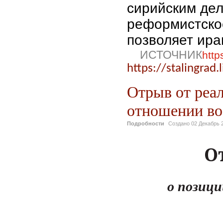
сирийским дел
реформистско
позволяет ира
ИСТОЧНИК
http
https://stalingrad.
Отрыв от реа
отношении во
Подробности
Создано
02 Декабрь 
О
о позици