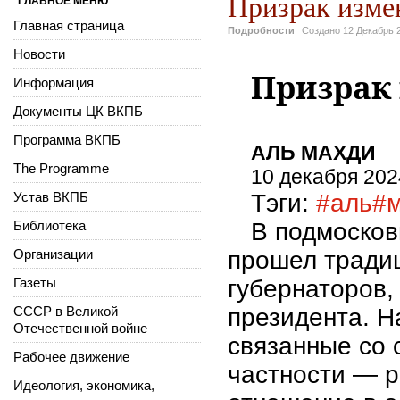
Призрак изме
ГЛАВНОЕ МЕНЮ
Главная страница
Подробности
Создано
12 Декабрь 
Новости
Призрак
Информация
Документы ЦК ВКПБ
Программа ВКПБ
АЛЬ МАХДИ
The Programme
10 декабря 2024
Устав ВКПБ
Тэги:
#аль
#
Библиотека
В подмосков
Организации
прошел тради
Газеты
губернаторов,
СССР в Великой
президента. Н
Отечественной войне
связанные со 
Рабочее движение
частности — р
Идеология, экономика,