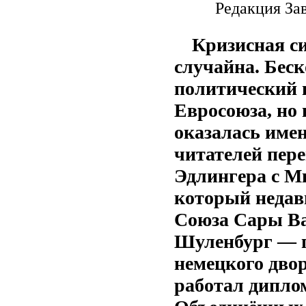
Редакция За
Кризисная с
случайна. Бес
политический 
Евросоюза, но 
оказалась име
читателей пер
Эдлингера с М
который недав
Союза Сары Ва
Шуленбург — п
немецкого дво
работал дипло