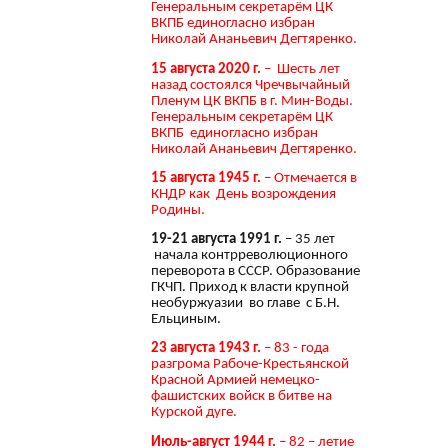
Генеральным секретарём ЦК
ВКПБ единогласно избран
Николай Ананьевич Дегтяренко.
15 августа 2020 г.
– Шесть лет
назад состоялся Чречвычайный
Пленум ЦК ВКПБ в г. Мин-Воды.
Генеральным секретарём ЦК
ВКПБ единогласно избран
Николай Ананьевич Дегтяренко.
15 августа 1945 г.
– Отмечается в
КНДР как День возрождения
Родины.
19-21 августа 1991 г.
– 35 лет
начала контрреволюционного
переворота в СССР. Образование
ГКЧП. Приход к власти крупной
необуржуазии во главе с Б.Н.
Ельциным.
23 августа 1943 г.
– 83 - года
разгрома Рабоче-Крестьянской
Красной Армией немецко-
фашистских войск в битве на
Курской дуге.
Июль-август 1944 г.
– 82 – летие