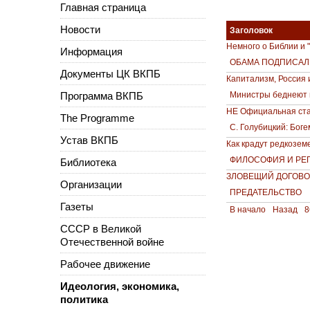
Главная страница
Новости
Заголовок
Немного о Библии и 
Информация
ОБАМА ПОДПИСАЛ
Документы ЦК ВКПБ
Капитализм, Россия 
Программа ВКПБ
Министры беднеют г
НЕ Официальная ста
The Programme
С. Голубицкий: Бог
Устав ВКПБ
Как крадут редкозем
ФИЛОСОФИЯ И РЕ
Библиотека
ЗЛОВЕЩИЙ ДОГОВО
Организации
ПРЕДАТЕЛЬСТВО
Газеты
В начало
Назад
8
СССР в Великой
Отечественной войне
Рабочее движение
Идеология, экономика,
политика