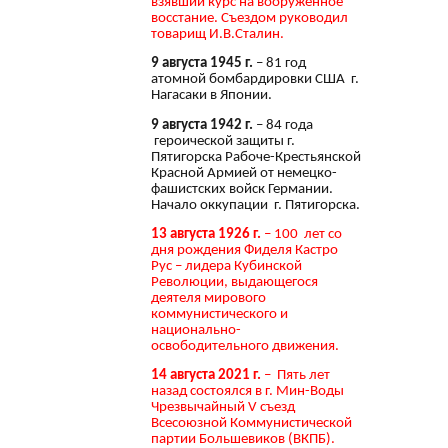
взявший курс на вооружённое
восстание. Съездом руководил
товарищ И.В.Сталин.
9 августа 1945 г.
– 81 год
атомной бомбардировки США г.
Нагасаки в Японии.
9 августа 1942 г.
– 84 года
героической защиты г.
Пятигорска Рабоче-Крестьянской
Красной Армией от немецко-
фашистских войск Германии.
Начало оккупации г. Пятигорска.
13 августа 1926 г.
– 100 лет со
дня рождения Фиделя Кастро
Рус – лидера Кубинской
Революции, выдающегося
деятеля мирового
коммунистического и
национально-
освободительного движения.
14 августа 2021 г.
– Пять лет
назад состоялся в г. Мин-Воды
Чрезвычайный V съезд
Всесоюзной Коммунистической
партии Большевиков (ВКПБ).