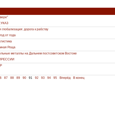
"вере"
 УКАЗ
и глобализация: дорога к рабству
од от года
тистика
емная Роща
ельные металлы на Дальнем постсоветском Востоке
ПРЕССИИ
Р
6
87
88
89
90
91
92
93
94
95
Вперёд
В конец