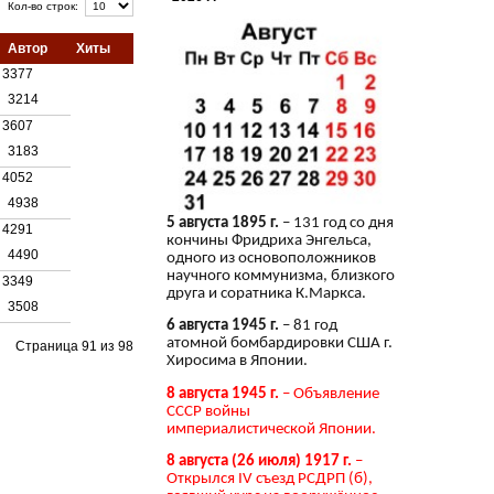
Кол-во строк:
Автор
Хиты
3377
3214
3607
3183
4052
4938
5 августа 1895 г.
– 131 год со дня
4291
кончины Фридриха Энгельса,
4490
одного из основоположников
научного коммунизма, близкого
3349
друга и соратника К.Маркса.
3508
6 августа 1945 г.
– 81 год
атомной бомбардировки США г.
Страница 91 из 98
Хиросима в Японии.
8 августа 1945 г.
– Объявление
СССР войны
империалистической Японии.
8 августа (26 июля) 1917 г.
–
Открылся IV съезд РСДРП (б),