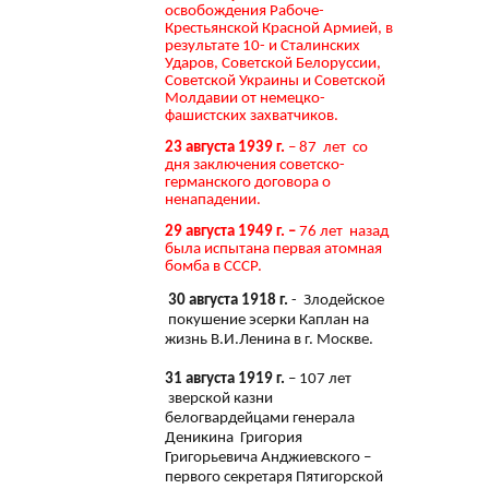
освобождения Рабоче-
Крестьянской Красной Армией, в
результате 10- и Сталинских
Ударов, Советской Белоруссии,
Советской Украины и Советской
Молдавии от немецко-
фашистских захватчиков.
23 августа 1939 г.
– 87 лет со
дня заключения советско-
германского договора о
ненападении.
29 августа 1949 г. –
76 лет назад
была испытана первая атомная
бомба в СССР.
30 августа 1918 г.
- Злодейское
покушение эсерки Каплан на
жизнь В.И.Ленина в г. Москве.
31 августа 1919 г.
– 107 лет
зверской казни
белогвардейцами генерала
Деникина Григория
Григорьевича Анджиевского –
первого секретаря Пятигорской