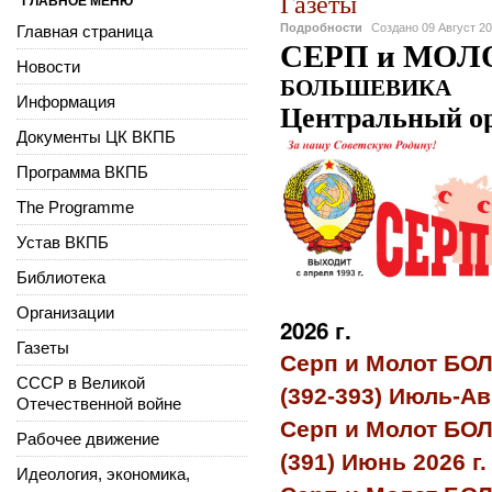
Газеты
ГЛАВНОЕ МЕНЮ
Подробности
Создано
09 Август 2
Главная страница
СЕРП и МОЛ
Новости
БОЛЬШЕВИКА
Информация
Центральный о
Документы ЦК ВКПБ
Программа ВКПБ
The Programme
Устав ВКПБ
Библиотека
Организации
2026 г.
Газеты
Серп и Молот БО
СССР в Великой
(392-393) Июль-Авг
Отечественной войне
Серп и Молот БО
Рабочее движение
(391) Июнь 2026 г.
Идеология, экономика,