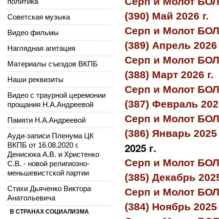
Серп и Молот БО
политика
(390) Май 2026 г.
Советская музыка
Серп и Молот БО
Видео фильмы
(389) Апрель 2026 
Наглядная агитация
Серп и Молот БО
Материалы съездов ВКПБ
(388) Март 2026 г.
Наши реквизиты
Серп и Молот БО
Видео с траурной церемонии
(387) Февраль 2026
прощания Н.А.Андреевой
Серп и Молот БО
Памяти Н.А.Андреевой
(386) Январь 2025 
Ауди-записи Пленума ЦК
2025 г.
ВКПБ от 16.08.2020 г.
Денисюка А.В. и Христенко
Серп и Молот БО
С.В. - новой религиозно-
меньшевистской партии
(385) Декабрь 2025
Стихи Дьяченко Виктора
Серп и Молот БО
Анатольевича
(384) Ноябрь 2025 
В СТРАНАХ СОЦИАЛИЗМА