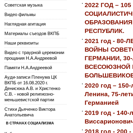
2022 ГОД – 1
Советская музыка
СОЦИАЛИСТИЧЕ
Видео фильмы
ОБРАЗОВАНИЯ
Наглядная агитация
РЕСПУБЛИК.
Материалы съездов ВКПБ
2021 год - 8
Наши реквизиты
ВОЙНЫ СОВЕТ
Видео с траурной церемонии
ГЕРМАНИИ, 30
прощания Н.А.Андреевой
ВСЕСОЮЗНОЙ 
Памяти Н.А.Андреевой
БОЛЬШЕВИКОВ
Ауди-записи Пленума ЦК
ВКПБ от 16.08.2020 г.
2020 год – 150
Денисюка А.В. и Христенко
Ленина, 75-ле
С.В. - новой религиозно-
меньшевистской партии
Германией
Стихи Дьяченко Виктора
2019 год - 140
Анатольевича
Виссарионович
В СТРАНАХ СОЦИАЛИЗМА
2018 год - 200